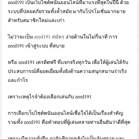
zeed191 เป็นเว็บไซต์พนันออนไลน์ที่มาแรงที่สุดในปีนี้ ด้วย
ระบบที่ปลอดภัยรวมทั้งล้ำสมัย มากับโปรโมชั่นมากมาย
สำหรับสมาชิกใหม่และเก่า
ไม่ว่าจะเป็น
zeed191 สมัคร
ง่ายด้านในไม่กี่นาที การ
zeed191 เข้าสู่ระบบ ที่สบาย
หรือ zeed191 เครดิตฟรี ที่แจกจริงทุกวัน เพื่อให้ผู้เล่นได้รับ
ประสบการณ์ที่ยอดเยี่ยมทั้งยังด้านความสนุกสนานร่าเริง
และกำไร
เพราะเหตุไรจำต้องเลือกเล่นกับ zeed191
การเลือกเว็บไซต์พนันออนไลน์เชื่อใจได้เป็นเรื่องสำคัญ
รวมทั้ง zeed191 คือคำตอบที่ผู้เล่นหลายท่านยืนยันว่าดีที่สุด
เพราะมีความยั่งยืน การันตีการคลังไม่เป็นอันตราย และ