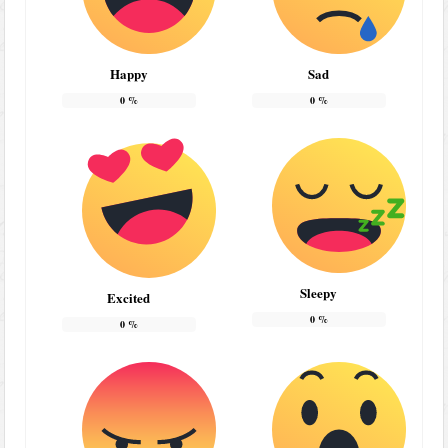
Happy
Sad
0
%
0
%
Sleepy
Excited
0
%
0
%