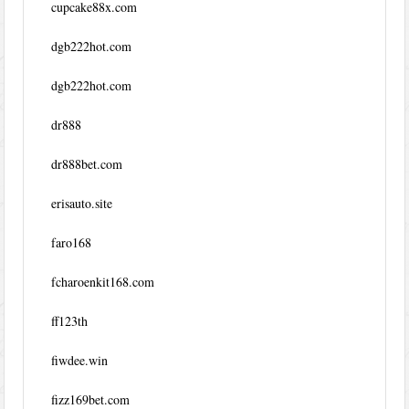
cupcake88x.com
dgb222hot.com
dgb222hot.com
dr888
dr888bet.com
erisauto.site
faro168
fcharoenkit168.com
ff123th
fiwdee.win
fizz169bet.com