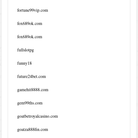
fortune99vip.com
fox689ok.com
fox689ok.com
fullslotpg
funny18
future24bet.com
gamehit8888.com
gem99ths.com
goatbetroyalcasino.com
goatza888fin.com