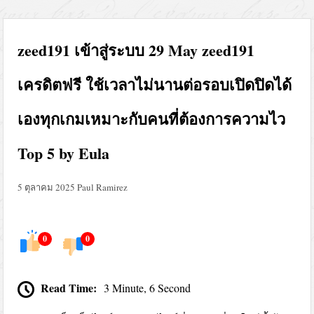
zeed191 เข้าสู่ระบบ 29 May zeed191
เครดิตฟรี ใช้เวลาไม่นานต่อรอบเปิดปิดได้
เองทุกเกมเหมาะกับคนที่ต้องการความไว
Top 5 by Eula
5 ตุลาคม 2025
Paul Ramirez
0
0
Read Time:
3 Minute, 6 Second