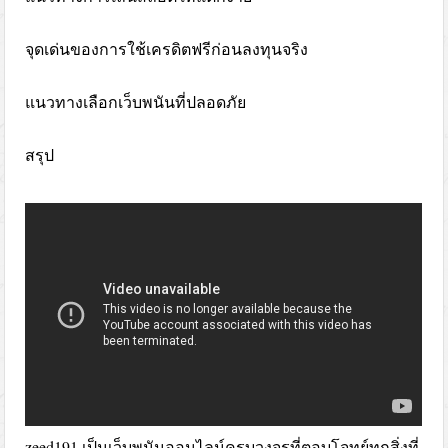
จุดเด่นของการใช้เครดิตฟรีก่อนลงทุนจริง
แนวทางเลือกเว็บพนันที่ปลอดภัย
สรุป
zeed191 เป็นเว็บพนันออนไลน์ครบวงจรที่ตอบโจทย์ทุกสิ่งที่