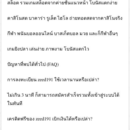
สล็อต รวมเกมสล็อตจากค่ายชั้นแนวหน้า โบนัสแตกง่าย
คาสิโนสด บาคาร่า รูเล็ต ไฮโล ถ่ายทอดสดจากคาสิโนจริง
กีฬา พนันบอลออนไลน์ บาสเก็ตบอล มวย และก็กีฬาอื่นๆ
เกมยิงปลา เล่นง่าย ภาพงาม โบนัสแตกไว
ปัญหาที่พบได้ทั่วไป (FAQ)
การลงทะเบียน zeed191 ใช้เวลานานหรือเปล่า?
ไม่เกิน 3 นาที ก็สามารถสมัครสำเร็จรวมทั้งเข้าสู่ระบบได้
ในทันที
เครดิตฟรีของ zeed191 เบิกเงินได้หรือเปล่า?