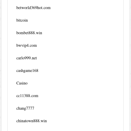
betworld369hot.com
bitcoin
bombet888.win
bwvip4.com
carlo999.net
cashgame168
Casino
cc11388.com
chang7777
chinatown888.win