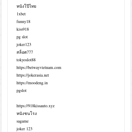
หนังโป๊ไทย
1xbet
funny18
kiss918
pg slot
joker123
สล็อต777
tokyoslot88
https://betwayvietnam.com
https://jokerasia.net
https://moodeng.in
pgslot
https://918kissauto.xyz
หนังชนโรง
sagame
joker 123