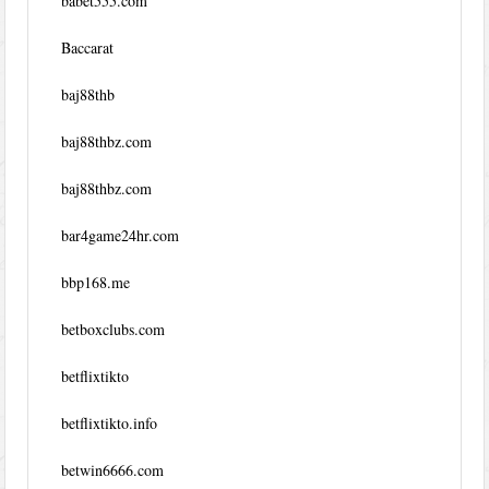
babet555.com
Baccarat
baj88thb
baj88thbz.com
baj88thbz.com
bar4game24hr.com
bbp168.me
betboxclubs.com
betflixtikto
betflixtikto.info
betwin6666.com