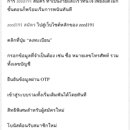
การ
zeed191
สมัคร ทำเป็นง่ายและเร็วทันใจ เพียงแต่ไม่กี่
ขั้นตอนก็พร้อมเริ่มการพนันทันที
zeed191 สมัคร
ไปสู่เว็บไซต์หลักของ zeed191
คลิกที่ปุ่ม “ลงทะเบียน”
กรอกข้อมูลที่จำเป็นต้อง เช่น ชื่อ หมายเลขโทรศัพท์ รวม
ทั้งเลขบัญชี
ยืนยันข้อมูลผ่าน OTP
เข้าสู่ระบบรวมทั้งเริ่มเดิมพันได้โดยทันที
สิทธิพิเศษสำหรับผู้สมัครใหม่
โบนัสต้อนรับสมาชิกใหม่