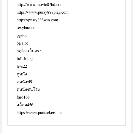
http://www.movie87hd.com
https://www.pussy888play.com
https://pussy888win.com
sexybaccarat
pgslot
pg slot
pgslot เว็บตรง
fullslotpg
live22
ดูหนัง
ดูหนังฟรี
ดูหนังชนโรง
faro168
สล็อต456
https://www.puntaek66.me