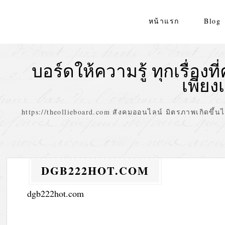
Skip
to
หน้าแรก
Blog
content
บอร์ดให้ความรู้ ทุกเรื่อ
เพียง
https://theollieboard.com สังคมออนไลน์ มิตรภาพเกิดขึ้นไ
DGB222HOT.COM
dgb222hot.com