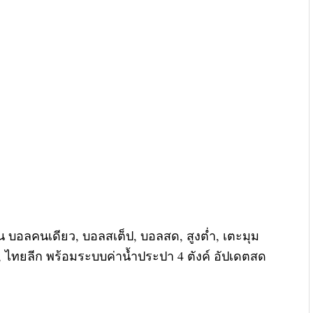
น บอลคนเดียว, บอลสเต็ป, บอลสด, สูงต่ำ, เตะมุม
กา, ไทยลีก พร้อมระบบค่าน้ำประปา 4 ตังค์ อัปเดตสด