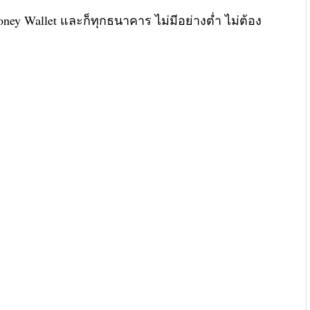
ney Wallet และก็ทุกธนาคาร ไม่มีอย่างต่ำ ไม่ต้อง