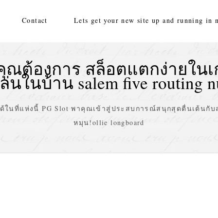
Contact
Lets get your new site up and running in 
งที่คุณต้องการ สล็อตแตกง่ายใ
เล่นในบ้าน salem five routing 
ด้ในที่แห่งนี้ PG Slot พาคุณเข้าสู่ประสบการณ์สนุกสุดตื่นเต้น
หมุน!ollie longboard