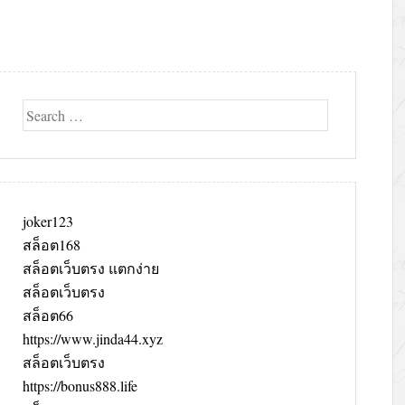
Search
joker123
สล็อต168
สล็อตเว็บตรง แตกง่าย
สล็อตเว็บตรง
สล็อต66
https://www.jinda44.xyz
สล็อตเว็บตรง
https://bonus888.life