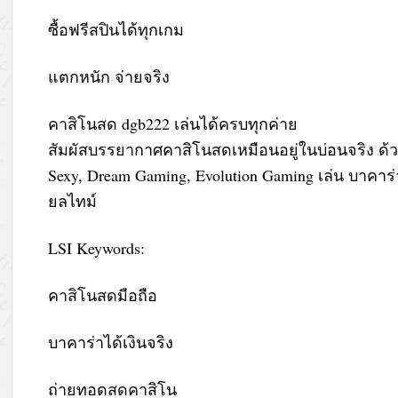
ซื้อฟรีสปินได้ทุกเกม
แตกหนัก จ่ายจริง
คาสิโนสด dgb222 เล่นได้ครบทุกค่าย
สัมผัสบรรยากาศคาสิโนสดเหมือนอยู่ในบ่อนจริง ด้
Sexy, Dream Gaming, Evolution Gaming เล่น บาคาร่
ยลไทม์
LSI Keywords:
คาสิโนสดมือถือ
บาคาร่าได้เงินจริง
ถ่ายทอดสดคาสิโน