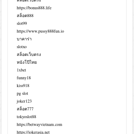
https://bonus888.life
สล็อต888
slot99
https://www.pussy888fun.io
บาคาร่า
slotxo
สล็อตเว็บตรง
หนังโป๊ไทย
1xbet
funny18
kiss918
pg slot
joker123
สล็อต777
tokyoslot88
https://betwayvietnam.com
https://jokerasia.net