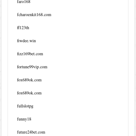
faro168
fcharoenkit168.com
ff123th
fiwdee.win
fizz169bet.com
fortune99vip.com
fox689ok.com
fox689ok.com
fullslotpg
funny18
future24bet.com