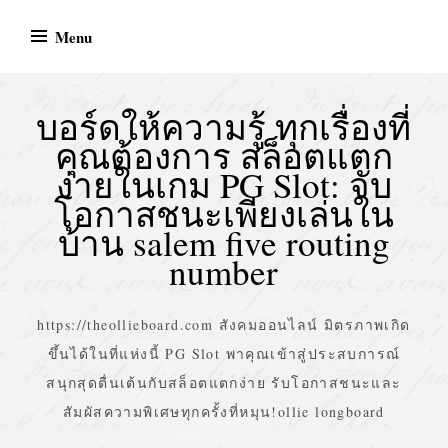
Skip
Menu
to
content
บอร์ดให้ความรู้ ทุกเรื่องที่
คุณต้องการ สล็อตแตก
ง่ายในเกม PG Slot: จับ
โอกาสชนะเพียงเล่นใน
บ้าน salem five routing
number
https://theollieboard.com สังคมออนไลน์ มิตรภาพเกิด
ขึ้นได้ในที่แห่งนี้ PG Slot พาคุณเข้าสู่ประสบการณ์
สนุกสุดตื่นเต้นกับสล็อตแตกง่าย รับโอกาสชนะและ
สัมผัสความพิเศษทุกครั้งที่หมุน!ollie longboard