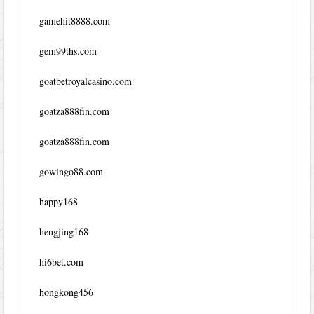
gamehit8888.com
gem99ths.com
goatbetroyalcasino.com
goatza888fin.com
goatza888fin.com
gowingo88.com
happy168
hengjing168
hi6bet.com
hongkong456