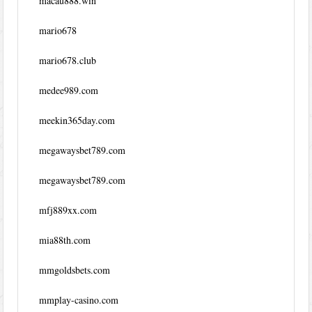
macau888.win
mario678
mario678.club
medee989.com
meekin365day.com
megawaysbet789.com
megawaysbet789.com
mfj889xx.com
mia88th.com
mmgoldsbets.com
mmplay-casino.com