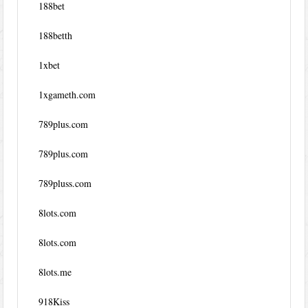
188bet
188betth
1xbet
1xgameth.com
789plus.com
789plus.com
789pluss.com
8lots.com
8lots.com
8lots.me
918Kiss