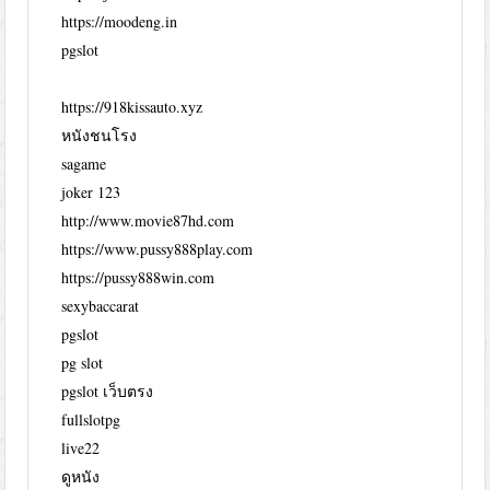
https://moodeng.in
pgslot
https://918kissauto.xyz
หนังชนโรง
sagame
joker 123
http://www.movie87hd.com
https://www.pussy888play.com
https://pussy888win.com
sexybaccarat
pgslot
pg slot
pgslot เว็บตรง
fullslotpg
live22
ดูหนัง