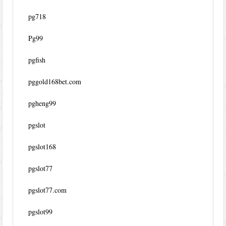
pg718
Pg99
pgfish
pggold168bet.com
pgheng99
pgslot
pgslot168
pgslot77
pgslot77.com
pgslot99