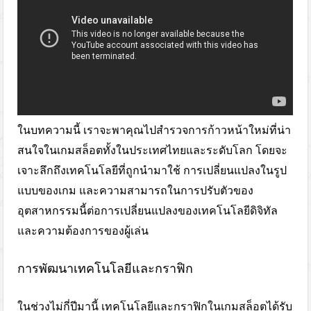
ในบทความนี้ เราจะพาคุณไปสำรวจการก้าวหน้าใหม่ที่น่า
สนใจในเกมสล็อตทั้งในประเทศไทยและระดับโลก โดยจะ
เจาะลึกถึงเทคโนโลยีที่ถูกนำมาใช้ การเปลี่ยนแปลงในรูป
แบบของเกม และความสามารถในการปรับตัวของ
อุตสาหกรรมนี้ต่อการเปลี่ยนแปลงของเทคโนโลยีดิจิทัล
และความต้องการของผู้เล่น
การพัฒนาเทคโนโลยีและกราฟิก
ในช่วงไม่กี่ปีมานี้ เทคโนโลยีและกราฟิกในเกมสล็อตได้รับ