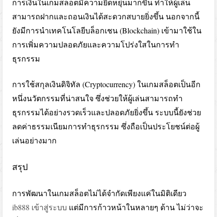
การเงินในเกมสล็อตมีความยืดหยุ่นมากขึ้น ทำให้ผู้เล่น
สามารถฝากและถอนเงินได้สะดวกสบายยิ่งขึ้น นอกจากนี้
ยังมีการนำเทคโนโลยีบล็อกเชน (Blockchain) เข้ามาใช้ใน
การเพิ่มความปลอดภัยและความโปร่งใสในการทำ
ธุรกรรม
การใช้สกุลเงินดิจิทัล (Cryptocurrency) ในเกมสล็อตเป็นอีก
หนึ่งนวัตกรรมที่น่าสนใจ ซึ่งช่วยให้ผู้เล่นสามารถทำ
ธุรกรรมได้อย่างรวดเร็วและปลอดภัยยิ่งขึ้น ระบบนี้ยังช่วย
ลดค่าธรรมเนียมการทำธุรกรรม ซึ่งถือเป็นประโยชน์ต่อผู้
เล่นอย่างมาก
สรุป
การพัฒนาในเกมสล็อตไม่ได้จำกัดเพียงแค่ในมิติเดียว
ib888 เข้าสู่ระบบ
แต่มีการก้าวหน้าในหลายๆ ด้าน ไม่ว่าจะ