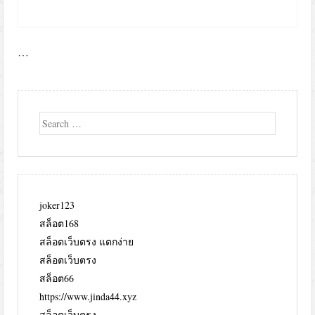
…
Search
joker123
สล็อต168
สล็อตเว็บตรง แตกง่าย
สล็อตเว็บตรง
สล็อต66
https://www.jinda44.xyz
สล็อตเว็บตรง