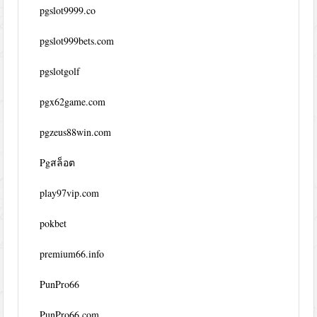
pgslot9999.co
pgslot999bets.com
pgslotgolf
pgx62game.com
pgzeus88win.com
Pgสล็อต
play97vip.com
pokbet
premium66.info
PunPro66
PunPro66.com