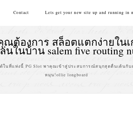
Contact
Lets get your new site up and running in 
งที่คุณต้องการ สล็อตแตกง่ายใ
เล่นในบ้าน salem five routing 
ด้ในที่แห่งนี้ PG Slot พาคุณเข้าสู่ประสบการณ์สนุกสุดตื่นเต้น
หมุน!ollie longboard