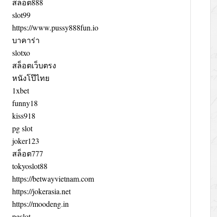
สล็อต888
slot99
https://www.pussy888fun.io
บาคาร่า
slotxo
สล็อตเว็บตรง
หนังโป๊ไทย
1xbet
funny18
kiss918
pg slot
joker123
สล็อต777
tokyoslot88
https://betwayvietnam.com
https://jokerasia.net
https://moodeng.in
pgslot