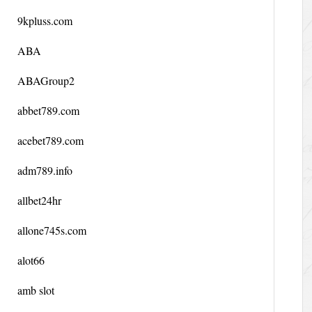
9kpluss.com
ABA
ABAGroup2
abbet789.com
acebet789.com
adm789.info
allbet24hr
allone745s.com
alot66
amb slot