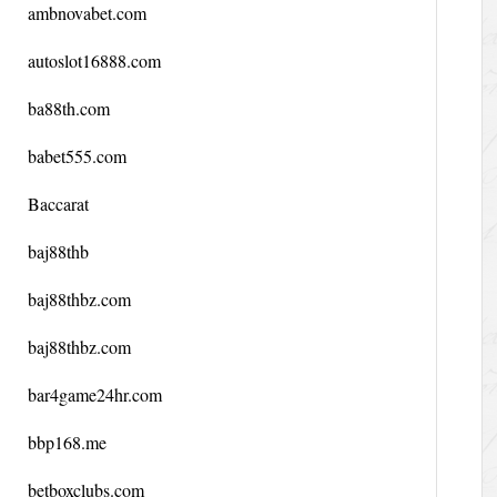
ambnovabet.com
autoslot16888.com
ba88th.com
babet555.com
Baccarat
baj88thb
baj88thbz.com
baj88thbz.com
bar4game24hr.com
bbp168.me
betboxclubs.com