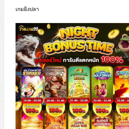
เกมยิงปลา