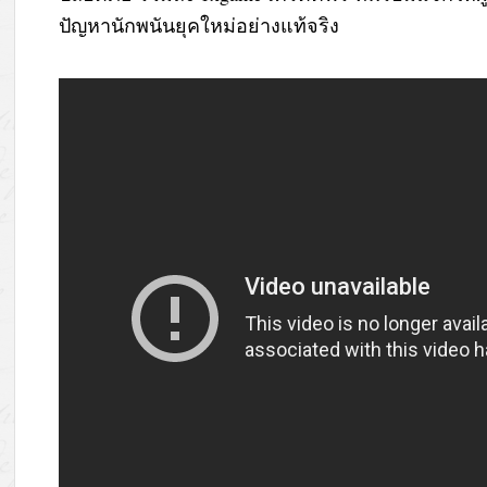
ปัญหานักพนันยุคใหม่อย่างแท้จริง