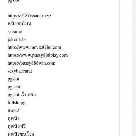
https://918kissauto.xyz
หนังชนโรง
sagame
joker 123
http://www.movie87hd.com
https://www.pussy888play.com
https://pussy888win.com
sexybaccarat
pgslot
pg slot
pgslot เว็บตรง
fullslotpg
live22
ดูหนัง
ดูหนังฟรี
ดูหนังชนโรง