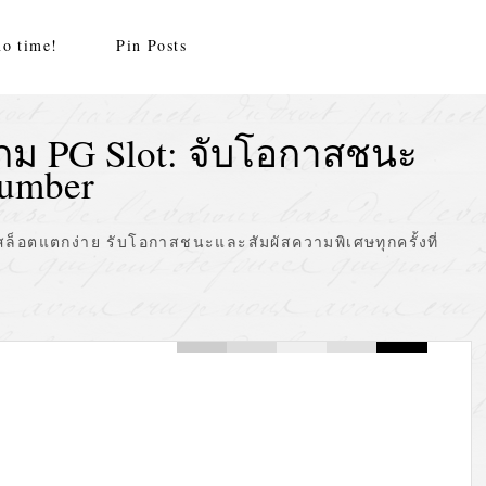
no time!
Pin Posts
นเกม PG Slot: จับโอกาสชนะ
number
กับสล็อตแตกง่าย รับโอกาสชนะและสัมผัสความพิเศษทุกครั้งที่