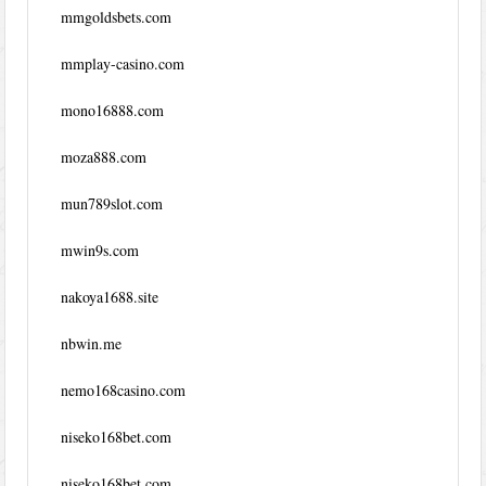
mmgoldsbets.com
mmplay-casino.com
mono16888.com
moza888.com
mun789slot.com
mwin9s.com
nakoya1688.site
nbwin.me
nemo168casino.com
niseko168bet.com
niseko168bet.com