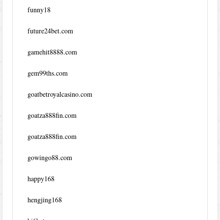
funny18
future24bet.com
gamehit8888.com
gem99ths.com
goatbetroyalcasino.com
goatza888fin.com
goatza888fin.com
gowingo88.com
happy168
hengjing168