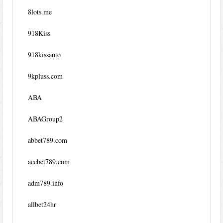
8lots.me
918Kiss
918kissauto
9kpluss.com
ABA
ABAGroup2
abbet789.com
acebet789.com
adm789.info
allbet24hr