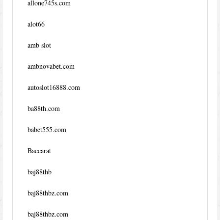
allone745s.com
alot66
amb slot
ambnovabet.com
autoslot16888.com
ba88th.com
babet555.com
Baccarat
baj88thb
baj88thbz.com
baj88thbz.com