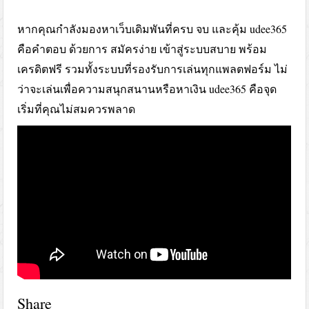
หากคุณกำลังมองหาเว็บเดิมพันที่ครบ จบ และคุ้ม udee365
คือคำตอบ ด้วยการ สมัครง่าย เข้าสู่ระบบสบาย พร้อม
เครดิตฟรี รวมทั้งระบบที่รองรับการเล่นทุกแพลตฟอร์ม ไม่
ว่าจะเล่นเพื่อความสนุกสนานหรือหาเงิน udee365 คือจุด
เริ่มที่คุณไม่สมควรพลาด
Share