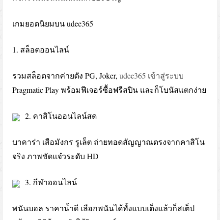
เกมยอดนิยมบน udee365
1. สล็อตออนไลน์
รวมสล็อตจากค่ายดัง PG, Joker,
udee365 เข้าสู่ระบบ
Pragmatic Play พร้อมฟีเจอร์ซื้อฟรีสปิน และก็โบนัสแตกง่าย
2. คาสิโนออนไลน์สด
บาคาร่า เสือมังกร รูเล็ต ถ่ายทอดสัญญาณตรงจากคาสิโน
จริง ภาพชัดแจ๋วระดับ HD
3. กีฬาออนไลน์
พนันบอล ราคาน้ำดี เลือกพนันได้ทั้งแบบเต็งแล้วก็สเต็ป