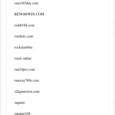
rasri365day.com
RENO88WIN.COM
rich8188.com
rizzbetx.com
rockstar66m
royal online
run24pro.com
runway789s.com
s2kgamewin.com
sagame
sagame168