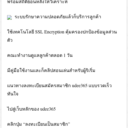
พร้อมสถิติย้อนหลังให้วิเคราะห์
ระบบรักษาความปลอดภัยแล้วก็บริการลูกค้า
ใช้เทคโนโลยี SSL Encryption คุ้มครองปกป้องข้อมูลส่วน
ตัว
คณะทำงานดูแลลูกค้าตลอด 1 วัน
มีคู่มือใช้งานและก็คลิปสอนเล่นสำหรับผู้ริเริ่ม
แนวทางลงทะเบียนสมัครสมาชิก udee365 แบบรวดเร็ว
ทันใจ
ไปสู่เว็บหลักของ udee365
คลิกปุ่ม “ลงทะเบียนเป็นสมาชิก”