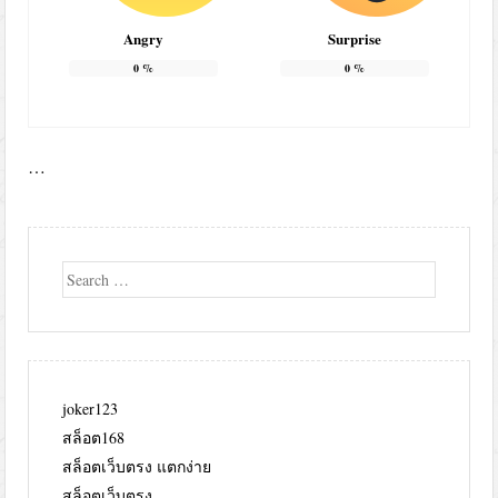
Angry
Surprise
0
%
0
%
…
Search
joker123
สล็อต168
สล็อตเว็บตรง แตกง่าย
สล็อตเว็บตรง