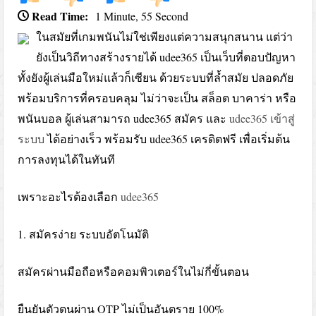
Read Time:
1 Minute, 55 Second
ในสมัยที่เกมพนันไม่ใช่เพียงแต่ความสนุกสนาน แต่ว่า
ยังเป็นวิถีทางสร้างรายได้ udee365 เป็นเว็บที่ตอบปัญหา
ทั้งยังผู้เล่นมือใหม่แล้วก็เซียน ด้วยระบบที่ล้ำสมัย ปลอดภัย
พร้อมบริการที่ครอบคลุม ไม่ว่าจะเป็น สล็อต บาคาร่า หรือ
พนันบอล ผู้เล่นสามารถ udee365 สมัคร และ
udee365 เข้าสู่
ระบบ
ได้อย่างเร็ว พร้อมรับ udee365 เครดิตฟรี เพื่อเริ่มต้น
การลงทุนได้ในทันที
เพราะอะไรต้องเลือก
udee365
1. สมัครง่าย ระบบอัตโนมัติ
สมัครผ่านมือถือหรือคอมพิวเตอร์ในไม่กี่ขั้นตอน
ยืนยันตัวตนผ่าน OTP ไม่เป็นอันตราย 100%