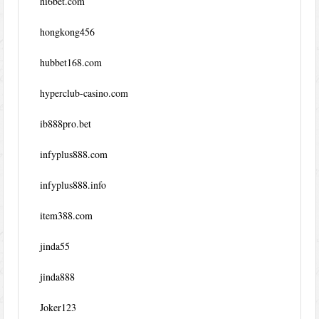
hi6bet.com
hongkong456
hubbet168.com
hyperclub-casino.com
ib888pro.bet
infyplus888.com
infyplus888.info
item388.com
jinda55
jinda888
Joker123