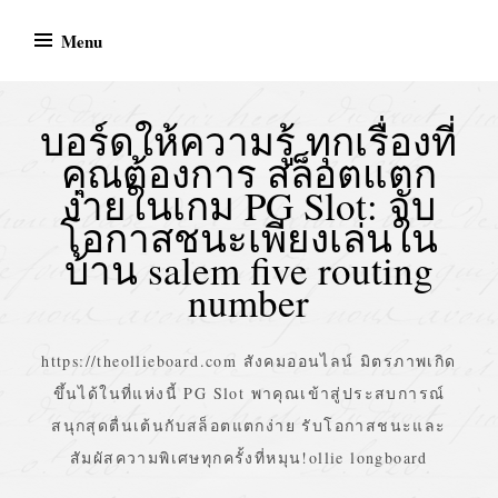
Skip
Menu
to
content
บอร์ดให้ความรู้ ทุกเรื่องที่
คุณต้องการ สล็อตแตก
ง่ายในเกม PG Slot: จับ
โอกาสชนะเพียงเล่นใน
บ้าน salem five routing
number
https://theollieboard.com สังคมออนไลน์ มิตรภาพเกิด
ขึ้นได้ในที่แห่งนี้ PG Slot พาคุณเข้าสู่ประสบการณ์
สนุกสุดตื่นเต้นกับสล็อตแตกง่าย รับโอกาสชนะและ
สัมผัสความพิเศษทุกครั้งที่หมุน!ollie longboard