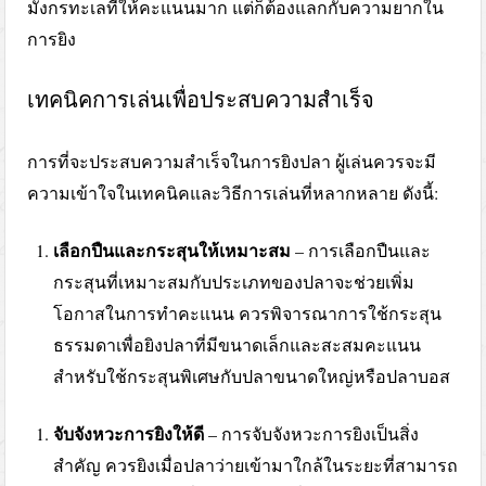
มังกรทะเลที่ให้คะแนนมาก แต่ก็ต้องแลกกับความยากใน
การยิง
เทคนิคการเล่นเพื่อประสบความสำเร็จ
การที่จะประสบความสำเร็จในการยิงปลา ผู้เล่นควรจะมี
ความเข้าใจในเทคนิคและวิธีการเล่นที่หลากหลาย ดังนี้:
เลือกปืนและกระสุนให้เหมาะสม
– การเลือกปืนและ
กระสุนที่เหมาะสมกับประเภทของปลาจะช่วยเพิ่ม
โอกาสในการทำคะแนน ควรพิจารณาการใช้กระสุน
ธรรมดาเพื่อยิงปลาที่มีขนาดเล็กและสะสมคะแนน
สำหรับใช้กระสุนพิเศษกับปลาขนาดใหญ่หรือปลาบอส
จับจังหวะการยิงให้ดี
– การจับจังหวะการยิงเป็นสิ่ง
สำคัญ ควรยิงเมื่อปลาว่ายเข้ามาใกล้ในระยะที่สามารถ