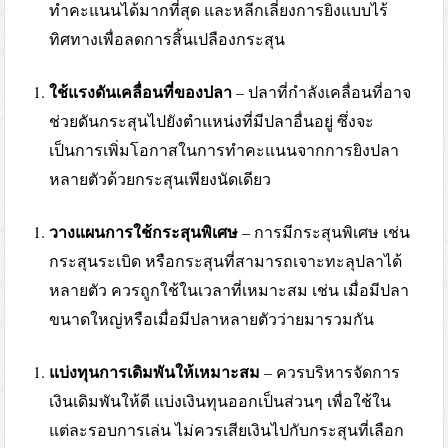
ทำคะแนนได้มากที่สุด และหลีกเลี่ยงการยิงแบบไร้
ทิศทางเพื่อลดการสิ้นเปลืองกระสุน
ใช้แรงดันเคลื่อนที่ของปลา
– ปลาที่กำลังเคลื่อนที่อาจ
ช่วยดันกระสุนไปยังตำแหน่งที่มีปลาอื่นอยู่ ซึ่งจะ
เป็นการเพิ่มโอกาสในการทำคะแนนจากการยิงปลา
หลายตัวด้วยกระสุนเพียงนัดเดียว
วางแผนการใช้กระสุนพิเศษ
– การมีกระสุนพิเศษ เช่น
กระสุนระเบิด หรือกระสุนที่สามารถเจาะทะลุปลาได้
หลายตัว ควรถูกใช้ในเวลาที่เหมาะสม เช่น เมื่อมีปลา
ขนาดใหญ่หรือเมื่อมีปลาหลายตัวว่ายมารวมกัน
แบ่งทุนการเดิมพันให้เหมาะสม
– ควรบริหารจัดการ
เงินเดิมพันให้ดี แบ่งเงินทุนออกเป็นส่วนๆ เพื่อใช้ใน
แต่ละรอบการเล่น ไม่ควรเสียเงินไปกับกระสุนที่เลือก