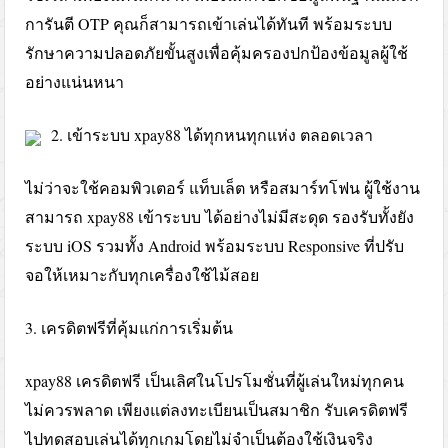
การันตี OTP คุณก็สามารถเข้าเล่นได้ทันที พร้อมระบบ
รักษาความปลอดภัยขั้นสูงเพื่อคุ้มครองปกป้องข้อมูลผู้ใช้
อย่างแน่นหนา
2. เข้าระบบ xpay88 ได้ทุกหนทุกแห่ง ตลอดเวลา
ไม่ว่าจะใช้คอมพิวเตอร์ แท็บเล็ต หรือสมาร์ทโฟน ผู้ใช้งาน
สามารถ xpay88 เข้าระบบ ได้อย่างไม่มีสะดุด รองรับทั้งยัง
ระบบ iOS รวมทั้ง Android พร้อมระบบ Responsive ที่ปรับ
จอให้เหมาะกับทุกเครื่องใช้ไม้สอย
3. เครดิตฟรีที่คุ้มแก่การเริ่มต้น
xpay88 เครดิตฟรี เป็นเลิศในโปรโมชั่นที่ผู้เล่นใหม่ทุกคน
ไม่ควรพลาด เพียงแต่ลงทะเบียนเป็นสมาชิก รับเครดิตฟรี
ไปทดสอบเล่นได้ทุกเกมโดยไม่จำเป็นต้องใช้เงินจริง