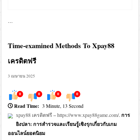
…
Time-examined Methods To Xpay88
เครดิตฟรี
3 เมษายน 2025
0
0
0
0
Read Time:
3 Minute, 13 Second
การ
xpay88 เครดิตฟรี
–
https://www.xpay88game.com/
.
ยิงปลา: การสำรวจและเรียนรู้เชิงรุกเกี่ยวกับเกม
ออนไลน์ยอดนิยม