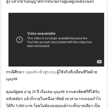
สูง แล้วก็มีใบอนุญาตจากหน่วยงานดูแลดูแลเมืองนอก
กรณีศึกษา:
xpay88 เข้าสู่ระบบ
ผู้ใช้จริงที่เปลี่ยนชีวิตด้วย
xpay88
คุณณัฐพล อายุ 29 ปี เริ่มเล่น xpay88 จากเครดิตฟรีที่ได้รับ
หลังสมัคร แล้วก็ภายในหนึ่งอาทิตย์ เขาสามารถถอนกำไร
ได้ถึง 5,000 บาท โดยไม่ต้องลงทุนแม้กระทั้งบาทเดียว เป็น