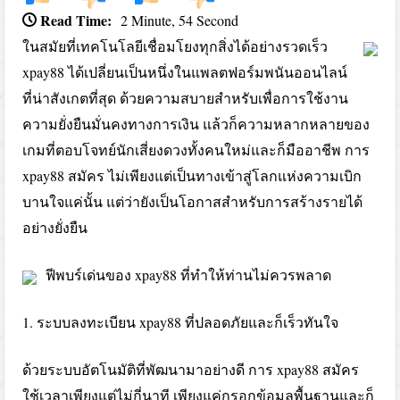
Read Time:
2 Minute, 54 Second
ในสมัยที่เทคโนโลยีเชื่อมโยงทุกสิ่งได้อย่างรวดเร็ว
xpay88 ได้เปลี่ยนเป็นหนึ่งในแพลตฟอร์มพนันออนไลน์
ที่น่าสังเกตที่สุด ด้วยความสบายสำหรับเพื่อการใช้งาน
ความยั่งยืนมั่นคงทางการเงิน แล้วก็ความหลากหลายของ
เกมที่ตอบโจทย์นักเสี่ยงดวงทั้งคนใหม่และก็มืออาชีพ การ
xpay88 สมัคร ไม่เพียงแต่เป็นทางเข้าสู่โลกแห่งความเบิก
บานใจแค่นั้น แต่ว่ายังเป็นโอกาสสำหรับการสร้างรายได้
อย่างยั่งยืน
ฟีพบร์เด่นของ xpay88 ที่ทำให้ท่านไม่ควรพลาด
1. ระบบลงทะเบียน xpay88 ที่ปลอดภัยและก็เร็วทันใจ
ด้วยระบบอัตโนมัติที่พัฒนามาอย่างดี การ xpay88 สมัคร
ใช้เวลาเพียงแต่ไม่กี่นาที เพียงแค่กรอกข้อมูลพื้นฐานและก็