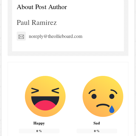
About Post Author
Paul Ramirez
noreply@theollieboard.com
Happy
Sad
0
%
0
%