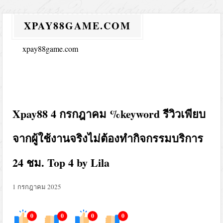
XPAY88GAME.COM
xpay88game.com
Xpay88 4 กรกฎาคม %keyword รีวิวเพียบ
จากผู้ใช้งานจริงไม่ต้องทำกิจกรรมบริการ
24 ชม. Top 4 by Lila
1 กรกฎาคม 2025
0
0
0
0