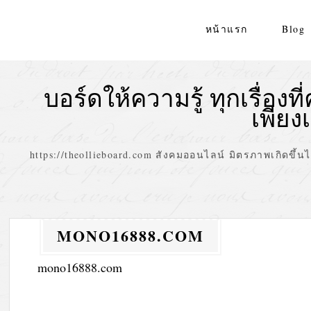
Skip
to
หน้าแรก
Blog
content
บอร์ดให้ความรู้ ทุกเรื่อ
เพียง
https://theollieboard.com สังคมออนไลน์ มิตรภาพเกิดขึ้นไ
MONO16888.COM
mono16888.com