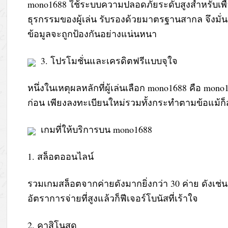
mono1688 ใช้ระบบความปลอดภัยระดับสูงสำหรับเพ
ธุรกรรมของผู้เล่น รับรองด้วยมาตรฐานสากล จึงมั่นอ
ข้อมูลจะถูกป้องกันอย่างแน่นหนา
3. โปรโมชั่นและเครดิตฟรีแบบจุใจ
หนึ่งในเหตุผลหลักที่ผู้เล่นเลือก mono1688 คือ mono
ก่อน เพียงลงทะเบียนใหม่รวมทั้งกระทำตามข้อแม้ก็
เกมที่ให้บริการบน mono1688
1. สล็อตออนไลน์
รวมเกมสล็อตจากค่ายดังมากยิ่งกว่า 30 ค่าย ดังเช่นว
อัตราการจ่ายที่สูงแล้วก็ฟีเจอร์โบนัสที่เร้าใจ
2. คาสิโนสด