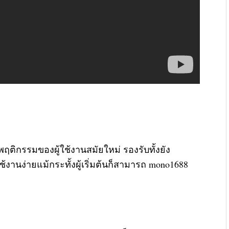
ิกรรมของผู้ใช้งานสมัยใหม่ รองรับทั้งยัง
ใช้งานง่ายแม้กระทั้งผู้เริ่มต้นก็สามารถ mono1688