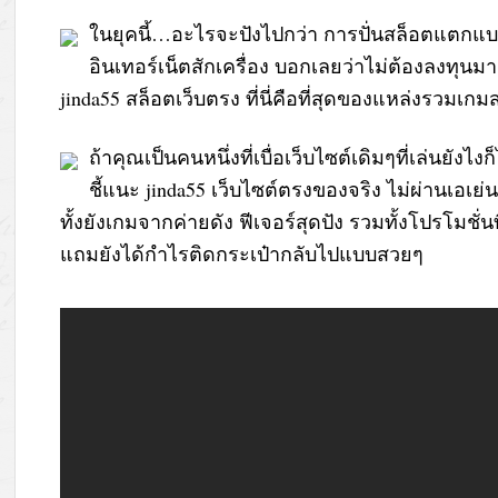
ในยุคนี้…อะไรจะปังไปกว่า การปั่นสล็อตแตกแบบรั
อินเทอร์เน็ตสักเครื่อง บอกเลยว่าไม่ต้องลงทุนม
jinda55 สล็อตเว็บตรง ที่นี่คือที่สุดของแหล่งรวมเก
ถ้าคุณเป็นคนหนึ่งที่เบื่อเว็บไซต์เดิมๆที่เล่นย
ชี้แนะ jinda55 เว็บไซต์ตรงของจริง ไม่ผ่านเอเย่
ทั้งยังเกมจากค่ายดัง ฟีเจอร์สุดปัง รวมทั้งโปรโมชั่
แถมยังได้กำไรติดกระเป๋ากลับไปแบบสวยๆ