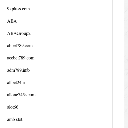
9kpluss.com
ABA
ABAGroup2
abbet789.com
acebet789.com
adm789.info
allbet24hr
allone745s.com
alot66
amb slot