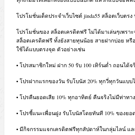
โปรโมชั่นเด็ดประจำเว็บไซต์ jinda55 สล็อตเว็บตรง 
โปรโมชั่นของ สล็อตเครดิตฟรี ไม่ได้มาเล่นๆเพร
สล็อตเครดิตฟรี ทั้งยังสายทุนน้อย สายฝากบ่อย หรือส
ใช้ได้แบบตรงจุด ตัวอย่างเช่น
• โปรสมาชิกใหม่ ฝาก 50 รับ 100 เทิร์นต่ำ ถอนได้จร
• โปรฝากแรกของวัน รับโบนัส 20% ทุกวี่ทุกวันแบบไม
• โปรคืนยอดเสีย 10% ทุกอาทิตย์ คืนจริงไม่มีท่าทา
• โปรชี้แนะเพื่อนฝูง รับโบนัสโดยทันที 10% ของยอด
• มีกิจกรรมแจกเครดิตฟรีทุกสัปดาห์ในกลุ่มไลน์ แล