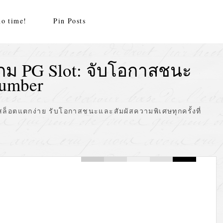
no time!
Pin Posts
นเกม PG Slot: จับโอกาสชนะ
number
กับสล็อตแตกง่าย รับโอกาสชนะและสัมผัสความพิเศษทุกครั้งที่