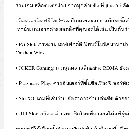
รวมเกม สล็อตแตกง่าย จากทุกค่ายดัง ที่ jinda55 ค
สล็อตเครดิตฟรี
ไม่ใช่แค่มีเกมเยอะแยะ แม้กระนั้นย
เท่านั้น เกมจากค่ายยอดฮิตที่คุณจะได้เล่น เป็นต้นว่
• PG Slot: ภาพงาม เอฟเฟกต์ดี ฟีพบร์โบนัสนานาประก
Caishen Wins
• JOKER Gaming: เกมสุดคลาสสิกอย่าง ROMA ยังคง
• Pragmatic Play: ค่ายอินเตอร์ที่ขึ้นชื่อเรื่องฟีเจอร
• SlotXO: เกมที่เล่นง่าย อัตราการจ่ายเด่นชัด ตัวอย
• JILI Slot:
สล็อต
ค่ายสมาชิกใหม่ที่มาแรงไม่แพ้รุ่น
ทุกเกมมีให้เลือกทั้งยังแบบปั่นปกติ แล้วก็แบบซื้อฟ