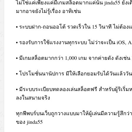
ไม่ใช่แค่เพียงแค่มีเกมสล็อตมากแค่นั้น jinda55 ย
มากอาจยังไม่รู้เรื่อง อาทิเช่น
• ระบบฝาก-ถอนออโต้ รวดเร็วใน 15 วินาที ไม่ต้อง
• รองรับการใช้แรงงานทุกระบบ ไม่ว่าจะเป็น iOS, A
• มีเกมสล็อตมากกว่า 1,000 เกม จากค่ายดัง ดังเช่น P
• โปรโมชั่นนานัปการ มีให้เลือกยอมรับได้วันแล้ววันเ
• มีระบบระเบียบทดลองเล่นสล็อตฟรี สำหรับผู้ริเริ่
ลงในสนามจริง
ทุกฟีพบร์บนเว็บถูกวางแบบมาให้ผู้เล่นมีความรู้สึกว่า ค
ของ jinda55