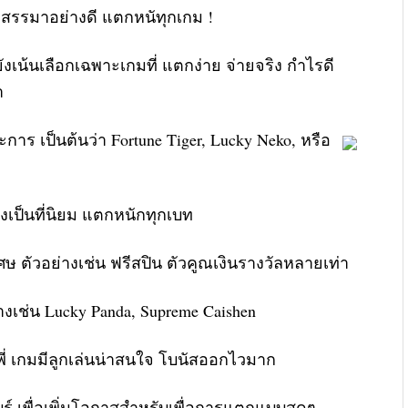
ัดสรรมาอย่างดี แตกหนัทุกเกม !
ังเน้นเลือกเฉพาะเกมที่ แตกง่าย จ่ายจริง กำไรดี
า
าร เป็นต้นว่า Fortune Tiger, Lucky Neko, หรือ
เป็นที่นิยม แตกหนักทุกเบท
์พิเศษ ตัวอย่างเช่น ฟรีสปิน ตัวคูณเงินรางวัลหลายเท่า
่างเช่น Lucky Panda, Supreme Caishen
พี่ เกมมีลูกเล่นน่าสนใจ โบนัสออกไวมาก
ีพบร์ เพื่อเพิ่มโอกาสสำหรับเพื่อการแตกแบบสุดๆ