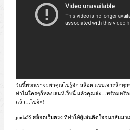
วันนี้พวกเราจะพาคุณไปรู้จัก สล็อต แบบเจาะลึกทุ
ทำไมใครๆก็หลงเสน่ห์เว็บนี้ แล้วคุณล่ะ…พร้อมหรือยั
แล้ว…ไปจ้ะ!
jinda55 สล็อตเว็บตรง ที่ทำให้ผู้เล่นติดใจจนกลับมาเ