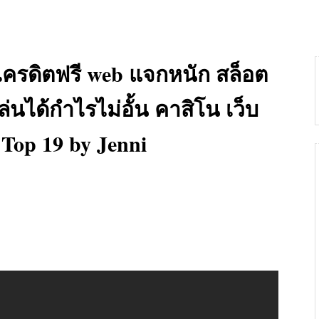
ตเครดิตฟรี web แจกหนัก สล็อต
ล่นได้กำไรไม่อั้น คาสิโน เว็บ
 Top 19 by Jenni