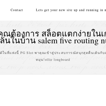
Contact
Lets get your new site up and running in 
งที่คุณต้องการ สล็อตแตกง่ายใ
เล่นในบ้าน salem five routing 
ด้ในที่แห่งนี้ PG Slot พาคุณเข้าสู่ประสบการณ์สนุกสุดตื่นเต้น
หมุน!ollie longboard