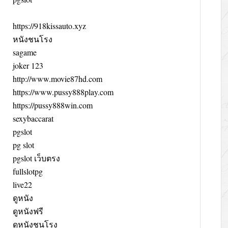
https://918kissauto.xyz
หนังชนโรง
sagame
joker 123
http://www.movie87hd.com
https://www.pussy888play.com
https://pussy888win.com
sexybaccarat
pgslot
pg slot
pgslot เว็บตรง
fullslotpg
live22
ดูหนัง
ดูหนังฟรี
ดูหนังชนโรง