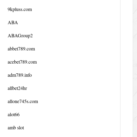
9kpluss.com
ABA
ABAGroup2
abbet789.com
acebet789.com
adm789.info
allbet24hr
allone745s.com
alot66
amb slot