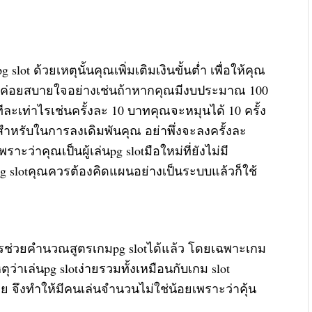
t ด้วยเหตุนั้นคุณเพิ่มเติมเงินขั้นต่ำ เพื่อให้คุณ
ม่ค่อยสบายใจอย่างเช่นถ้าหากคุณมีงบประมาณ 100
ละเท่าไรเช่นครั้งละ 10 บาทคุณจะหมุนได้ 10 ครั้ง
สำหรับในการลงเดิมพันคุณ อย่าพึ่งจะลงครั้งละ
ะว่าคุณเป็นผู้เล่นpg slotมือใหม่ที่ยังไม่มี
g slotคุณควรต้องคิดแผนอย่างเป็นระบบแล้วก็ใช้
ารช่วยคำนวณสูตรเกมpg slotได้แล้ว โดยเฉพาะเกม
ตุว่าเล่นpg slotง่ายรวมทั้งเหมือนกับเกม slot
อย จึงทำให้มีคนเล่นจำนวนไม่ใช่น้อยเพราะว่าคุ้น