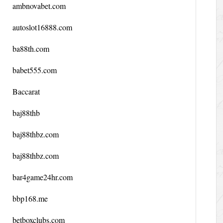
ambnovabet.com
autoslot16888.com
ba88th.com
babet555.com
Baccarat
baj88thb
baj88thbz.com
baj88thbz.com
bar4game24hr.com
bbp168.me
betboxclubs.com