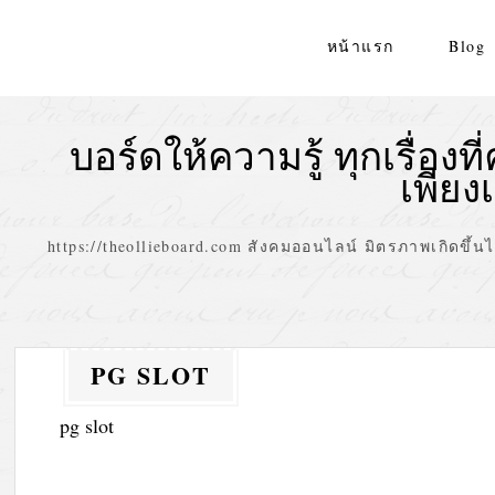
Skip
to
หน้าแรก
Blog
content
บอร์ดให้ความรู้ ทุกเรื่อ
เพียง
https://theollieboard.com สังคมออนไลน์ มิตรภาพเกิดขึ้นไ
PG SLOT
pg slot