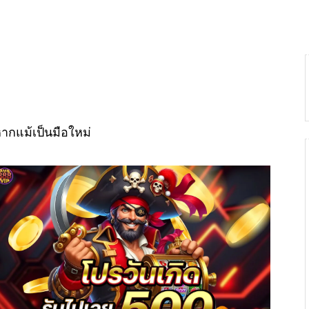
้หากแม้เป็นมือใหม่