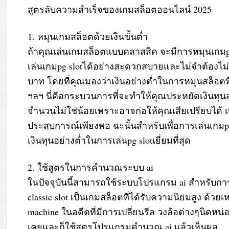
สูตรลับความสำเร็จของเกมสล็อตออนไลน์ 2025
1. หมุนเกมสล็อตด้วยเงินขั้นต่ำ
ถ้าคุณเล่นเกมสล็อตแบบคลาสสิค จะมีการหมุนเกมpg slo
เล่นเกมpg slotได้อย่างสะดวกสบายและไม่จำต้องไ
บาท โดยที่คุณมองว่าเงินอย่างต่ำในการหมุนสล็อตที
ฯลฯ นี่คือกระบวนการที่จะทำให้คุณประหยัดเงินทุน
จำนวนไม่ใช่น้อยเพราะอาจก่อให้คุณเสียเปรียบได้ เพรา
ประสบการณ์เพียงพอ ฉะนั้นสำหรับเพื่อการเล่นเกมp
เงินทุนอย่างต่ำในการเล่นpg slotเยี่ยมที่สุด
2. ใช้สูตรในการคำนวณระบบ ai
ในปัจจุบันนี้สามารถใช้ระบบโปรแกรม ai สำหรับก
classic slot เป็นเกมสล็อตที่ได้รับความนิยมสูง ด้วยเห
machine ในอดีตที่มีการเปลี่ยนรีล วงล้อต่างๆนิดหน่
เคยและก็ใช้สูตรโปรแกรมคำนวณ ai แล้วเห็นผล