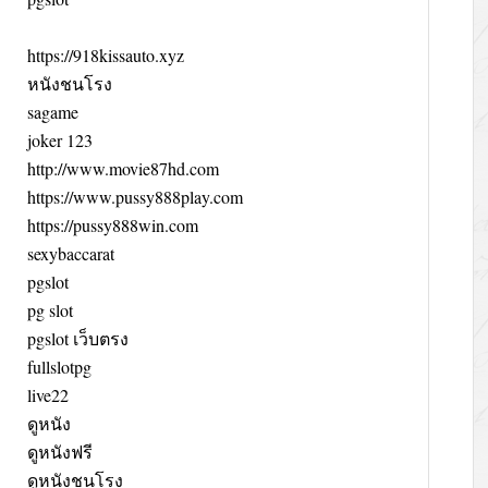
https://918kissauto.xyz
หนังชนโรง
sagame
joker 123
http://www.movie87hd.com
https://www.pussy888play.com
https://pussy888win.com
sexybaccarat
pgslot
pg slot
pgslot เว็บตรง
fullslotpg
live22
ดูหนัง
ดูหนังฟรี
ดูหนังชนโรง