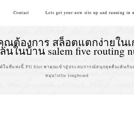
Contact
Lets get your new site up and running in 
งที่คุณต้องการ สล็อตแตกง่ายใ
เล่นในบ้าน salem five routing 
ด้ในที่แห่งนี้ PG Slot พาคุณเข้าสู่ประสบการณ์สนุกสุดตื่นเต้น
หมุน!ollie longboard