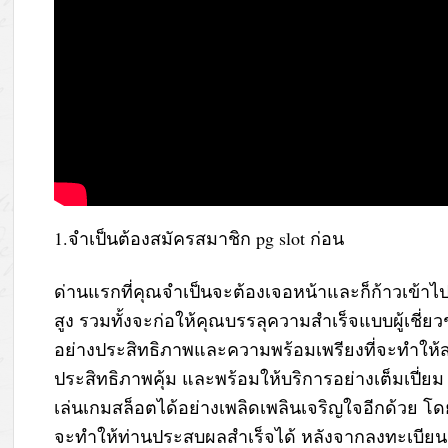
1.จำเป็นต้องสมัครสมาชิก pg slot ก่อน
ด่านแรกที่คุณจำเป็นจะต้องเจอหน้าและก็ก้าวเข้าไปส
สูง รวมทั้งจะก่อให้คุณบรรลุความสำเร็จแบบผู้เชี่
อย่างประสิทธิภาพและความพร้อมเพรียงที่จะทำให้ส
ประสิทธิภาพคุ้ม และพร้อมให้บริการอย่างเต็มเปี่ย
เล่นเกมสล็อตได้อย่างเพลิดเพลินเจริญใจอีกด้วย โดยเ
จะทำให้ท่านประสบผลสำเร็จได้ หลังจากลงทะเบียนเ