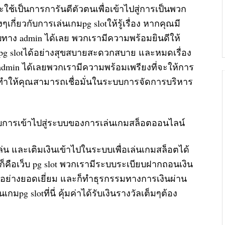
อจะใช้เป็นการการันตีตัวตนเพื่อเข้าไปสู่การเป็นพวก
กี่ยวกับการเล่นเกมpg slotให้รู้เรื่อง หากคุณมี
ับทาง admin ได้เลย พวกเรามีความพร้อมยินดีให้
กมpg slotได้อย่างสุขสบายสะดวกสบาย และหมดเรื่อง
ง admin ได้เลยพวกเรามีความพร้อมเพรียงที่จะให้การ
่อทำให้คุณสามารถเชื่อมั่นในระบบการจัดการบริหาร
รับการเข้าไปสู่ระบบของการเล่นเกมสล็อตออนไลน์
เล่น และเติมเงินเข้าไปในระบบเพื่อเล่นเกมสล็อตได้
ญก็คือเว็บ pg slot พวกเรามีระบบระเบียบฝากถอนเงิน
แลอย่างยอดเยี่ยม และก็ทำธุรกรรมทางการเงินผ่าน
g slotที่นี่ คุ้มค่าได้รับเงินรางวัลเต็มๆต้อง