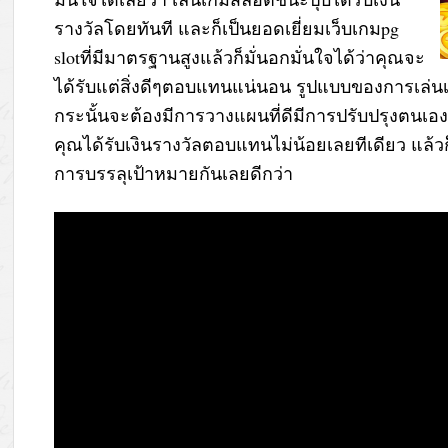
รางวัลโดยทันที และก็เป็นยอดเยี่ยมเว็บเกมpg
slotที่มีมาตรฐานสูงแล้วก็มั่นอกมั่นใจได้ว่าคุณจะ
ได้รับแต่สิ่งดีๆตอบแทนแน่นอน รูปแบบของการเล่นเกมp
กระนั้นจะต้องมีการวางแผนที่ดีมีการปรับปรุงตนเอง
คุณได้รับเงินรางวัลตอบแทนไม่น้อยเลยทีเดียว แล้วก็
การบรรลุเป้าหมายกันเลยดีกว่า