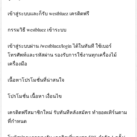
เข้าสู่ระบบและก็รับ westbluez เครดิตฟรี
กรรมวิธี westbluez เข้าระบบ
เข้าสู่ระบบผ่าน /westbluez/login ได้ในทันที ใช้เบอร์
โทรศัพท์และรหัสผ่าน รองรับการใช้งานทุกเครื่องไม้
เครื่องมือ
เนื้อหาโปรโมชั่นที่น่าสนใจ
โปรโมชั่น เนื้อหา เงื่อนไข
เครดิตฟรีสมาชิกใหม่ รับทันทีหลังสมัคร ทำยอดเทิร์นตาม
ที่กำหนด