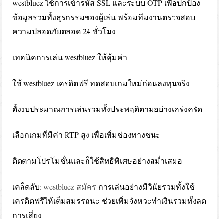
westbluez ใช้การเข้ารหัส SSL และระบบ OTP เพื่อปกป้อง
ข้อมูลรวมทั้งธุรกรรมของผู้เล่น พร้อมทีมงานตรวจสอบ
ความปลอดภัยตลอด 24 ชั่วโมง
เทคนิคการเล่น westbluez ให้คุ้มค่า
ใช้ westbluez เครดิตฟรี ทดสอบเกมใหม่ก่อนลงทุนจริง
ตั้งงบประมาณการเล่นรวมทั้งประพฤติตามอย่างเคร่งครัด
เลือกเกมที่มีค่า RTP สูง เพื่อเพิ่มช่องทางชนะ
ติดตามโปรโมชั่นและก็ใช้สิทธิพิเศษอย่างสม่ำเสมอ
เคล็ดลับ:
westbluez สมัคร
การเล่นอย่างมีวินัยรวมทั้งใช้
เครดิตฟรีให้เต็มสมรรถนะ ช่วยเพิ่มจังหวะทำเงินรวมทั้งลด
การเสี่ยง