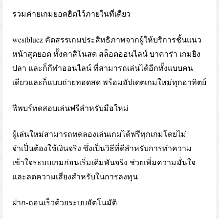
รวมค่ายเกมยอดฮิตไว้ภายในที่เดียว
westbluez คัดสรรเกมประสิทธิภาพจากผู้ให้บริการชั้นแนว
หน้าสุดยอด ทั้งคาสิโนสด สล็อตออนไลน์ บาคาร่า เกมยิง
ปลา และก็กีฬาออนไลน์ ที่สามารถเล่นได้อีกทั้งแบบคน
เดียวและก็แบบถ่ายทอดสด พร้อมอัปเดตเกมใหม่ทุกอาทิตย์
ฟีพบร์ทดสอบเล่นฟรีสำหรับมือใหม่
ผู้เล่นใหม่สามารถทดลองเล่นเกมได้ฟรีทุกเกมโดยไม่
จำเป็นต้องใช้เงินจริง ซึ่งเป็นวิธีที่ดีสำหรับการทำความ
เข้าใจระบบเกมก่อนเริ่มเดิมพันจริง ช่วยเพิ่มความมั่นใจ
และลดความเสี่ยงสำหรับในการลงทุน
ฝาก-ถอนเร็วด้วยระบบอัตโนมัติ