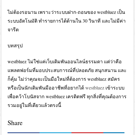
ไม่ต้องรอนาน เพราะว่าระบบฝาก-ถอนของ westbluez เป็น
ระบบอัตโนมัติ ทำรายการได้ด้านใน 30 วินาที และไม่มีค่า
จารีต
บทสรุป
westbluez ไม่ใช่แค่เว็บเดิมพันออนไลน์ธรรมดา แต่ว่าคือ
แพลตฟอร์มที่มอบประสบการณ์ที่ปลอดภัย สนุกสนาน และ
ก็คุ้ม ไม่ว่าคุณจะเป็นมือใหม่ที่ต้องการ westbluez สมัคร
หรือเป็นนักเดิมพันมืออาชีพที่อยากได้
westbluez
เข้าระบบ
เพื่อคว้าโบนัสจาก westbluez เครดิตฟรี ทุกสิ่งที่คุณต้องการ
รวมอยู่ในที่เดียวแล้วตรงนี้
Share