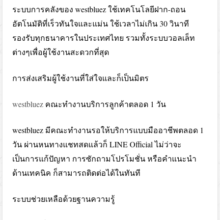
ระบบการคลังของ westbluez ใช้เทคโนโลยีฝาก-ถอน
อัตโนมัติที่เร็วทันใจและแม่น ใช้เวลาไม่เกิน 30 วินาที
รองรับทุกธนาคารในประเทศไทย รวมทั้งระบบวอลเล็ท
ต่างๆเพื่อผู้ใช้งานสะดวกที่สุด
การส่งเสริมผู้ใช้งานที่ใส่ใจและก็เป็นมิตร
westbluez
คณะทำงานบริการลูกค้าตลอด 1 วัน
westbluez มีคณะทำงานรอให้บริการแบบมืออาชีพตลอด 1
วัน ผ่านหนทางแชทสดแล้วก็ LINE Official ไม่ว่าจะ
เป็นการแก้ปัญหา การซักถามโปรโมชั่น หรือคำแนะนำ
ด้านเทคนิค ก็สามารถติดต่อได้ในทันที
ระบบช่วยเหลือด้วยฐานความรู้