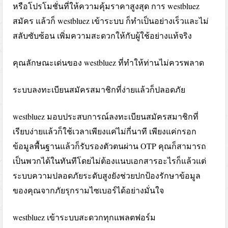
หรือโปรโมชั่นที่ให้ความคุ้มราคาสูงสุด การ westbluez
สมัคร แล้วก็ westbluez เข้าระบบ ก็ทำเป็นอย่างเร็วและไม่
สลับซับซ้อน เพิ่มความสะดวกให้กับผู้ใช้อย่างแท้จริง
คุณลักษณะเด่นของ westbluez ที่ทำให้ท่านไม่ควรพลาด
ระบบลงทะเบียนสมัครสมาชิกที่ง่ายแล้วก็ปลอดภัย
westbluez มอบประสบการณ์ลงทะเบียนสมัครสมาชิกที่
เรียบง่ายแล้วก็ใช้เวลาเพียงแค่ไม่กี่นาที เพียงแค่กรอก
ข้อมูลพื้นฐานแล้วก็รับรองตัวตนผ่าน OTP คุณก็สามารถ
เป็นพวกได้ในทันทีโดยไม่ต้องแนบเอกสารอะไรก็แล้วแต่
ระบบความปลอดภัยระดับสูงยังช่วยปกป้องรักษาข้อมูล
ของคุณจากภัยรุกรามไซเบอร์ได้อย่างมั่นใจ
westbluez เข้าระบบสะดวกทุกแพลตฟอร์ม