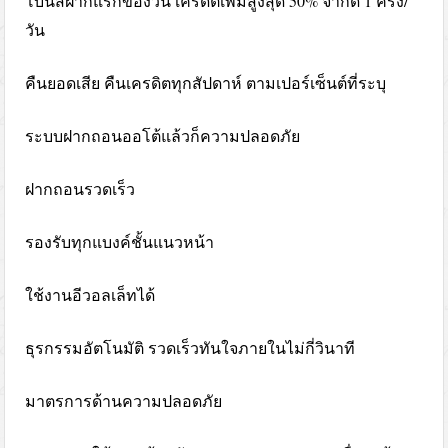
โบนัสฝากแรกของวัน เครดิตเพิ่มสูงสุด 50% จำกัด 1 ครั้ง/
วัน
คืนยอดเสีย คืนเครดิตทุกสัปดาห์ ตามเปอร์เซ็นต์ที่ระบุ
ระบบฝากถอนออโต้แล้วก็ความปลอดภัย
ฝากถอนรวดเร็ว
รองรับทุกแบงค์ชั้นแนวหน้า
ใช้งานอีวอลเล็ทได้
ธุรกรรมอัตโนมัติ รวดเร็วทันใจภายในไม่กี่วินาที
มาตรการด้านความปลอดภัย