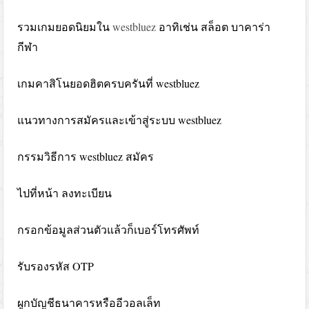
รวมเกมยอดนิยมใน
westbluez
อาทิเช่น สล็อต บาคาร่า
กีฬา
เกมคาสิโนยอดฮิตครบครันที่ westbluez
แนวทางการสมัครและเข้าสู่ระบบ westbluez
กรรมวิธีการ westbluez สมัคร
ไปที่หน้า ลงทะเบียน
กรอกข้อมูลส่วนตัวแล้วก็เบอร์โทรศัพท์
รับรองรหัส OTP
ผูกบัญชีธนาคารหรืออีวอลเล็ท