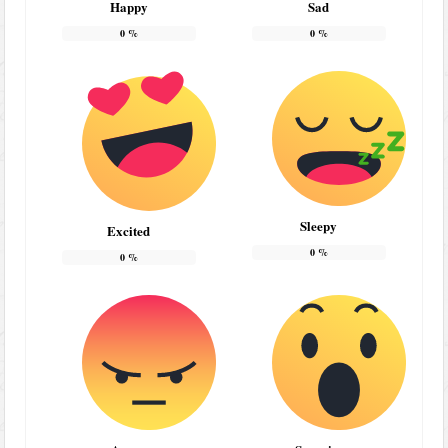
Happy
Sad
0
%
0
%
Sleepy
Excited
0
%
0
%