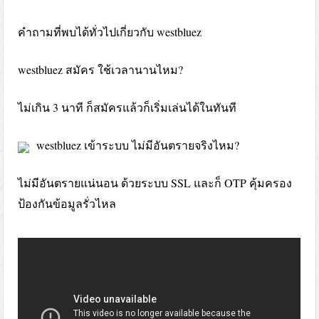
คำถามที่พบได้ทั่วไปเกี่ยวกับ westbluez
westbluez สมัคร ใช้เวลานานไหม?
ไม่เกิน 3 นาที ก็สมัครแล้วก็เริ่มเล่นได้ในทันที
westbluez เข้าระบบ ไม่มีอันตรายจริงไหม?
ไม่มีอันตรายแน่นอน ด้วยระบบ SSL และก็ OTP คุ้มครอง
ป้องกันข้อมูลรั่วไหล