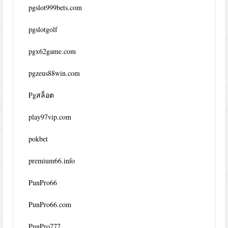
pgslot999bets.com
pgslotgolf
pgx62game.com
pgzeus88win.com
Pgสล็อต
play97vip.com
pokbet
premium66.info
PunPro66
PunPro66.com
PunPro777