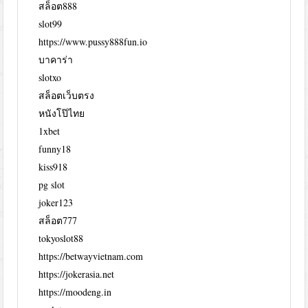
สล็อต888
slot99
https://www.pussy888fun.io
บาคาร่า
slotxo
สล็อตเว็บตรง
หนังโป๊ไทย
1xbet
funny18
kiss918
pg slot
joker123
สล็อต777
tokyoslot88
https://betwayvietnam.com
https://jokerasia.net
https://moodeng.in