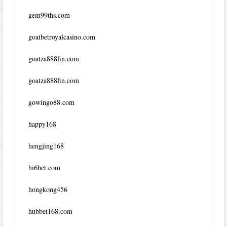
gem99ths.com
goatbetroyalcasino.com
goatza888fin.com
goatza888fin.com
gowingo88.com
happy168
hengjing168
hi6bet.com
hongkong456
hubbet168.com