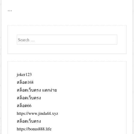
…
Search
joker123
สล็อต168
สล็อตเว็บตรง แตกง่าย
สล็อตเว็บตรง
สล็อต66
https://www.jinda44.xyz
สล็อตเว็บตรง
https://bonus888.life