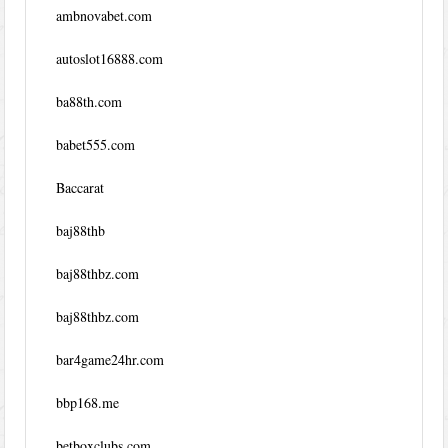
ambnovabet.com
autoslot16888.com
ba88th.com
babet555.com
Baccarat
baj88thb
baj88thbz.com
baj88thbz.com
bar4game24hr.com
bbp168.me
betboxclubs.com