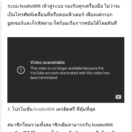
ระบบ bombet888 เข้าสู่ระบบ รองรับทุกเครื่องมือ ไม่ว่าจะ
เป็นโทรศัพท์เคลื่อนที่หรือคอมพิวเตอร์ เพียงแต่กรอก
ยูสเซอร์และก็รหัสผ่าน ก็พร้อมเริ่มการพนันได้โดยทันที
3. โปรโมชั่น
bombet888
เครดิตฟรี ที่คุ้มที่สุด
สมาชิกใหม่รวมทั้งสมาชิกเดิมสามารถรับ bombet888