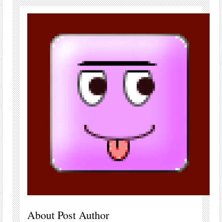
About Post Author