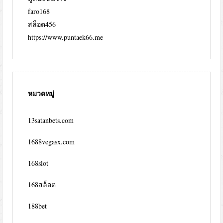
faro168
สล็อต456
https://www.puntaek66.me
หมวดหมู่
13satanbets.com
1688vegasx.com
168slot
168สล็อต
188bet