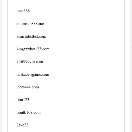
juad888
khumsup888.me
kimchibetbet.com
kingxxxbet123.com
kitti999vip.com
lalikabetsgame.com
lcbet444.com
lion123
lionth168.com
Live22