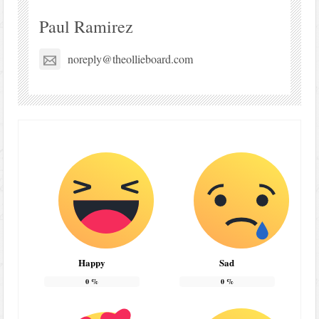
Paul Ramirez
noreply@theollieboard.com
Happy
Sad
0
%
0
%