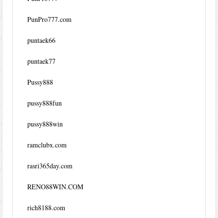
PunPro777.com
puntaek66
puntaek77
Pussy888
pussy888fun
pussy888win
ramclubx.com
rasri365day.com
RENO88WIN.COM
rich8188.com