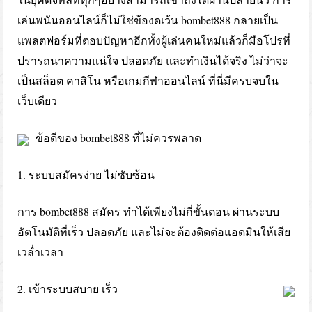
เล่นพนันออนไลน์ก็ไม่ใช่ข้องดเว้น bombet888 กลายเป็น
แพลตฟอร์มที่ตอบปัญหาอีกทั้งผู้เล่นคนใหม่แล้วก็มือโปรที่
ปรารถนาความแน่ใจ ปลอดภัย และทำเงินได้จริง ไม่ว่าจะ
เป็นสล็อต คาสิโน หรือเกมกีฬาออนไลน์ ที่นี่มีครบจบใน
เว็บเดียว
ข้อดีของ bombet888 ที่ไม่ควรพลาด
1. ระบบสมัครง่าย ไม่ซับซ้อน
การ bombet888 สมัคร ทำได้เพียงไม่กี่ขั้นตอน ผ่านระบบ
อัตโนมัติที่เร็ว ปลอดภัย และไม่จะต้องติดต่อแอดมินให้เสีย
เวล่ำเวลา
2. เข้าระบบสบาย เร็ว