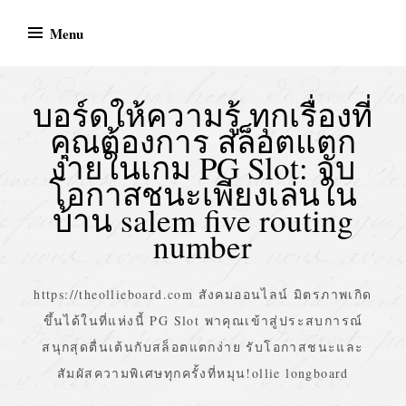
Skip
Menu
to
content
บอร์ดให้ความรู้ ทุกเรื่องที่
คุณต้องการ สล็อตแตก
ง่ายในเกม PG Slot: จับ
โอกาสชนะเพียงเล่นใน
บ้าน salem five routing
number
https://theollieboard.com สังคมออนไลน์ มิตรภาพเกิด
ขึ้นได้ในที่แห่งนี้ PG Slot พาคุณเข้าสู่ประสบการณ์
สนุกสุดตื่นเต้นกับสล็อตแตกง่าย รับโอกาสชนะและ
สัมผัสความพิเศษทุกครั้งที่หมุน!ollie longboard