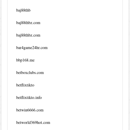
baj88thb
baj88thbz.com
baj88thbz.com
bar4game24hr.com
bbp168.me
betboxclubs.com
betflixtikto
betflixtikto.info
betwin6666.com
betworld369hot.com