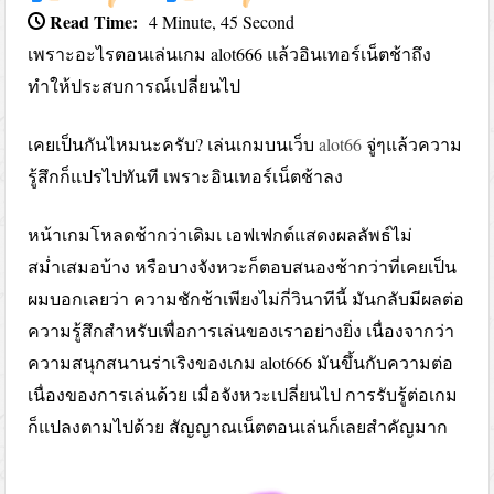
Read Time:
4 Minute, 45 Second
เพราะอะไรตอนเล่นเกม alot666 แล้วอินเทอร์เน็ตช้าถึง
ทำให้ประสบการณ์เปลี่ยนไป
เคยเป็นกันไหมนะครับ? เล่นเกมบนเว็บ
alot66
จู่ๆแล้วความ
รู้สึกก็แปรไปทันที เพราะอินเทอร์เน็ตช้าลง
หน้าเกมโหลดช้ากว่าเดิมเ เอฟเฟกต์แสดงผลลัพธ์ไม่
สม่ำเสมอบ้าง หรือบางจังหวะก็ตอบสนองช้ากว่าที่เคยเป็น
ผมบอกเลยว่า ความชักช้าเพียงไม่กี่วินาทีนี้ มันกลับมีผลต่อ
ความรู้สึกสำหรับเพื่อการเล่นของเราอย่างยิ่ง เนื่องจากว่า
ความสนุกสนานร่าเริงของเกม alot666 มันขึ้นกับความต่อ
เนื่องของการเล่นด้วย เมื่อจังหวะเปลี่ยนไป การรับรู้ต่อเกม
ก็แปลงตามไปด้วย สัญญาณเน็ตตอนเล่นก็เลยสำคัญมาก