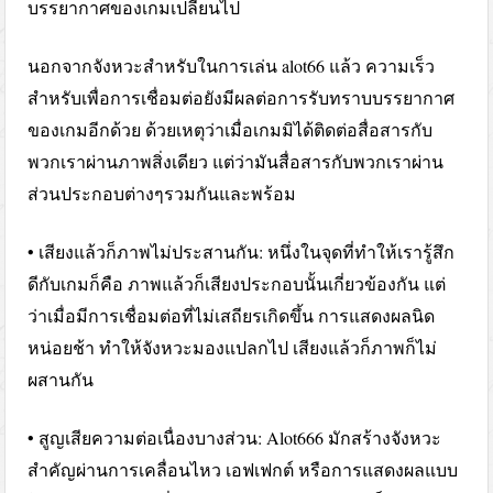
บรรยากาศของเกมเปลี่ยนไป
นอกจากจังหวะสำหรับในการเล่น alot66 แล้ว ความเร็ว
สำหรับเพื่อการเชื่อมต่อยังมีผลต่อการรับทราบบรรยากาศ
ของเกมอีกด้วย ด้วยเหตุว่าเมื่อเกมมิได้ติดต่อสื่อสารกับ
พวกเราผ่านภาพสิ่งเดียว แต่ว่ามันสื่อสารกับพวกเราผ่าน
ส่วนประกอบต่างๆรวมกันและพร้อม
• เสียงแล้วก็ภาพไม่ประสานกัน: หนึ่งในจุดที่ทำให้เรารู้สึก
ดีกับเกมก็คือ ภาพแล้วก็เสียงประกอบนั้นเกี่ยวข้องกัน แต่
ว่าเมื่อมีการเชื่อมต่อที่ไม่เสถียรเกิดขึ้น การแสดงผลนิด
หน่อยช้า ทำให้จังหวะมองแปลกไป เสียงแล้วก็ภาพก็ไม่
ผสานกัน
• สูญเสียความต่อเนื่องบางส่วน: Alot666 มักสร้างจังหวะ
สำคัญผ่านการเคลื่อนไหว เอฟเฟกต์ หรือการแสดงผลแบบ