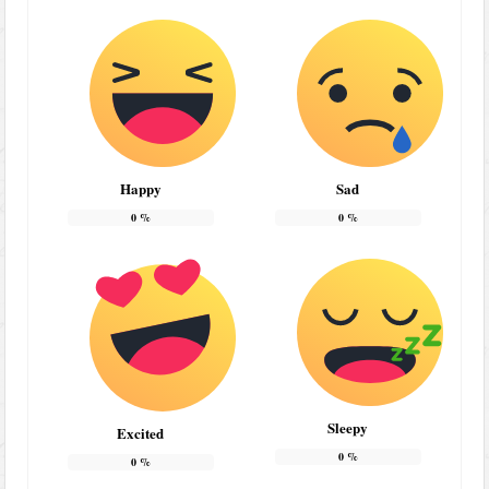
Happy
Sad
0
%
0
%
Sleepy
Excited
0
%
0
%