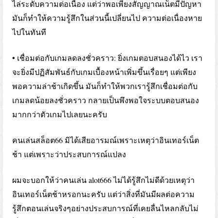
ไล่ระดับความต่อเนื่อง แต่ว่าพอเพียงสัญญาณเน็ตมีปัญหา
มันก็ทำให้ความรู้สึกในส่วนนี้เปลี่ยนไป ความต่อเนื่องหาย
ไปในทันที
• เชื่อมต่อกับเกมลดลงชั่วคราว: ยิ่งเกมตอบสนองได้ไว เรา
จะยิ่งมีปฏิสัมพันธ์กับเกมเบื้องหน้าเพิ่มขึ้นเรื่อยๆ แต่เพียง
พอความล่าช้าเกิดขึ้น มันก็ทำให้พวกเรารู้สึกเชื่อมต่อกับ
เกมลดน้อยลงชั่วคราว กลายเป็นพึงพอใจระบบตอบสนอง
มากกว่าตัวเกมไปเลยนะครับ
คนเล่นสล็อต66 มิได้เสียอารมณ์เพราะเหตุว่าอินเทอร์เน็ต
ช้า แต่เพราะว่าประสบการณ์แปลง
ผมจะบอกให้ว่าคนเล่น alot666 ไม่ได้รู้สึกไม่ดีด้วยเหตุว่า
อินเทอร์เน็ตช้าหรอกนะครับ แต่ว่าสิ่งที่มันมีผลต่อความ
รู้สึกตอนเล่นจริงๆอย่างประสบการณ์ที่เคยลื่นไหลกลับไม่