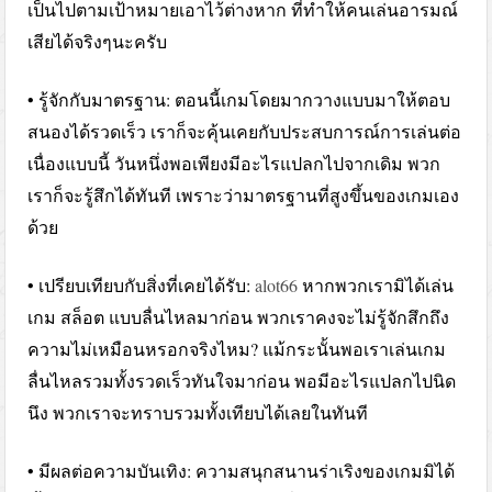
เป็นไปตามเป้าหมายเอาไว้ต่างหาก ที่ทำให้คนเล่นอารมณ์
เสียได้จริงๆนะครับ
• รู้จักกับมาตรฐาน: ตอนนี้เกมโดยมากวางแบบมาให้ตอบ
สนองได้รวดเร็ว เราก็จะคุ้นเคยกับประสบการณ์การเล่นต่อ
เนื่องแบบนี้ วันหนึ่งพอเพียงมีอะไรแปลกไปจากเดิม พวก
เราก็จะรู้สึกได้ทันที เพราะว่ามาตรฐานที่สูงขึ้นของเกมเอง
ด้วย
• เปรียบเทียบกับสิ่งที่เคยได้รับ:
alot66
หากพวกเรามิได้เล่น
เกม สล็อต แบบลื่นไหลมาก่อน พวกเราคงจะไม่รู้จักสึกถึง
ความไม่เหมือนหรอกจริงไหม? แม้กระนั้นพอเราเล่นเกม
ลื่นไหลรวมทั้งรวดเร็วทันใจมาก่อน พอมีอะไรแปลกไปนิด
นึง พวกเราจะทราบรวมทั้งเทียบได้เลยในทันที
• มีผลต่อความบันเทิง: ความสนุกสนานร่าเริงของเกมมิได้