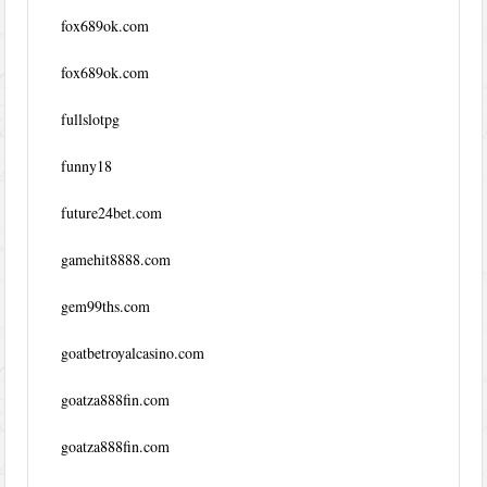
fox689ok.com
fox689ok.com
fullslotpg
funny18
future24bet.com
gamehit8888.com
gem99ths.com
goatbetroyalcasino.com
goatza888fin.com
goatza888fin.com