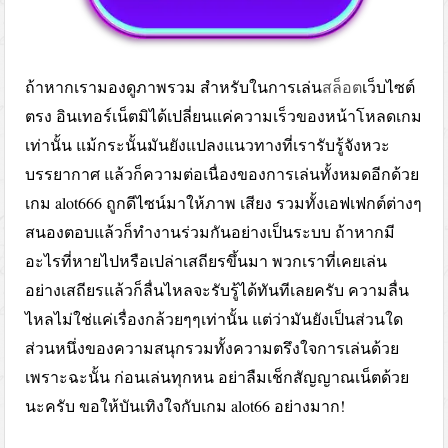
ถ้าหากเรามองดูภาพรวม สำหรับในการเล่น
สล็อต
เว็บไซต์
ตรง อินเทอร์เน็ตมิได้เปลี่ยนแค่ความเร็วของหน้าโหลดเกม
เท่านั้น แม้กระนั้นมันยังแปลงแนวทางที่เรารับรู้จังหวะ
บรรยากาศ แล้วก็ความต่อเนื่องของการเล่นทั้งหมดอีกด้วย
เกม alot666 ถูกดีไซน์มาให้ภาพ เสียง รวมทั้งเอฟเฟกต์ต่างๆ
สนองตอบแล้วก็ทำงานร่วมกันอย่างเป็นระบบ ถ้าหากมี
อะไรที่หายไปหรือเปล่าเสถียรขึ้นมา พวกเราที่เคยเล่น
อย่างเสถียรแล้วก็ลื่นไหลจะรับรู้ได้ทันทีเลยครับ ความลื่น
ไหลไม่ใช่แค่เรื่องกล้วยๆๆเท่านั้น แต่ว่ามันยังเป็นส่วนใด
ส่วนหนึ่งของความสนุกรวมทั้งความตรึงใจการเล่นด้วย
เพราะฉะนั้น ก่อนเล่นทุกหน อย่าลืมเช็กสัญญาณเน็ตด้วย
นะครับ ขอให้บันเทิงใจกับเกม alot66 อย่างมาก!