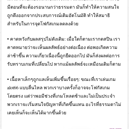
มีตอนที่จะต้องรอนานกว่าธรรมดา มันก็ทำให้ความสนใจ
ถูกดึงออกจากประสบการณ์เดิมอัตโนมัติ ทำให้สมาธิ
สำหรับในการจุดโฟกัสเกมลดลงด้วย
• คาดหวังกับผลสรุปไม่ดังเดิม: เมื่อใดก็ตามเรากดสปิน เรา
คาดหมายว่าจะเห็นผลลัพธ์อย่างต่อเนื่อง ต่อพอเกิดความ
ล่าช้าขึ้น ความเกี่ยวเนื่องนี้ถูกยืดออกไป มันก็ส่งผลต่อการ
รับทราบเกมที่เปลี่ยนไป หากแม้ผลลัพธ์จะเหมือนเดิมก็ตาม
• เนื้อหาเล็กๆถูกแลเห็นเพิ่มขึ้นเรื่อยๆ: ขณะที่เราเล่นเกม
alot66 แบบลื่นไหล พวกเราบางครั้งก็อาจจะโฟกัสเกม
โดยตรง แต่ว่าพอมีช่วงที่เกมโหลดช้าและไม่เป็นประจำ
พวกเราจะเริ่มสนใจปัญหาที่เกิดขึ้นแทน อะไรที่ธรรมดาไม่
เคยเห็นก็จะเห็นได้มากขึ้นด้วย