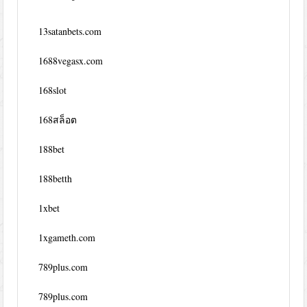
13satanbets.com
1688vegasx.com
168slot
168สล็อต
188bet
188betth
1xbet
1xgameth.com
789plus.com
789plus.com