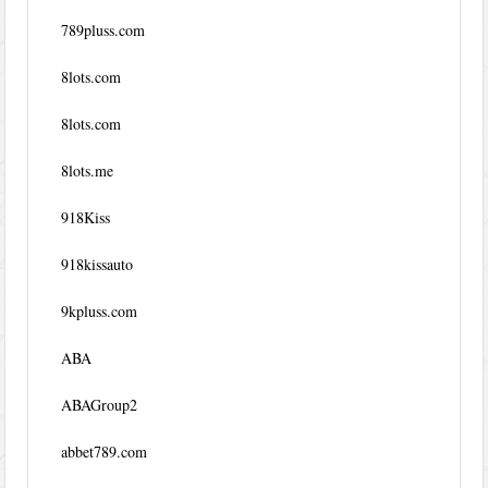
789pluss.com
8lots.com
8lots.com
8lots.me
918Kiss
918kissauto
9kpluss.com
ABA
ABAGroup2
abbet789.com