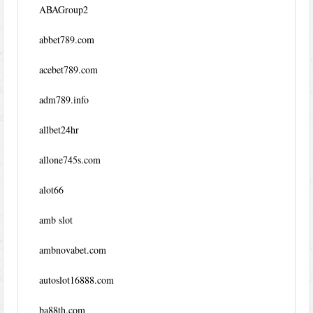
ABAGroup2
abbet789.com
acebet789.com
adm789.info
allbet24hr
allone745s.com
alot66
amb slot
ambnovabet.com
autoslot16888.com
ba88th.com