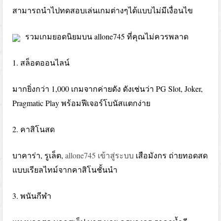
สามารถนำไปทดสอบเล่นเกมต่างๆได้แบบไม่มีเงื่อนไข
รวมเกมยอดนิยมบน allone745 ที่คุณไม่ควรพลาด
1. สล็อตออนไลน์
มากยิ่งกว่า 1,000 เกมจากค่ายดัง ดังเช่นว่า PG Slot, Joker,
Pragmatic Play พร้อมฟีเจอร์โบนัสแตกง่าย
2. คาสิโนสด
บาคาร่า, รูเล็ต,
allone745 เข้าสู่ระบบ
เสือมังกร ถ่ายทอดสด
แบบเรียลไทม์จากคาสิโนชั้นนำ
3. พนันกีฬา