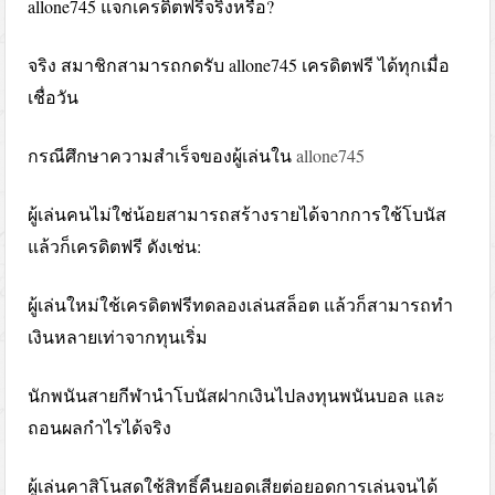
allone745 แจกเครดิตฟรีจริงหรือ?
จริง สมาชิกสามารถกดรับ allone745 เครดิตฟรี ได้ทุกเมื่อ
เชื่อวัน
กรณีศึกษาความสำเร็จของผู้เล่นใน
allone745
ผู้เล่นคนไม่ใช่น้อยสามารถสร้างรายได้จากการใช้โบนัส
แล้วก็เครดิตฟรี ดังเช่น:
ผู้เล่นใหม่ใช้เครดิตฟรีทดลองเล่นสล็อต แล้วก็สามารถทำ
เงินหลายเท่าจากทุนเริ่ม
นักพนันสายกีฬานำโบนัสฝากเงินไปลงทุนพนันบอล และ
ถอนผลกำไรได้จริง
ผู้เล่นคาสิโนสดใช้สิทธิ์คืนยอดเสียต่อยอดการเล่นจนได้