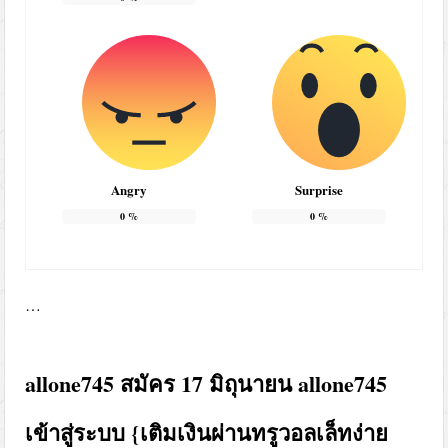
Angry
Surprise
0
%
0
%
…
allone745 สมัคร 17 มิถุนายน allone745
เข้าสู่ระบบ {เติมเงินผ่านทรูวอลเล็ทง่าย