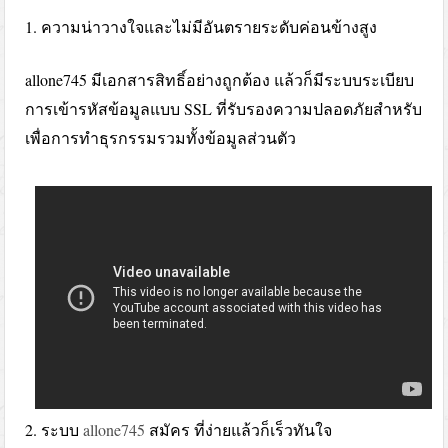
1. ความน่าวางใจและไม่มีอันตรายระดับค่อนข้างสูง
allone745 มีเอกสารสิทธิ์อย่างถูกต้อง แล้วก็มีระบบระเบียบ
การเข้ารหัสข้อมูลแบบ SSL ที่รับรองความปลอดภัยสำหรับ
เพื่อการทำธุรกรรมรวมทั้งข้อมูลส่วนตัว
2. ระบบ
allone745
สมัคร ที่ง่ายแล้วก็เร็วทันใจ