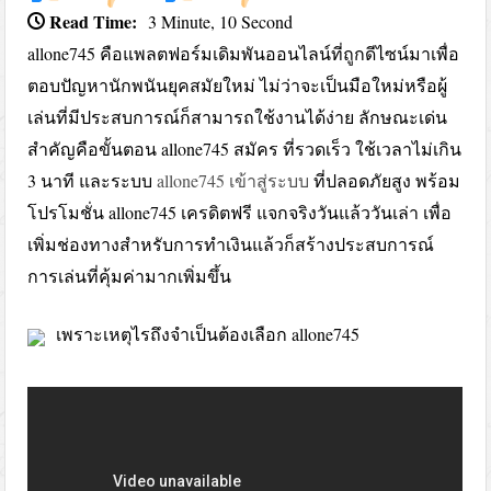
Read Time:
3 Minute, 10 Second
allone745 คือแพลตฟอร์มเดิมพันออนไลน์ที่ถูกดีไซน์มาเพื่อ
ตอบปัญหานักพนันยุคสมัยใหม่ ไม่ว่าจะเป็นมือใหม่หรือผู้
เล่นที่มีประสบการณ์ก็สามารถใช้งานได้ง่าย ลักษณะเด่น
สำคัญคือขั้นตอน allone745 สมัคร ที่รวดเร็ว ใช้เวลาไม่เกิน
3 นาที และระบบ
allone745 เข้าสู่ระบบ
ที่ปลอดภัยสูง พร้อม
โปรโมชั่น allone745 เครดิตฟรี แจกจริงวันแล้ววันเล่า เพื่อ
เพิ่มช่องทางสำหรับการทำเงินแล้วก็สร้างประสบการณ์
การเล่นที่คุ้มค่ามากเพิ่มขึ้น
เพราะเหตุไรถึงจำเป็นต้องเลือก allone745