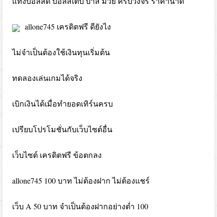
แทงบอลสด บอลสเต็ป บาส มวย ครบวงจร ราคาน้ำดี
allone745 เครดิตฟรี ดียังไง
ไม่จำเป็นต้องใช้เงินทุนเริ่มต้น
ทดลองเล่นเกมได้จริง
เบิกเงินได้เมื่อทำยอดเทิร์นครบ
เปรียบโปรโมชั่นกับเว็บไซต์อื่น
เว็บไซต์ เครดิตฟรี ข้อตกลง
allone745 100 บาท ไม่ต้องฝาก ไม่ต้องแชร์
เว็บ A 50 บาท จำเป็นต้องฝากอย่างต่ำ 100