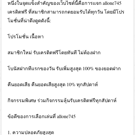
หนึ่งในจุดแข็งสำคัญของเว็บไซต์นี้คือการแจก allone745
เครดิตฟรี ที่สมาชิกสามารถกดยอมรับได้ทุกวัน โดยมีโปร
โมชั่นที่น่าดึงดูดดังนี้:
โปรโมชั่น เนื้อหา
สมาชิกใหม่ รับเครดิตฟรีโดยทันที ไม่ต้องฝาก
โบนัสฝากทีแรกของวัน รับเพิ่มสูงสุด 100% ของยอดฝาก
คืนยอดเสีย คืนยอดเสียสูงสุด 10% ทุกสัปดาห์
กิจกรรมพิเศษ ร่วมกิจกรรมลุ้นรับเครดิตฟรีทุกสัปดาห์
ข้อดีของการเลือกเล่นที่ allone745
1. ความปลอดภัยสูงสุด