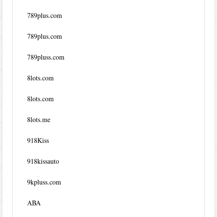
789plus.com
789plus.com
789pluss.com
8lots.com
8lots.com
8lots.me
918Kiss
918kissauto
9kpluss.com
ABA