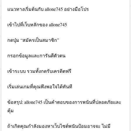
แนวทางเริ่มต้นกับ allone745 อย่างมือโปร
เข้าไปที่เว็บหลักของ allone745
กดปุ่ม “สมัครเป็นสมาชิก”
กรอกข้อมูลและการันตีตัวตน
เข้าระบบ รวมทั้งกดรับเครดิตฟรี
เริ่มเล่นเกมที่คุณพึงพอใจได้ทันที
ข้อสรุป: allone745 เป็นคำตอบของการพนันที่ปลอดภัยและ
คุ้ม
ถ้าเกิดคุณกำลังมองหาเว็บไซต์พนันป้อมอาจจะ ไม่มี