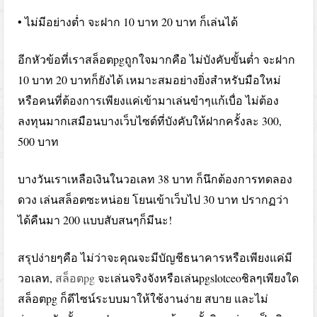
• ไม่มีอย่างต่ำ จะฝาก 10 บาท 20 บาท ก็เล่นได้
อีกหัวข้อที่เราสล็อตpgถูกใจมากคือ ไม่บังคับขั้นต่ำ จะฝาก
10 บาท 20 บาทก็ยังได้ เหมาะสมอย่างยิ่งสำหรับมือใหม่
หรือคนที่ต้องการเพียงแค่เข้ามาเล่นขำๆแก้เบื่อ ไม่ต้อง
ลงทุนมากเสมือนบางเว็บไซต์ที่บังคับให้ฝากครั้งละ 300,
500 บาท
บางวันเราเหลือเงินในวอเลท 38 บาท ก็นึกต้องการทดลอง
ดวง เล่นสล็อตซะหน่อย โยนเข้าเว็บไป 30 บาท ปรากฏว่า
ได้คืนมา 200 แบบสับสนๆก็มีนะ!
สรุปง่ายๆคือ ไม่ว่าจะคุณจะมีบัญชีธนาคารหรือเพียงแค่มี
วอเลท,
สล็อตpg
จะเล่นจริงจังหรือเล่นpgslotceoชิลๆเพียงใด
สล็อตpg ก็ดีไซน์ระบบมาให้ใช้งานง่าย สบาย และไม่