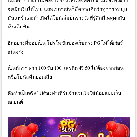
จะเบิกเงินได้ไหม แถมเวลาเล่นก็มีความคิดว่าทุกการหมุน
มันแฟร์ และถ้าเกิดได้โบนัสก็เป็นรางวัลที่รู้สึกมีเหตุผลกับ
เงินเดิมพัน
อีกอย่างที่ชอบเป็น โปรโมชั่นของเว็บตรง PG ไม่ได้เว่อร์
เกินจริง
เป็นต้นว่า ฝาก 100 รับ 100, เครดิตฟรี 50 ไม่ต้องฝากก่อน
หรือโบนัสคืนยอดเสีย
คือทำเป็นจริง ไม่ต้องทำเทิร์นจำนวนไม่ใช่น้อยแบบเว็บ
เอเย่นต์