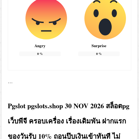
Angry
Surprise
0
%
0
%
…
Pgslot pgslots.shop 30 NOV 2026 สล็อตpg
เว็บพีจี ครอบเครื่อง เรื่องเดิมพัน ฝากแรก
ของวันรับ 10% ถอนปุ๊บเงินเข้าทันที ไม่