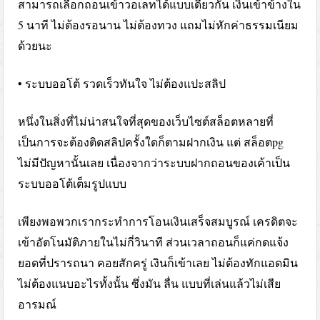
สามารถเลือกถอนเข้าวอเลทได้แบบเดียวกัน เงินเข้าข้างใน
5 นาที ไม่ต้องรอนาน ไม่ต้องทวง แถมไม่หักค่าธรรมเนียม
ด้วยนะ
• ระบบออโต้ รวดเร็วทันใจ ไม่ต้องแปะสลิป
หนึ่งในสิ่งที่ไม่น่าสนใจที่สุดของเว็บไซต์สล็อตหลายที่
เป็นการจะต้องติดสลิปครั้งใดก็ตามฝากเงิน แต่ สล็อตpg
ไม่มีปัญหานั้นเลย เนื่องจากว่าระบบฝากถอนของเค้าเป็น
ระบบออโต้เต็มรูปแบบ
เพียงพอพวกเรากระทำการโอนเงินเสร็จสมบูรณ์ เครดิตจะ
เข้าอัตโนมัติภายในไม่กี่วินาที ส่วนเวลาถอนก็แค่กดแจ้ง
ยอดที่ปรารถนา คอยสักครู่ เงินก็เข้าเลย ไม่ต้องทักแอดมิน
ไม่ต้องแนบอะไรทั้งนั้น ซึ่งมัน ลื่น แบบที่เล่นแล้วไม่เสีย
อารมณ์