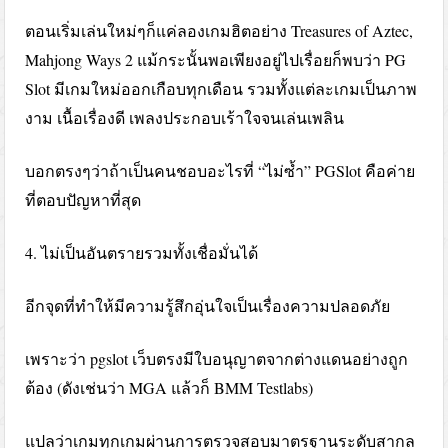
ตอนเริ่มเล่นใหม่ๆก็แค่ลองเกมฮิตอย่าง Treasures of Aztec,
Mahjong Ways 2 แม้กระนั้นพอเพียงอยู่ไปเรื่อยก็พบว่า PG
Slot มีเกมใหม่ออกเกือบทุกเดือน รวมทั้งแต่ละเกมเป็นภาพ
งาม เนื้อเรื่องดี เพลงประกอบเร้าใจจนเล่นเพลิน
บอกตรงๆว่าถ้าเป็นคนชอบอะไรที่ “ไม่ซ้ำ” PGSlot คือค่าย
ที่ตอบปัญหาที่สุด
4. ไม่เป็นอันตรายรวมทั้งเชื่อมั่นได้
อีกจุดที่ทำให้มีความรู้สึกอุ่นใจเป็นเรื่องความปลอดภัย
เพราะว่า pgslot เว็บตรงมีใบอนุญาตจากต่างแดนอย่างถูก
ต้อง (ดังเช่นว่า MGA แล้วก็ BMM Testlabs)
แปลว่าเกมทุกเกมผ่านการตรวจสอบมาตรฐานระดับสากล