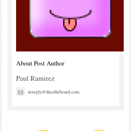
About Post Author
Paul Ramirez
noreply@theollieboard.com