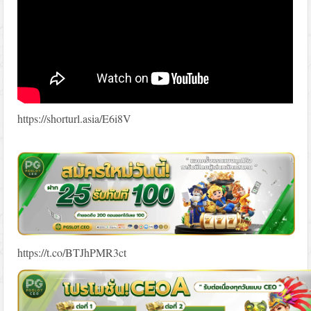
https://shorturl.asia/E6i8V
https://t.co/BTJhPMR3ct