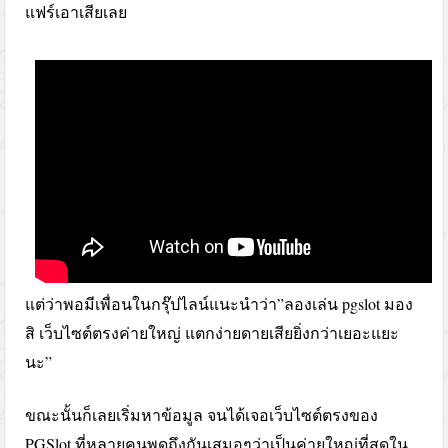
แฟร์เอาเสียเลย
แต่ว่าพอมีเพื่อนในกรุ๊ปไลน์แนะนำว่า”ลองเล่น pgslot มอง
สิ เว็บไซต์ตรงค่ายใหญ่ แตกง่ายดายเสียยิ่งกว่าเยอะแยะ
นะ”
ขณะนั้นก็เลยเริ่มหาข้อมูล จนได้เจอเว็บไซต์ตรงของ
PGSlot ที่หลายคนพูดถึงกันเสมอๆว่าเป็นค่ายใหญ่ที่สุดใน