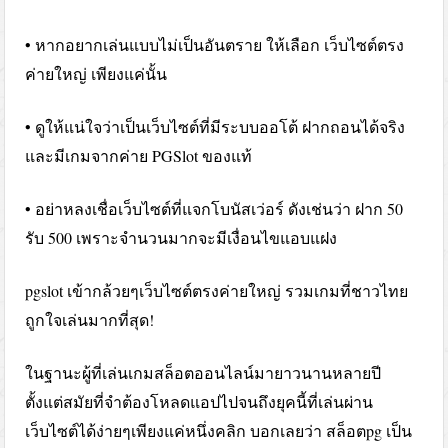
• หากอยากเล่นแบบไม่เป็นอันตราย ให้เลือก เว็บไซต์ตรง
ค่ายใหญ่ เพียงแค่นั้น
• ดูให้แน่ใจว่าเป็นเว็บไซต์ที่มีระบบออโต้ ฝากถอนได้จริง
และมีเกมจากค่าย PGSlot ของแท้
• อย่าหลงเชื่อเว็บไซต์ที่แจกโบนัสเว่อร์ ดังเช่นว่า ฝาก 50
รับ 500 เพราะจำนวนมากจะมีเงื่อนไขแอบแฝง
pgslot เข้ากล้วยๆเว็บไซต์ตรงค่ายใหญ่ รวมเกมที่ชาวไทย
ถูกใจเล่นมากที่สุด!
ในฐานะผู้ที่เล่นเกมสล็อตออนไลน์มายาวนานหลายปี
ตั้งแต่สมัยที่จำต้องโหลดแอปไปจนถึงยุคนี้ที่เล่นผ่าน
เว็บไซต์ได้ง่ายๆเพียงแค่หนึ่งคลิก บอกเลยว่า สล็อตpg เป็น