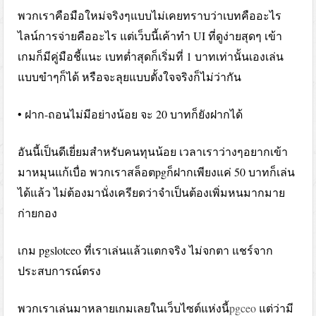
พวกเราคือมือใหม่จริงๆแบบไม่เคยทราบว่าเบทคืออะไร
ไลน์การจ่ายคืออะไร แต่เว็บนี้เค้าทำ UI ที่ดูง่ายสุดๆ เข้า
เกมก็มีคู่มือชี้แนะ เบทต่ำสุดก็เริ่มที่ 1 บาทเท่านั้นเองเล่น
แบบขำๆก็ได้ หรือจะลุยแบบตั้งใจจริงก็ไม่ว่ากัน
• ฝาก-ถอนไม่มีอย่างน้อย จะ 20 บาทก็ยังฝากได้
อันนี้เป็นดีเยี่ยมสำหรับคนทุนน้อย เวลาเราว่างๆอยากเข้า
มาหมุนแก้เบื่อ พวกเราสล็อตpgก็ฝากเพียงแค่ 50 บาทก็เล่น
ได้แล้ว ไม่ต้องมานั่งเครียดว่าจำเป็นต้องเพิ่มหนมากมาย
ก่ายกอง
เกม pgslotceo ที่เราเล่นแล้วแตกจริง ไม่จกตา แชร์จาก
ประสบการณ์ตรง
พวกเราเล่นมาหลายเกมเลยในเว็บไซต์แห่งนี้
pgceo
แต่ว่ามี