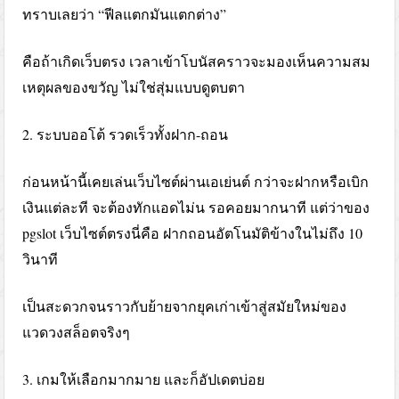
ทราบเลยว่า “ฟีลแตกมันแตกต่าง”
คือถ้าเกิดเว็บตรง เวลาเข้าโบนัสคราวจะมองเห็นความสม
เหตุผลของขวัญ ไม่ใช่สุ่มแบบดูตบตา
2. ระบบออโต้ รวดเร็วทั้งฝาก-ถอน
ก่อนหน้านี้เคยเล่นเว็บไซต์ผ่านเอเย่นต์ กว่าจะฝากหรือเบิก
เงินแต่ละที จะต้องทักแอดไม่น รอคอยมากนาที แต่ว่าของ
pgslot เว็บไซต์ตรงนี่คือ ฝากถอนอัตโนมัติข้างในไม่ถึง 10
วินาที
เป็นสะดวกจนราวกับย้ายจากยุคเก่าเข้าสู่สมัยใหม่ของ
แวดวงสล็อตจริงๆ
3. เกมให้เลือกมากมาย และก็อัปเดตบ่อย