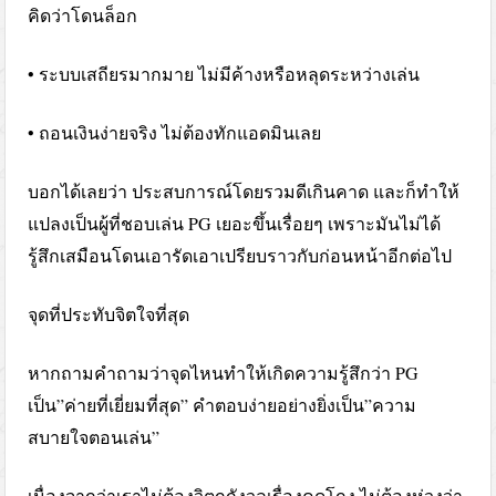
คิดว่าโดนล็อก
• ระบบเสถียรมากมาย ไม่มีค้างหรือหลุดระหว่างเล่น
• ถอนเงินง่ายจริง ไม่ต้องทักแอดมินเลย
บอกได้เลยว่า ประสบการณ์โดยรวมดีเกินคาด และก็ทำให้
แปลงเป็นผู้ที่ชอบเล่น PG เยอะขึ้นเรื่อยๆ เพราะมันไม่ได้
รู้สึกเสมือนโดนเอารัดเอาเปรียบราวกับก่อนหน้าอีกต่อไป
จุดที่ประทับจิตใจที่สุด
หากถามคำถามว่าจุดไหนทำให้เกิดความรู้สึกว่า PG
เป็น”ค่ายที่เยี่ยมที่สุด” คำตอบง่ายอย่างยิ่งเป็น”ความ
สบายใจตอนเล่น”
เนื่องจากว่าเราไม่ต้องวิตกกังวลเรื่องคดโกง ไม่ต้องห่วงว่า