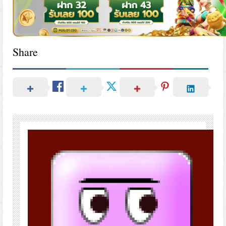
Share