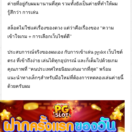
ค่ายที่อยู่กับผมมานานที่สุด รวมทั้งยังเป็นค่ายที่ทำให้ผม
รู้สึกว่า การเล่น
สล็อตไม่ใช่แค่เรื่องของดวง แต่ว่าคือเรื่องของ “ความ
เข้าใจเกม + การเลือกเว็บไซต์ดี”
ประสบการณ์จริงของผมเอง กับการเข้าเล่น pgslot เว็บไซต์
ตรง ที่เข้าถึงง่าย เล่นได้ทุกอุปกรณ์ และก็เต็มไปด้วยเกม
คุณภาพที่ “คนประเทศไทยนิยมเล่นมากที่สุด” พร้อม
แนะนำทางเล็กๆสำหรับมือใหม่ที่ต้องการทดลองเล่นค่ายนี้
ด้วยครับผม