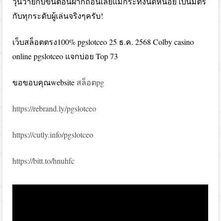
วุ่นวายกับขั้นตอนฝากถอนเลยแม้กระทั้งนิดหน่อย เป็นมิตร
กับทุกระดับผู้เล่นจริงๆครับ!
เว็บสล็อตตรง100% pgslotceo 25 ธ.ค. 2568 Colby casino
online pgslotceo แจกบ่อย Top 73
ขอขอบคุณwebsite
สล็อตpg
https://rebrand.ly/pgslotceo
https://cutly.info/pgslotceo
https://bitt.to/hnuhfc