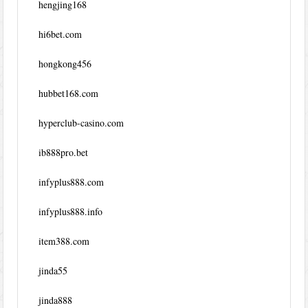
hengjing168
hi6bet.com
hongkong456
hubbet168.com
hyperclub-casino.com
ib888pro.bet
infyplus888.com
infyplus888.info
item388.com
jinda55
jinda888