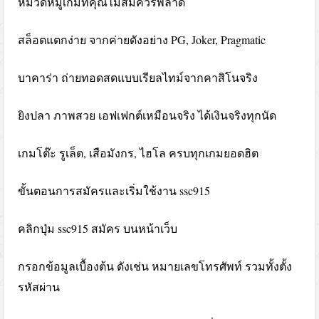
หมวดหมู่เกมที่คุณไม่สมควรพลาด
สล็อตแตกง่าย จากค่ายดังอย่าง PG, Joker, Pragmatic
บาคาร่า ถ่ายทอดสดแบบเรียลไทม์จากคาสิโนจริง
ยิงปลา ภาพสวย เอฟเฟกต์เหมือนจริง ได้เงินจริงทุกนัด
เกมโต๊ะ รูเล็ต, เสือมังกร, ไฮโล ครบทุกเกมยอดฮิต
ขั้นตอนการสมัครและเริ่มใช้งาน ssc915
คลิกปุ่ม ssc915 สมัคร บนหน้าเว็บ
กรอกข้อมูลเบื้องต้น ดังเช่น หมายเลขโทรศัพท์ รวมทั้งตั้ง
รหัสผ่าน