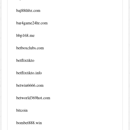
baj88thbz.com
bar4game24hr.com
bbp168.me
betboxclubs.com
betflixtikto
betflixtikto.info
betwin6666.com
betworld369hot.com
bitcoin
bombet888.win