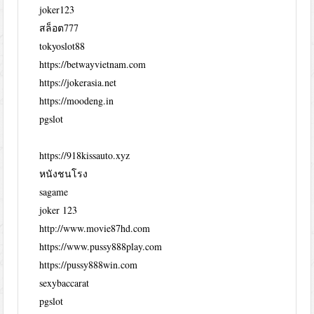
joker123
สล็อต777
tokyoslot88
https://betwayvietnam.com
https://jokerasia.net
https://moodeng.in
pgslot
https://918kissauto.xyz
หนังชนโรง
sagame
joker 123
http://www.movie87hd.com
https://www.pussy888play.com
https://pussy888win.com
sexybaccarat
pgslot