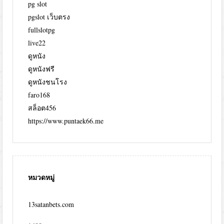
pg slot
pgslot เว็บตรง
fullslotpg
live22
ดูหนัง
ดูหนังฟรี
ดูหนังชนโรง
faro168
สล็อต456
https://www.puntaek66.me
หมวดหมู่
13satanbets.com