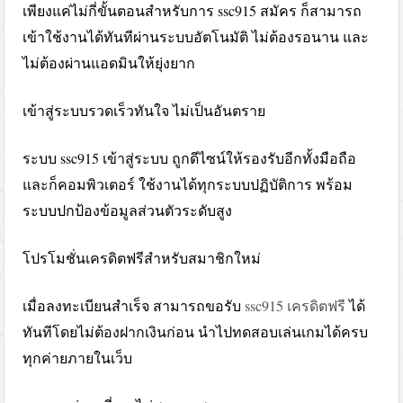
เพียงแค่ไม่กี่ขั้นตอนสำหรับการ ssc915 สมัคร ก็สามารถ
เข้าใช้งานได้ทันทีผ่านระบบอัตโนมัติ ไม่ต้องรอนาน และ
ไม่ต้องผ่านแอดมินให้ยุ่งยาก
เข้าสู่ระบบรวดเร็วทันใจ ไม่เป็นอันตราย
ระบบ ssc915 เข้าสู่ระบบ ถูกดีไซน์ให้รองรับอีกทั้งมือถือ
และก็คอมพิวเตอร์ ใช้งานได้ทุกระบบปฏิบัติการ พร้อม
ระบบปกป้องข้อมูลส่วนตัวระดับสูง
โปรโมชั่นเครดิตฟรีสำหรับสมาชิกใหม่
เมื่อลงทะเบียนสำเร็จ สามารถขอรับ
ssc915 เครดิตฟรี
ได้
ทันทีโดยไม่ต้องฝากเงินก่อน นำไปทดสอบเล่นเกมได้ครบ
ทุกค่ายภายในเว็บ