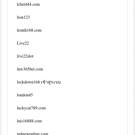
lcbet444.com
lion123
lionth168.com
Live22
live22slot
lnw365bet.com
lockdown168 เข้าสู่ระบบ
london45
luckycat789.com
luis16888.com
m4newonline.com