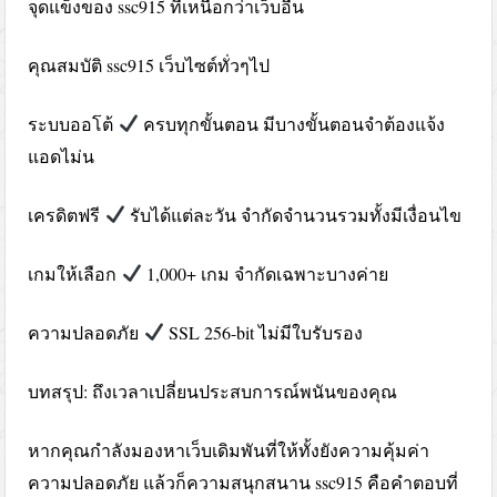
จุดแข็งของ ssc915 ที่เหนือกว่าเว็บอื่น
คุณสมบัติ ssc915 เว็บไซต์ทั่วๆไป
ระบบออโต้
ครบทุกขั้นตอน มีบางขั้นตอนจำต้องแจ้ง
แอดไม่น
เครดิตฟรี
รับได้แต่ละวัน จำกัดจำนวนรวมทั้งมีเงื่อนไข
เกมให้เลือก
1,000+ เกม จำกัดเฉพาะบางค่าย
ความปลอดภัย
SSL 256-bit ไม่มีใบรับรอง
บทสรุป: ถึงเวลาเปลี่ยนประสบการณ์พนันของคุณ
หากคุณกำลังมองหาเว็บเดิมพันที่ให้ทั้งยังความคุ้มค่า
ความปลอดภัย แล้วก็ความสนุกสนาน ssc915 คือคำตอบที่