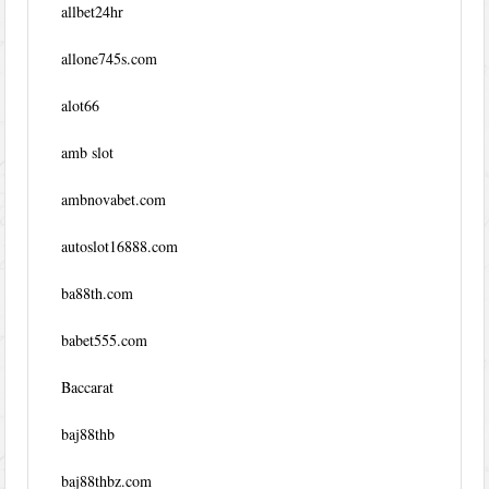
allbet24hr
allone745s.com
alot66
amb slot
ambnovabet.com
autoslot16888.com
ba88th.com
babet555.com
Baccarat
baj88thb
baj88thbz.com