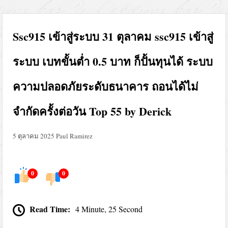
Ssc915 เข้าสู่ระบบ 31 ตุลาคม ssc915 เข้าสู่
ระบบ เบทขั้นต่ำ 0.5 บาท ก็ปั้นทุนได้ ระบบ
ความปลอดภัยระดับธนาคาร ถอนได้ไม่
จำกัดครั้งต่อวัน Top 55 by Derick
5 ตุลาคม 2025
Paul Ramirez
0
0
Read Time:
4 Minute, 25 Second