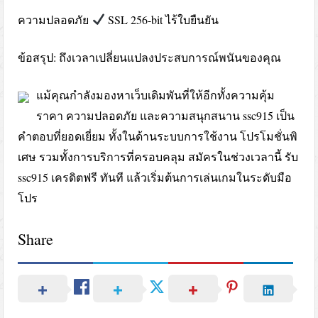
ความปลอดภัย
SSL 256-bit ไร้ใบยืนยัน
ข้อสรุป: ถึงเวลาเปลี่ยนแปลงประสบการณ์พนันของคุณ
แม้คุณกำลังมองหาเว็บเดิมพันที่ให้อีกทั้งความคุ้ม
ราคา ความปลอดภัย และความสนุกสนาน ssc915 เป็น
คำตอบที่ยอดเยี่ยม ทั้งในด้านระบบการใช้งาน โปรโมชั่นพิ
เศษ รวมทั้งการบริการที่ครอบคลุม สมัครในช่วงเวลานี้ รับ
ssc915 เครดิตฟรี ทันที แล้วเริ่มต้นการเล่นเกมในระดับมือ
โปร
Share