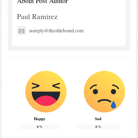
About Post Author
Paul Ramirez
noreply@theollieboard.com
Happy
Sad
0
%
0
%