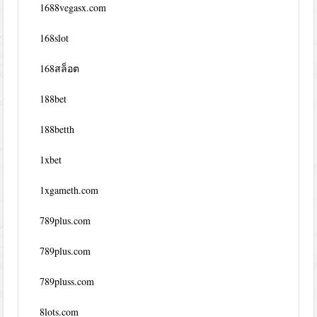
1688vegasx.com
168slot
168สล็อต
188bet
188betth
1xbet
1xgameth.com
789plus.com
789plus.com
789pluss.com
8lots.com