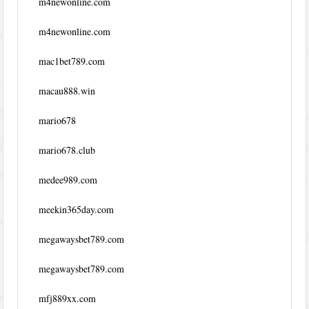
m4newonline.com
m4newonline.com
mac1bet789.com
macau888.win
mario678
mario678.club
medee989.com
meekin365day.com
megawaysbet789.com
megawaysbet789.com
mfj889xx.com