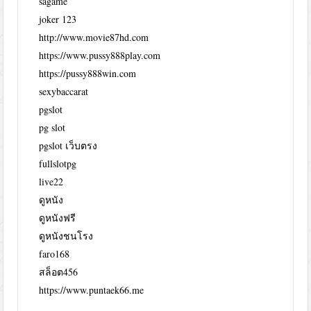
sagame
joker 123
http://www.movie87hd.com
https://www.pussy888play.com
https://pussy888win.com
sexybaccarat
pgslot
pg slot
pgslot เว็บตรง
fullslotpg
live22
ดูหนัง
ดูหนังฟรี
ดูหนังชนโรง
faro168
สล็อต456
https://www.puntaek66.me