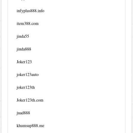
infyplus888.info
item388.com
jinda55
jinda888
Joker123
joker123auto
joker123th
Joker123th.com
juad888
khumsup888.me