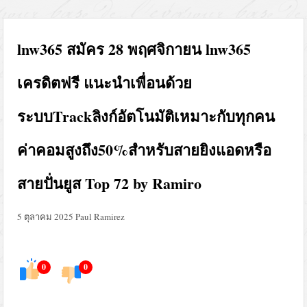
lnw365 สมัคร 28 พฤศจิกายน lnw365
เครดิตฟรี แนะนำเพื่อนด้วย
ระบบTrackลิงก์อัตโนมัติเหมาะกับทุกคน
ค่าคอมสูงถึง50%สำหรับสายยิงแอดหรือ
สายปั่นยูส Top 72 by Ramiro
5 ตุลาคม 2025
Paul Ramirez
0
0