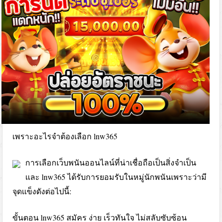
เพราะอะไรจำต้องเลือก lnw365
การเลือกเว็บพนันออนไลน์ที่น่าเชื่อถือเป็นสิ่งจำเป็น
และ lnw365 ได้รับการยอมรับในหมู่นักพนันเพราะว่ามี
จุดแข็งดังต่อไปนี้:
ขั้นตอน lnw365 สมัคร ง่าย เร็วทันใจ ไม่สลับซับซ้อน