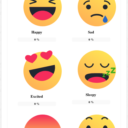
Happy
Sad
0
%
0
%
Sleepy
Excited
0
%
0
%