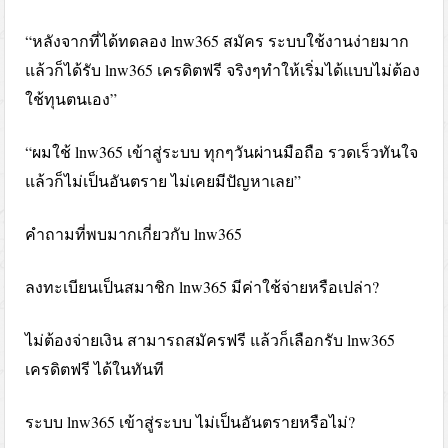
“หลังจากที่ได้ทดลอง lnw365 สมัคร ระบบใช้งานง่ายมาก
แล้วก็ได้รับ lnw365 เครดิตฟรี จริงๆทำให้เริ่มได้แบบไม่ต้อง
ใช้ทุนตนเอง”
“ผมใช้ lnw365 เข้าสู่ระบบ ทุกๆวันผ่านมือถือ รวดเร็วทันใจ
แล้วก็ไม่เป็นอันตราย ไม่เคยมีปัญหาเลย”
คำถามที่พบมากเกี่ยวกับ lnw365
ลงทะเบียนเป็นสมาชิก lnw365 มีค่าใช้จ่ายหรือเปล่า?
ไม่ต้องจ่ายเงิน สามารถสมัครฟรี แล้วก็เลือกรับ lnw365
เครดิตฟรี ได้ในทันที
ระบบ lnw365 เข้าสู่ระบบ ไม่เป็นอันตรายหรือไม่?