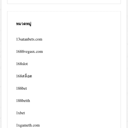
หมวดหมู่
13satanbets.com
1688vegasx.com
168slot
168สล็อต
188bet
188betth
1xbet
1xgameth.com