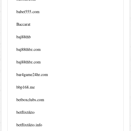
babet555.com
Baccarat
baj88thb
baj88thbz.com
baj88thbz.com
bar4game24hr.com
bbp168.me
betboxclubs.com
betflixtikto
betflixtikto.info