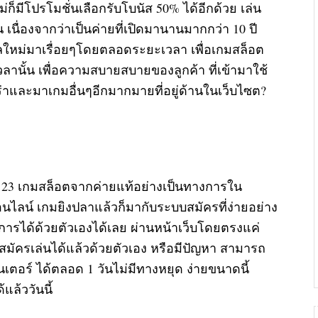
ก็มีโปรโมชั่นเลือกรับโบนัส 50% ได้อีกด้วย เล่น
เนื่องจากว่าเป็นค่ายที่เปิดมานานมากกว่า 10 ปี
มูลใหม่มาเรื่อยๆโดยตลอดระยะเวลา เพื่อเกมสล็อต
ลานั้น เพื่อความสบายสบายของลูกค้า ที่เข้ามาใช้
ร่าและมาเกมอื่นๆอีกมากมายที่อยู่ด้านในเว็บไซต?
์123 เกมสล็อตจากค่ายแท้อย่างเป็นทางการใน
ไลน์ เกมยิงปลาแล้วก็มากับระบบสมัครที่ง่ายอย่าง
ยการได้ด้วยตัวเองได้เลย ผ่านหน้าเว็บโดยตรงแค่
สมัครเล่นได้แล้วด้วยตัวเอง หรือมีปัญหา สามารถ
ตอร์ ได้ตลอด 1 วันไม่มีทางหยุด ง่ายขนาดนี้
ล้ววันนี้