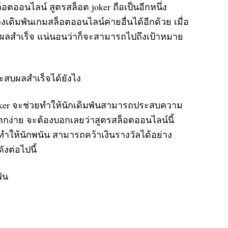
สล็อตออนไลน์ สูตรสล็อต joker ถือเป็นอีกหนึ่ง
ิมพันเกมสล็อตออนไลน์ค่ายอื่นได้อีกด้วย เมื่อ
ผลสำเร็จ แน่นอนว่าก็จะสามารถไปถึงเป้าหมาย
ระสบผลสำเร็จได้ยังไง
 joker จะช่วยทำให้นักเดิมพันสามารถประสบความ
ตแตกง่าย จะต้องบอกเลยว่าสูตรสล็อตออนไลน์นี้
ห้นักพนัน สามารถคว้าเงินรางวัลได้อย่าง
ังต่อไปนี้
พัน