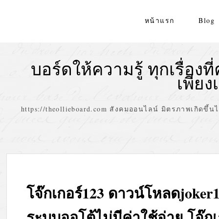
Skip
to
หน้าแรก
Blog
content
บอร์ดให้ความรู้ ทุกเรื่อ
เพียง
https://theollieboard.com สังคมออนไลน์ มิตรภาพเกิดขึ้นไ
โจ๊กเกอร์123 ดาวน์โหลดjoker1
ระบบออโต้ไม่มีค่าใช้จ่าย โจ๊กเ