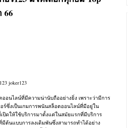
า 66
123 joker123
ตออนไลน์ที่มีความน่านับถืออย่างยิ่ง เพราะว่ามีการ
ร์ซึ่งเป็นเกมการพนันสล็อตออนไลน์ที่มีอยู่ใน
ิดให้ใช้บริการมาตั้งแต่ในสมัยแรกที่มีบริการ
ี่มีต้นแบบการลงเดิมพันซึ่งสามารถทำได้อย่าง