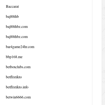
Baccarat
baj88thb
baj88thbz.com
baj88thbz.com
bar4game24hr.com
bbp168.me
betboxclubs.com
betflixtikto
betflixtikto.info
betwin6666.com