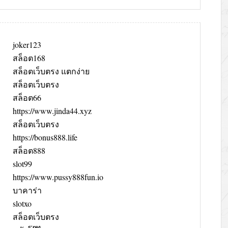
joker123
สล็อต168
สล็อตเว็บตรง แตกง่าย
สล็อตเว็บตรง
สล็อต66
https://www.jinda44.xyz
สล็อตเว็บตรง
https://bonus888.life
สล็อต888
slot99
https://www.pussy888fun.io
บาคาร่า
slotxo
สล็อตเว็บตรง