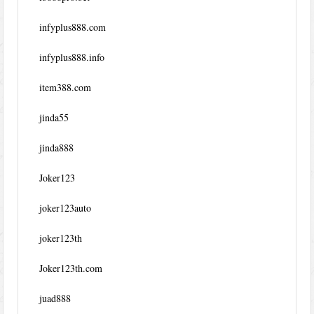
infyplus888.com
infyplus888.info
item388.com
jinda55
jinda888
Joker123
joker123auto
joker123th
Joker123th.com
juad888