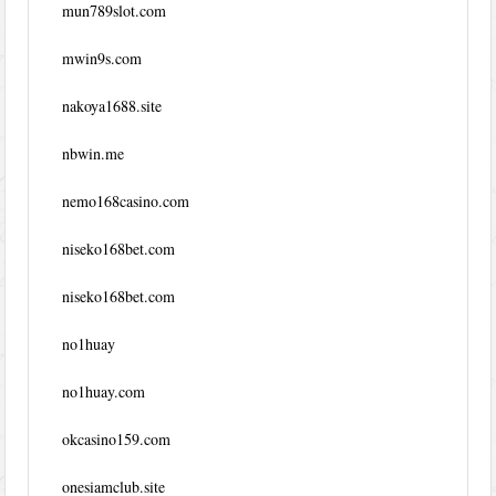
mun789slot.com
mwin9s.com
nakoya1688.site
nbwin.me
nemo168casino.com
niseko168bet.com
niseko168bet.com
no1huay
no1huay.com
okcasino159.com
onesiamclub.site