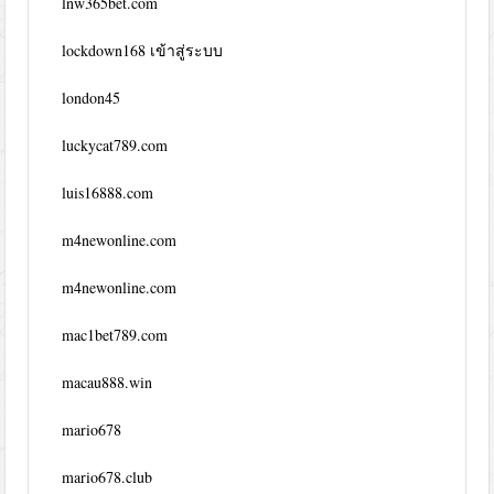
lnw365bet.com
lockdown168 เข้าสู่ระบบ
london45
luckycat789.com
luis16888.com
m4newonline.com
m4newonline.com
mac1bet789.com
macau888.win
mario678
mario678.club