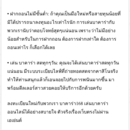
• ฝากถอนไม่มีขั้นต่ำ: ถ้าคุณเป็นมือใหม่หรือสายทุนน้อยที่
มิได้ปรารถนาลงทุนอะไรเท่าไรนัก การเล่นบาคาร่ากับ
พวกเรานับว่าตอบโจทย์สุดๆแน่นอน เพราะว่าไม่มีอย่าง
น้อยสำหรับในการฝากถอน ต้องการฝากเท่าใด ต้องการ
ถอนเท่าไร ก็เลือกได้เลย
• เล่น บาคาร่า สดทุกๆวัน: คุณจะได้เล่นบาคาร่าสดทุกวัน
แน่นอน มีระบบระเบียบไลฟ์ที่ถ่ายทอดสดจากคาสิโนจริง
ทำให้ท่านสนุกแล้วก็เอนจอยไปกับการพนันมากขึ้น มา
พร้อมดีลเลอร์สาวสวยคอยให้บริการอีกด้วยครับ
ลงทะเบียนใหม่กับพวกเรา บาคาร่า168 เล่นบาคาร่า
ออนไลน์ได้อย่างสบายใจ ตัวจริงเรื่องเว็บตรงไม่ผ่าน
เอเย่นต์