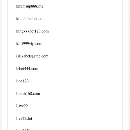
khumsup888.me
kimchibetbet.com
kingxxxbet123.com
kitti999vip.com
lalikabetsgame.com
lcbet444.com
lion123
lionth168.com
Live22
live22slot