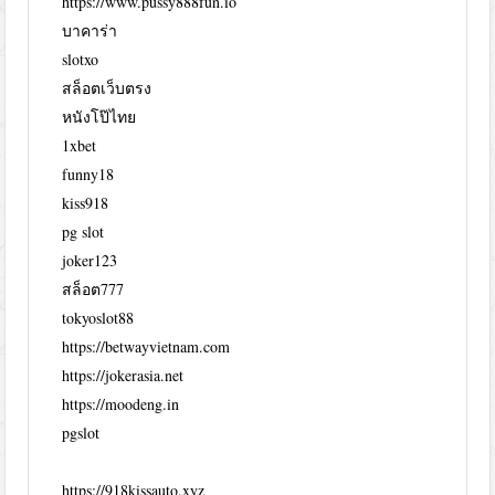
https://www.pussy888fun.io
บาคาร่า
slotxo
สล็อตเว็บตรง
หนังโป๊ไทย
1xbet
funny18
kiss918
pg slot
joker123
สล็อต777
tokyoslot88
https://betwayvietnam.com
https://jokerasia.net
https://moodeng.in
pgslot
https://918kissauto.xyz