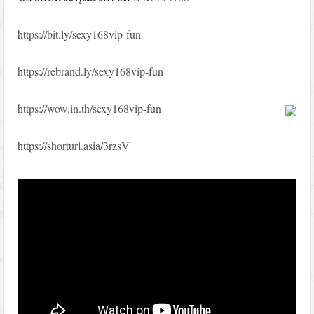
https://bit.ly/sexy168vip-fun
https://rebrand.ly/sexy168vip-fun
https://wow.in.th/sexy168vip-fun
https://shorturl.asia/3rzsV