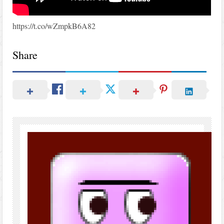
https://t.co/wZmpkB6A82
Share