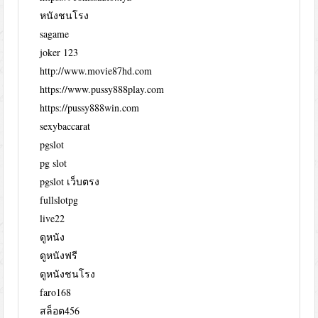
หนังชนโรง
sagame
joker 123
http://www.movie87hd.com
https://www.pussy888play.com
https://pussy888win.com
sexybaccarat
pgslot
pg slot
pgslot เว็บตรง
fullslotpg
live22
ดูหนัง
ดูหนังฟรี
ดูหนังชนโรง
faro168
สล็อต456