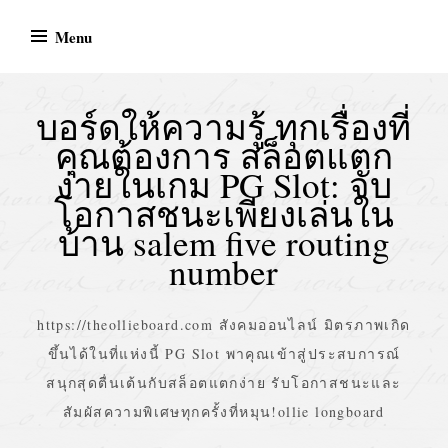
Skip
Menu
to
content
บอร์ดให้ความรู้ ทุกเรื่องที่
คุณต้องการ สล็อตแตก
ง่ายในเกม PG Slot: จับ
โอกาสชนะเพียงเล่นใน
บ้าน salem five routing
number
https://theollieboard.com สังคมออนไลน์ มิตรภาพเกิด
ขึ้นได้ในที่แห่งนี้ PG Slot พาคุณเข้าสู่ประสบการณ์
สนุกสุดตื่นเต้นกับสล็อตแตกง่าย รับโอกาสชนะและ
สัมผัสความพิเศษทุกครั้งที่หมุน!ollie longboard