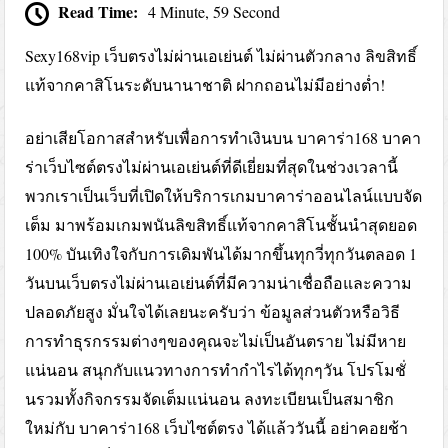
Read Time:
4 Minute, 59 Second
Sexy168vip เว็บตรงไม่ผ่านเอเย่นต์ ไม่ผ่านตัวกลาง ลิขสิทธิ์
แท้จากคาสิโนระดับนานาชาติ ฝากถอนไม่มีอย่างต่ำ!
อย่าเสียโอกาสสำหรับเพื่อการทำเงินบน บาคาร่า168 บาคา
ร่าเว็บไซต์ตรงไม่ผ่านเอเย่นต์ที่ดีเยี่ยมที่สุดในช่วงเวลานี้
พวกเราเป็นเว็บที่เปิดให้บริการเกมบาคาร่าออนไลน์แบบจัด
เต็ม มาพร้อมเกมพนันลิขสิทธิ์แท้จากคาสิโนชั้นนำสุดยอด
100% บันเทิงใจกับการเดิมพันได้มากขึ้นทุกวี่ทุกวันตลอด 1
วันบนเว็บตรงไม่ผ่านเอเย่นต์ที่มีความน่าเชื่อถือและความ
ปลอดภัยสูง มั่นใจได้เลยนะครับว่า ข้อมูลส่วนตัวหรือวิธี
การทำธุรกรรมต่างๆของคุณจะไม่เป็นอันตราย ไม่มีหาย
แน่นอน สนุกกับแนวทางการทำกำไรได้ทุกๆวัน โปรโมชั่
นรวมทั้งกิจกรรมจัดเต็มแน่นอน ลงทะเบียนเป็นสมาชิก
ใหม่กับ บาคาร่า168 เว็บไซต์ตรง ได้แล้ววันนี้ อย่าคอยช้า