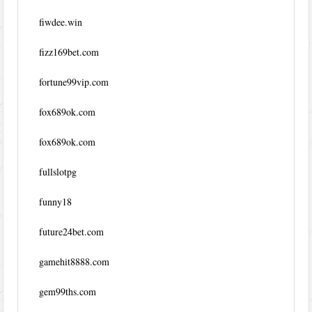
fiwdee.win
fizz169bet.com
fortune99vip.com
fox689ok.com
fox689ok.com
fullslotpg
funny18
future24bet.com
gamehit8888.com
gem99ths.com