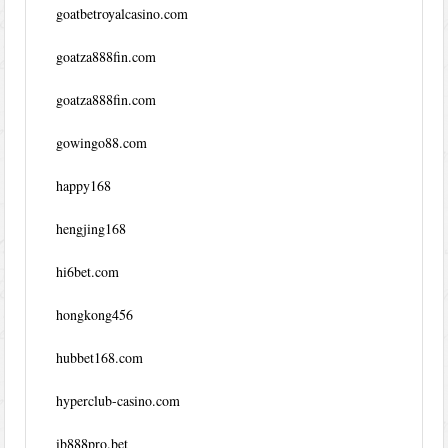
goatbetroyalcasino.com
goatza888fin.com
goatza888fin.com
gowingo88.com
happy168
hengjing168
hi6bet.com
hongkong456
hubbet168.com
hyperclub-casino.com
ib888pro.bet