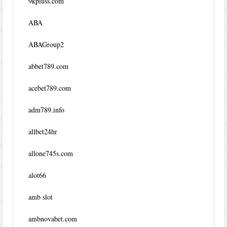
9kpluss.com
ABA
ABAGroup2
abbet789.com
acebet789.com
adm789.info
allbet24hr
allone745s.com
alot66
amb slot
ambnovabet.com