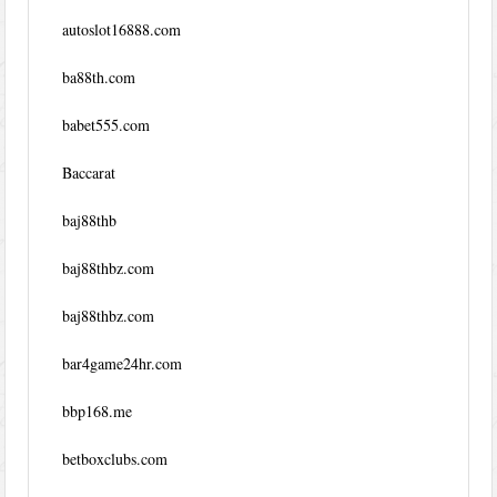
autoslot16888.com
ba88th.com
babet555.com
Baccarat
baj88thb
baj88thbz.com
baj88thbz.com
bar4game24hr.com
bbp168.me
betboxclubs.com