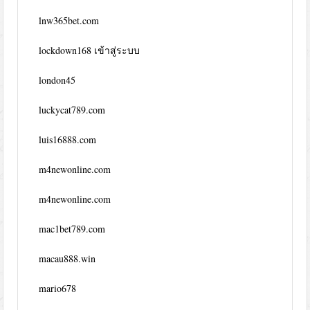
lnw365bet.com
lockdown168 เข้าสู่ระบบ
london45
luckycat789.com
luis16888.com
m4newonline.com
m4newonline.com
mac1bet789.com
macau888.win
mario678