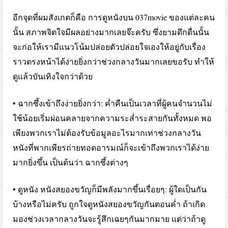
อีกจุดที่ผมสังเกตก็คือ การดูหนังบน 037movie ของแต่ละคน
นั้น สภาพจิตใจมีผลอย่างมากเลยจ๊ะครับ ซึ่งยามดึกดื่นนั้น
จะก่อให้เรามีแนวโน้มปล่อยตัวปล่อยใจเองให้อยู่กับเรื่อง
ราวตรงหน้าได้ง่ายยิ่งกว่าช่วงกลางวันมากเลยขอรับ ทำให้
ดูแล้วบันเทิงใจกว่าด้วย
• ฉากซึ้งเข้าถึงง่ายยิ่งกว่า: ค่ำคืนเป็นเวลาที่ผู้คนจำนวนไม่
ใช้น้อยเริ่มผ่อนคลายจากความระส่ำระสายกันทั้งหมด พอ
เพียงพวกเราไม่ต้องรับข้อมูลอะไรมากเท่าช่วงกลางวัน
หนังที่พากเพียรถ่ายทอดอารมณ์ก็จะเข้าถึงพวกเราได้ง่าย
มากยิ่งขึ้น เป็นต้นว่า ฉากซึ้งต่างๆ
• ดูหนัง หนังสยองขวัญก็มีพลังมากขึ้นเรื่อยๆ: ผู้ใดเป็นกัน
บ้างหรือไม่ครับ ถูกใจดูหนังสยองขวัญกันตอนค่ำ ถ้าเกิด
มองช่วงเวลากลางวันจะรู้สึกเฉยๆกันมากมาย แต่ว่าถ้าดู