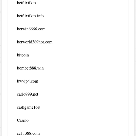
betflixtikto
betflixtikto.info
betwin6666.com
betworld369hot.com
bitcoin
bombet888.win
bwvip4.com
carlo999.net
cashgame168
Casino
cc11388.com