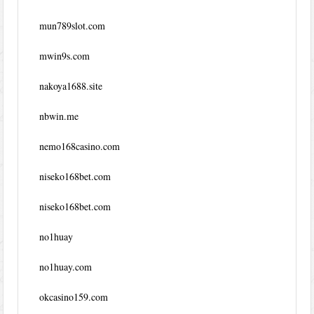
mun789slot.com
mwin9s.com
nakoya1688.site
nbwin.me
nemo168casino.com
niseko168bet.com
niseko168bet.com
no1huay
no1huay.com
okcasino159.com