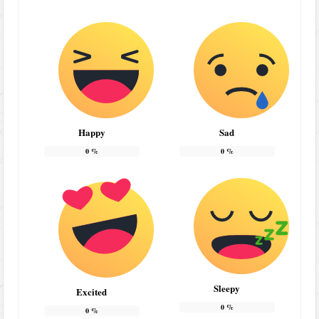
Happy
Sad
0
%
0
%
Sleepy
Excited
0
%
0
%