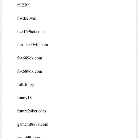
ff123th
fiwdee.win
fizz169bet.com
fortune99vip.com
fox689ok.com
fox689ok.com
fullslotpg
funny18
future24bet.com
gamehit8888.com
gem99ths.com