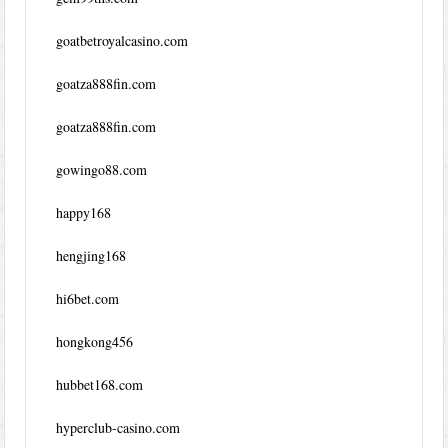
goatbetroyalcasino.com
goatza888fin.com
goatza888fin.com
gowingo88.com
happy168
hengjing168
hi6bet.com
hongkong456
hubbet168.com
hyperclub-casino.com