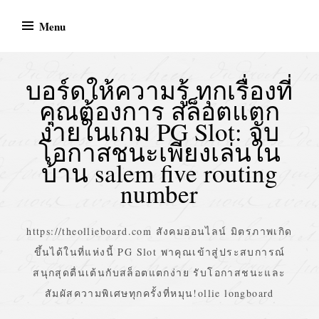
Skip
Menu
to
content
บอร์ดให้ความรู้ ทุกเรื่องที่
คุณต้องการ สล็อตแตก
ง่ายในเกม PG Slot: จับ
โอกาสชนะเพียงเล่นใน
บ้าน salem five routing
number
https://theollieboard.com สังคมออนไลน์ มิตรภาพเกิด
ขึ้นได้ในที่แห่งนี้ PG Slot พาคุณเข้าสู่ประสบการณ์
สนุกสุดตื่นเต้นกับสล็อตแตกง่าย รับโอกาสชนะและ
สัมผัสความพิเศษทุกครั้งที่หมุน!ollie longboard