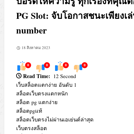
บอร์ดให้ความรู้ ทุกเรื่องที่ค
PG Slot: จับโอกาสชนะเพียงเล่
number
18 สิงหาคม 2023
0
0
0
0
Read Time:
12 Second
เว็บสล็อตแตกง่าย อันดับ 1
สล็อตเว็บตรงแตกหนัก
สล็อต pg แตกง่าย
สล็อตpgแท้
สล็อตเว็บตรงไม่ผ่านเอเย่นต์ล่าสุด
เว็บตรงสล็อต