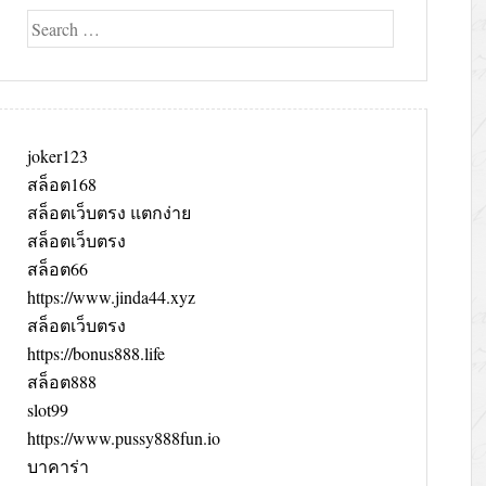
Search
joker123
สล็อต168
สล็อตเว็บตรง แตกง่าย
สล็อตเว็บตรง
สล็อต66
https://www.jinda44.xyz
สล็อตเว็บตรง
https://bonus888.life
สล็อต888
slot99
https://www.pussy888fun.io
บาคาร่า