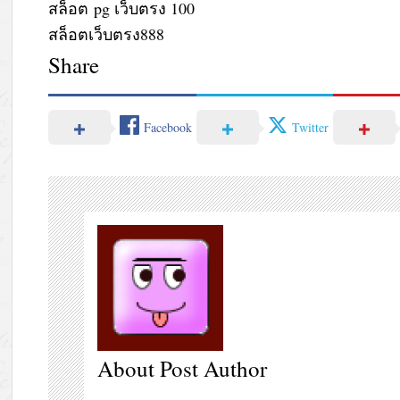
สล็อต pg เว็บตรง 100
สล็อตเว็บตรง888
Share
Facebook
Twitter
About Post Author