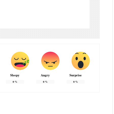
Sleepy
Angry
Surprise
0
%
0
%
0
%