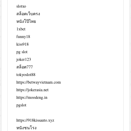
slotxo
สล็อตเว็บตรง
หนังโป๊ไทย
1xbet
funny18
kiss918
pg slot
joker123
สล็อต777
tokyoslot88
https://betwayvietnam.com
https://jokerasia.net
https://moodeng.in
pgslot
https://918kissauto.xyz
หนังชนโรง