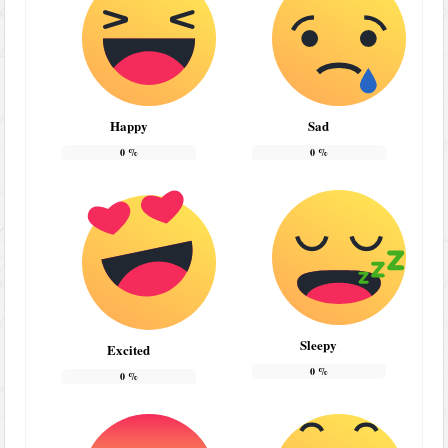
Happy
Sad
0
%
0
%
Sleepy
Excited
0
%
0
%