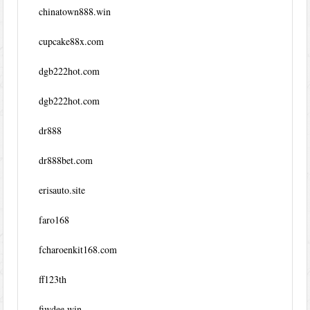
chinatown888.win
cupcake88x.com
dgb222hot.com
dgb222hot.com
dr888
dr888bet.com
erisauto.site
faro168
fcharoenkit168.com
ff123th
fiwdee.win