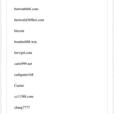
betwin6666.com
betworld369hot.com
bitcoin
bombet888.win
bwvip4.com
carlo999.net
cashgame168
Casino
cc11388.com
chang7777