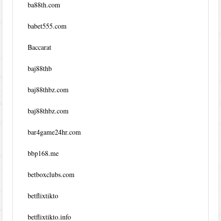
ba88th.com
babet555.com
Baccarat
baj88thb
baj88thbz.com
baj88thbz.com
bar4game24hr.com
bbp168.me
betboxclubs.com
betflixtikto
betflixtikto.info