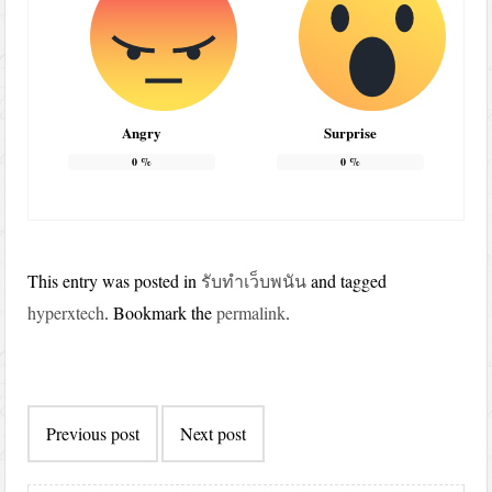
Angry
Surprise
0
%
0
%
This entry was posted in
รับทำเว็บพนัน
and tagged
hyperxtech
. Bookmark the
permalink
.
Post
Previous post
Next post
navigation