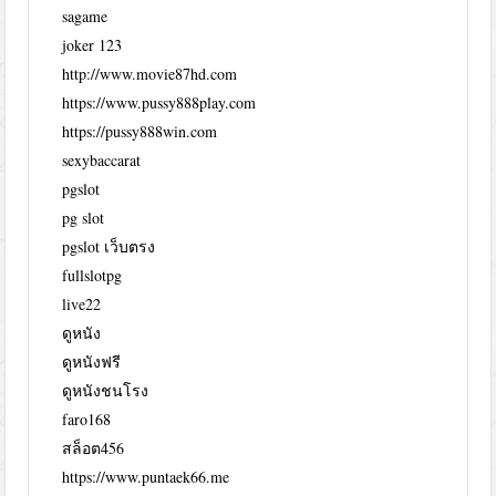
sagame
joker 123
http://www.movie87hd.com
https://www.pussy888play.com
https://pussy888win.com
sexybaccarat
pgslot
pg slot
pgslot เว็บตรง
fullslotpg
live22
ดูหนัง
ดูหนังฟรี
ดูหนังชนโรง
faro168
สล็อต456
https://www.puntaek66.me