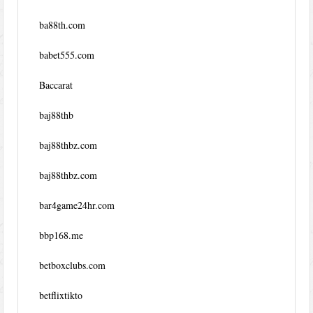
ba88th.com
babet555.com
Baccarat
baj88thb
baj88thbz.com
baj88thbz.com
bar4game24hr.com
bbp168.me
betboxclubs.com
betflixtikto