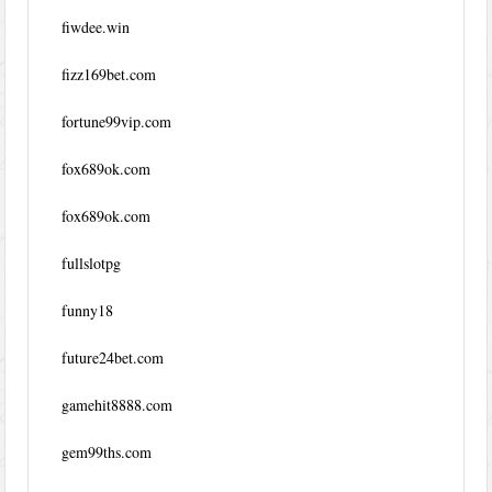
fiwdee.win
fizz169bet.com
fortune99vip.com
fox689ok.com
fox689ok.com
fullslotpg
funny18
future24bet.com
gamehit8888.com
gem99ths.com