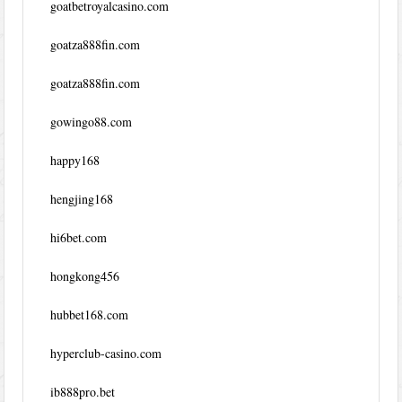
goatbetroyalcasino.com
goatza888fin.com
goatza888fin.com
gowingo88.com
happy168
hengjing168
hi6bet.com
hongkong456
hubbet168.com
hyperclub-casino.com
ib888pro.bet