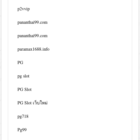
p2vvip
pananthai99.com
pananthai99.com
paramax1688.info
PG
pg slot
PG Slot
PG Slot เว็บใหม่
pg718
Pg99