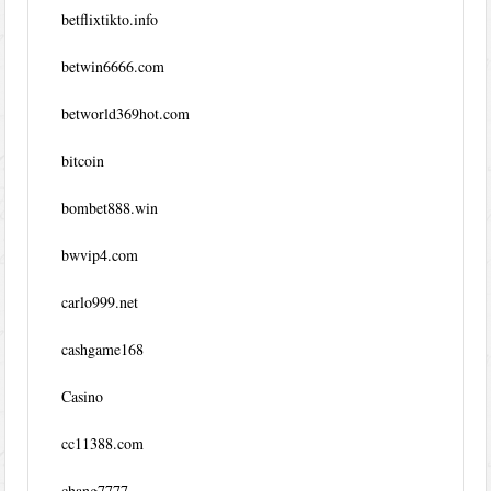
betflixtikto.info
betwin6666.com
betworld369hot.com
bitcoin
bombet888.win
bwvip4.com
carlo999.net
cashgame168
Casino
cc11388.com
chang7777