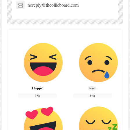
noreply@theollieboard.com
Happy
Sad
0
%
0
%