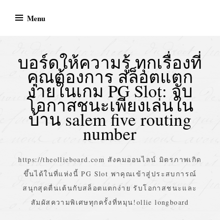
Skip
Menu
to
content
บอร์ดให้ความรู้ ทุกเรื่องที่
คุณต้องการ สล็อตแตก
ง่ายในเกม PG Slot: จับ
โอกาสชนะเพียงเล่นใน
บ้าน salem five routing
number
https://theollieboard.com สังคมออนไลน์ มิตรภาพเกิด
ขึ้นได้ในที่แห่งนี้ PG Slot พาคุณเข้าสู่ประสบการณ์
สนุกสุดตื่นเต้นกับสล็อตแตกง่าย รับโอกาสชนะและ
สัมผัสความพิเศษทุกครั้งที่หมุน!ollie longboard