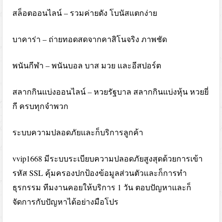
สล็อตออนไลน์ – รวมค่ายดัง โบนัสแตกง่าย
บาคาร่า – ถ่ายทอดสดจากคาสิโนจริง ภาพชัด
พนันกีฬา – พนันบอล บาส มวย และอีสปอร์ต
สลากกินแบ่งออนไลน์ – หวยรัฐบาล สลากกินแบ่งหุ้น หวยยี่
กี ครบทุกจำพวก
ระบบความปลอดภัยและก็บริการลูกค้า
vvip1668 มีระบบระเบียบความปลอดภัยสูงสุดด้วยการเข้า
รหัส SSL คุ้มครองปกป้องข้อมูลส่วนตัวและก็การทำ
ธุรกรรม ทีมงานคอยให้บริการ 1 วัน ตอบปัญหาและก็
จัดการกับปัญหาได้อย่างมือโปร