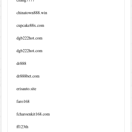
chinatown888.win
cupcake88x.com
dgb222hot.com
dgb222hot.com
dr888
dr888bet.com
erisauto.site
faro168
fcharoenkit168.com
ff123th