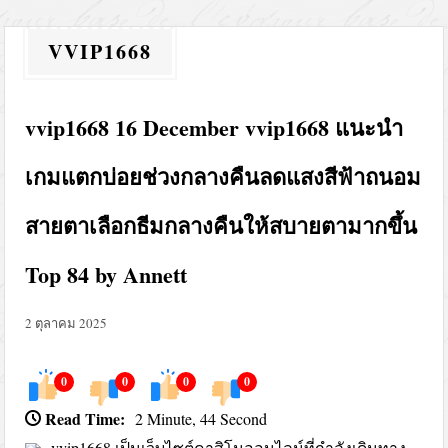
VVIP1668
vvip1668 16 December vvip1668 แนะนำ
เกมแตกบ่อยช่วงกลางคืนลดแสงสีฟ้าถนอม
สายตาเลือกธีมกลางคืนให้สบายตามากขึ้น
Top 84 by Annett
2 ตุลาคม 2025
0
0
0
0
Read Time:
2 Minute, 44 Second
vvip1668 เป็นเว็บไซต์คาสิโนออนไลน์ที่กำลังเดินทาง