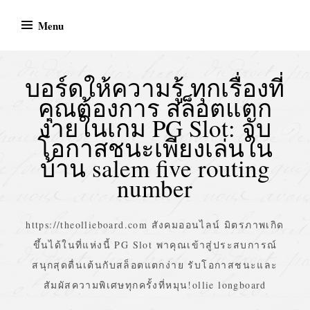
Skip
Menu
to
content
บอร์ดให้ความรู้ ทุกเรื่องที่
คุณต้องการ สล็อตแตก
ง่ายในเกม PG Slot: จับ
โอกาสชนะเพียงเล่นใน
บ้าน salem five routing
number
https://theollieboard.com สังคมออนไลน์ มิตรภาพเกิด
ขึ้นได้ในที่แห่งนี้ PG Slot พาคุณเข้าสู่ประสบการณ์
สนุกสุดตื่นเต้นกับสล็อตแตกง่าย รับโอกาสชนะและ
สัมผัสความพิเศษทุกครั้งที่หมุน!ollie longboard