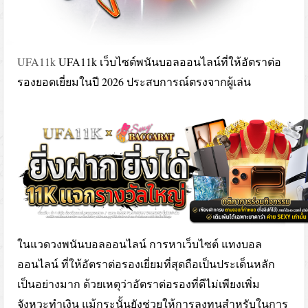
UFA11k
UFA11k เว็บไซต์พนันบอลออนไลน์ที่ให้อัตราต่อ
รองยอดเยี่ยมในปี 2026 ประสบการณ์ตรงจากผู้เล่น
ในแวดวงพนันบอลออนไลน์ การหาเว็บไซต์ แทงบอล
ออนไลน์ ที่ให้อัตราต่อรองเยี่ยมที่สุดถือเป็นประเด็นหลัก
เป็นอย่างมาก ด้วยเหตุว่าอัตราต่อรองที่ดีไม่เพียงเพิ่ม
จังหวะทำเงิน แม้กระนั้นยังช่วยให้การลงทุนสำหรับในการ