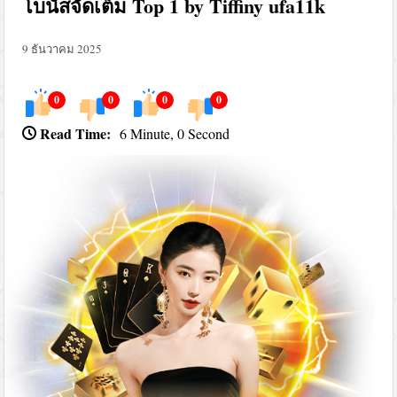
โบนัสจัดเต็ม Top 1 by Tiffiny ufa11k
9 ธันวาคม 2025
0
0
0
0
Read Time:
6 Minute, 0 Second