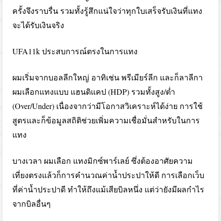
ครั้งจึงราบรื่น รวมทั้งรู้สึกแน่ใจว่าทุกใบเสร็จรับเงินที่แทง
จะได้รับเงินจริง
UFA11k ประสบการณ์ตรงในการแทง
ผมเริ่มจากบอลลีกใหญ่ อาทิเช่น พรีเมียร์ลีก และก็ลาลีกา
ผมเลือกแทงแบบ แฮนดิแคป (HDP) รวมทั้งสูง/ต่ำ
(Over/Under) เนื่องจากว่ามีโอกาสวิเคราะห์ได้ง่าย การใช้
สูตรและก็ข้อมูลสถิติช่วยเพิ่มความเชื่อมั่นสำหรับในการ
แทง
บางเวลา ผมเลือก แทงมิกซ์พาร์เลย์ ซึ่งต้องอาศัยความ
เที่ยงตรงแล้วก็การคำนวณค่าน้ำประปาให้ดี การเลือกเว็บ
ที่ค่าน้ำประปาดี ทำให้ถึงแม้เสียบิลหนึ่ง แต่ว่ายังมีผลกำไร
จากบิลอื่นๆ