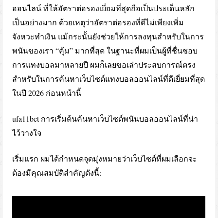
ออนไลน์ ที่ให้อัตราต่อรองเยี่ยมที่สุดถือเป็นประเด็นหลัก
เป็นอย่างมาก ด้วยเหตุว่าอัตราต่อรองที่ดีไม่เพียงเพิ่ม
จังหวะทำเงิน แม้กระนั้นยังช่วยให้การลงทุนสำหรับในการ
พนันของเรา “คุ้ม” มากที่สุด ในฐานะที่ผมเป็นผู้ที่ชื่นชอบ
การแทงบอลมาหลายปี ผมก็เลยขอเล่าประสบการณ์ตรง
สำหรับในการค้นหาเว็บไซต์แทงบอลออนไลน์ที่ดีเยี่ยมที่สุด
ในปี 2026 ก่อนหน้านี้
ufa11bet การเริ่มต้นค้นหาเว็บไซต์พนันบอลออนไลน์ที่น่า
ไว้วางใจ
เริ่มแรก ผมได้กำหนดจุดมุ่งหมายว่าเว็บไซต์ที่ผมเลือกจะ
ต้องมีคุณสมบัติสำคัญดังนี้: