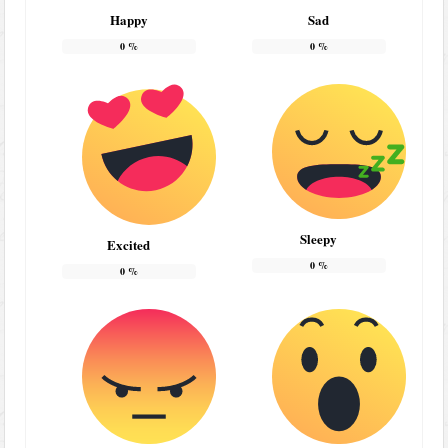
Happy
Sad
0
%
0
%
Sleepy
Excited
0
%
0
%