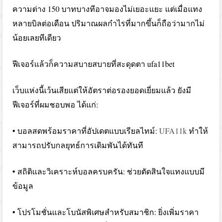
ความต่าง 150 บาทบางทีอาจมองไม่เยอะแยะ แต่เมื่อแทง
หลายบิลต่อเดือน ปริมาณผลกำไรที่มากขึ้นก็ถือว่ามากไม่
น้อยเลยทีเดียว
ฟีเจอร์แล้วก็ความสบายสบายที่สะดุดตา ufa11bet
เว็บแห่งนี้เว้นเสียแต่ให้อัตราต่อรองยอดเยี่ยมแล้ว ยังมี
ฟีเจอร์ที่ผมชอบพอ ได้แก่:
• บอลสดพร้อมราคาที่อัปเดตแบบเรียลไทม์:
UFA11k
ทำให้
สามารถปรับกลยุทธ์การเดิมพันได้ทันที
• สถิติและวิเคราะห์บอลครบครัน: ช่วยตัดสินใจแทงแบบมี
ข้อมูล
• โปรโมชั่นและโบนัสพิเศษสำหรับสมาชิก: ยิ่งเพิ่มราคา