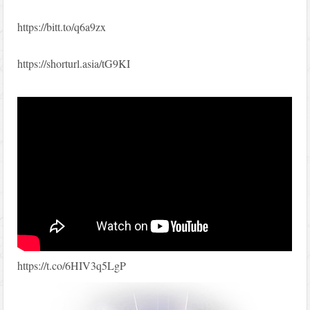
https://bitt.to/q6a9zx
https://shorturl.asia/tG9KI
https://t.co/6HIV3q5LgP