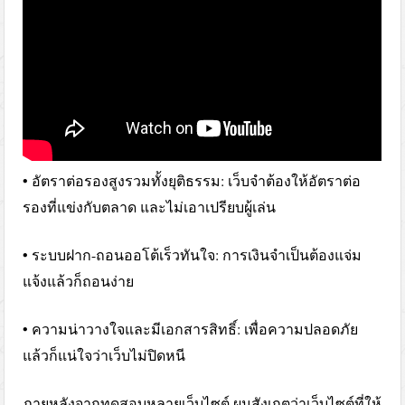
• อัตราต่อรองสูงรวมทั้งยุติธรรม: เว็บจำต้องให้อัตราต่อ
รองที่แข่งกับตลาด และไม่เอาเปรียบผู้เล่น
• ระบบฝาก-ถอนออโต้เร็วทันใจ: การเงินจำเป็นต้องแจ่ม
แจ้งแล้วก็ถอนง่าย
• ความน่าวางใจและมีเอกสารสิทธิ์: เพื่อความปลอดภัย
แล้วก็แน่ใจว่าเว็บไม่ปิดหนี
ภายหลังจากทดสอบหลายเว็บไซต์ ผมสังเกตว่าเว็บไซต์ที่ให้