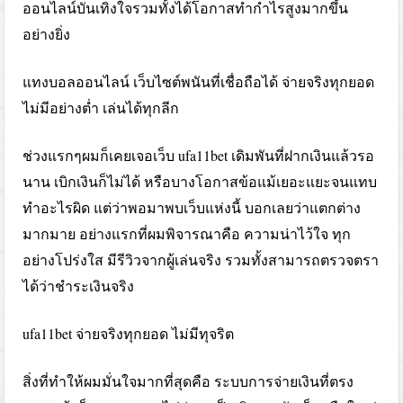
ออนไลน์บันเทิงใจรวมทั้งได้โอกาสทำกำไรสูงมากขึ้น
อย่างยิ่ง
แทงบอลออนไลน์ เว็บไซต์พนันที่เชื่อถือได้ จ่ายจริงทุกยอด
ไม่มีอย่างต่ำ เล่นได้ทุกลีก
ช่วงแรกๆผมก็เคยเจอเว็บ ufa11bet เดิมพันที่ฝากเงินแล้วรอ
นาน เบิกเงินก็ไม่ได้ หรือบางโอกาสข้อแม้เยอะแยะจนแทบ
ทำอะไรผิด แต่ว่าพอมาพบเว็บแห่งนี้ บอกเลยว่าแตกต่าง
มากมาย อย่างแรกที่ผมพิจารณาคือ ความน่าไว้ใจ ทุก
อย่างโปร่งใส มีรีวิวจากผู้เล่นจริง รวมทั้งสามารถตรวจตรา
ได้ว่าชำระเงินจริง
ufa11bet จ่ายจริงทุกยอด ไม่มีทุจริต
สิ่งที่ทำให้ผมมั่นใจมากที่สุดคือ ระบบการจ่ายเงินที่ตรง