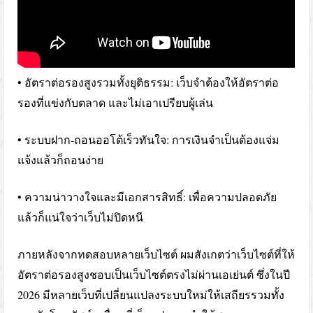
• อัตราต่อรองสูงรวมทั้งยุติธรรม: เว็บจำต้องให้อัตราต่อ
รองที่แข่งกับตลาด และไม่เอาเปรียบผู้เล่น
• ระบบฝาก-ถอนออโต้เร็วทันใจ: การเงินจำเป็นต้องแจ่ม
แจ้งแล้วก็ถอนง่าย
• ความน่าวางใจและมีเอกสารสิทธิ์: เพื่อความปลอดภัย
แล้วก็แน่ใจว่าเว็บไม่ปิดหนี
ภายหลังจากทดสอบหลายเว็บไซต์ ผมสังเกตว่าเว็บไซต์ที่ให้
อัตราต่อรองสูงชอบเป็นเว็บไซต์ตรงไม่ผ่านเอเย่นต์ ซึ่งในปี
2026 มีหลายเว็บที่เปลี่ยนแปลงระบบใหม่ให้เสถียรรวมทั้ง