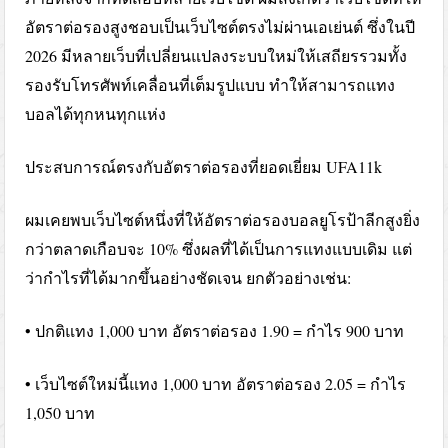
อัตราต่อรองสูงชอบเป็นเว็บไซต์ตรงไม่ผ่านเอเย่นต์ ซึ่งในปี
2026 มีหลายเว็บที่เปลี่ยนแปลงระบบใหม่ให้เสถียรรวมทั้ง
รองรับโทรศัพท์เคลื่อนที่เต็มรูปแบบ ทำให้สามารถแทง
บอลได้ทุกหนทุกแห่ง
ประสบการณ์ตรงกับอัตราต่อรองที่ยอดเยี่ยม UFA11k
ผมเคยพบเว็บไซต์หนึ่งที่ให้อัตราต่อรองบอลยูโรป้าลีกสูงยิ่ง
กว่าตลาดเกือบจะ 10% ซึ่งผลที่ได้เป็นการแทงแบบเดิม แต่
ว่ากำไรที่ได้มากขึ้นอย่างชัดเจน ยกตัวอย่างเช่น:
• ปกติแทง 1,000 บาท อัตราต่อรอง 1.90 = กำไร 900 บาท
• เว็บไซต์ใหม่นี้แทง 1,000 บาท อัตราต่อรอง 2.05 = กำไร
1,050 บาท