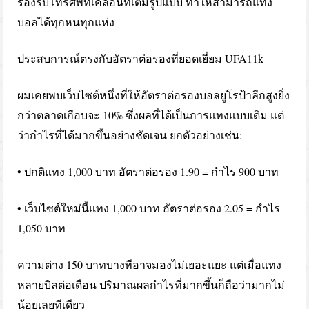
รองรับโทรศัพท์เคลื่อนที่เต็มรูปแบบ ทำให้สามารถแทง
บอลได้ทุกหนทุกแห่ง
ประสบการณ์ตรงกับอัตราต่อรองที่ยอดเยี่ยม UFA11k
ผมเคยพบเว็บไซต์หนึ่งที่ให้อัตราต่อรองบอลยูโรป้าลีกสูงยิ่ง
กว่าตลาดเกือบจะ 10% ซึ่งผลที่ได้เป็นการแทงแบบเดิม แต่
ว่ากำไรที่ได้มากขึ้นอย่างชัดเจน ยกตัวอย่างเช่น:
• ปกติแทง 1,000 บาท อัตราต่อรอง 1.90 = กำไร 900 บาท
• เว็บไซต์ใหม่นี้แทง 1,000 บาท อัตราต่อรอง 2.05 = กำไร
1,050 บาท
ความต่าง 150 บาทบางทีอาจมองไม่เยอะแยะ แต่เมื่อแทง
หลายบิลต่อเดือน ปริมาณผลกำไรที่มากขึ้นก็ถือว่ามากไม่
น้อยเลยทีเดียว