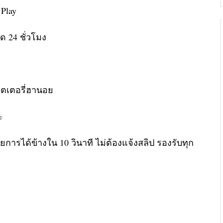
 Play
ด 24 ชั่วโมง
ตเตอรี่ฮานอย
%
ารได้ข้างใน 10 วินาที ไม่ต้องแจ้งสลิป รองรับทุก