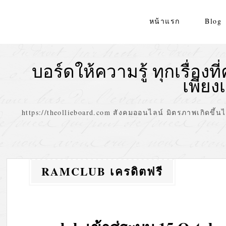
Skip
to
หน้าแรก
Blog
content
บอร์ดให้ความรู้ ทุกเรื่อ
เพียง
https://theollieboard.com สังคมออนไลน์ มิตรภาพเกิดขึ้นไ
RAMCLUB เครดิตฟรี