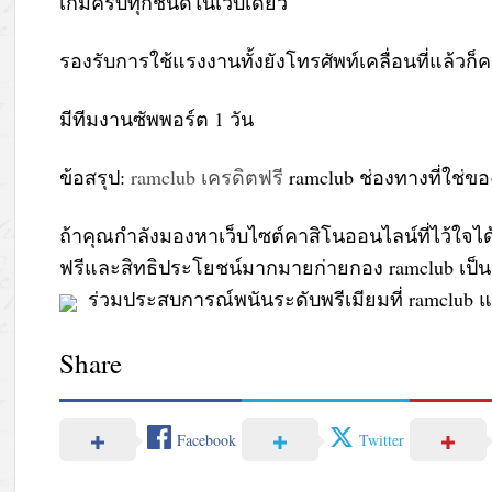
เกมครบทุกชนิดในเว็บเดียว
รองรับการใช้แรงงานทั้งยังโทรศัพท์เคลื่อนที่แล้วก็
มีทีมงานซัพพอร์ต 1 วัน
ข้อสรุป:
ramclub เครดิตฟรี
ramclub ช่องทางที่ใช่ข
ถ้าคุณกำลังมองหาเว็บไซต์คาสิโนออนไลน์ที่ไว้ใจได้
ฟรีและสิทธิประโยชน์มากมายก่ายกอง ramclub เป็นคำ
ร่วมประสบการณ์พนันระดับพรีเมียมที่ ramclub แ
Share
Facebook
Twitter