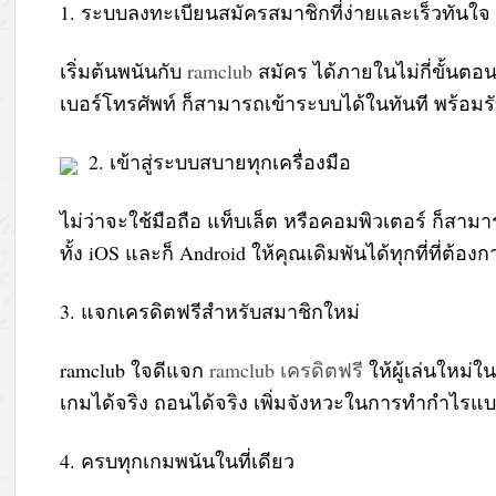
1. ระบบลงทะเบียนสมัครสมาชิกที่ง่ายและเร็วทันใจ
เริ่มต้นพนันกับ
ramclub
สมัคร ได้ภายในไม่กี่ขั้นตอ
เบอร์โทรศัพท์ ก็สามารถเข้าระบบได้ในทันที พร้อม
2. เข้าสู่ระบบสบายทุกเครื่องมือ
ไม่ว่าจะใช้มือถือ แท็บเล็ต หรือคอมพิวเตอร์ ก็สาม
ทั้ง iOS และก็ Android ให้คุณเดิมพันได้ทุกที่ที่ต้องก
3. แจกเครดิตฟรีสำหรับสมาชิกใหม่
ramclub ใจดีแจก
ramclub เครดิตฟรี
ให้ผู้เล่นใหม่ใ
เกมได้จริง ถอนได้จริง เพิ่มจังหวะในการทำกำไรแบ
4. ครบทุกเกมพนันในที่เดียว