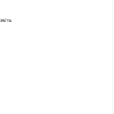
ัสผ่าน