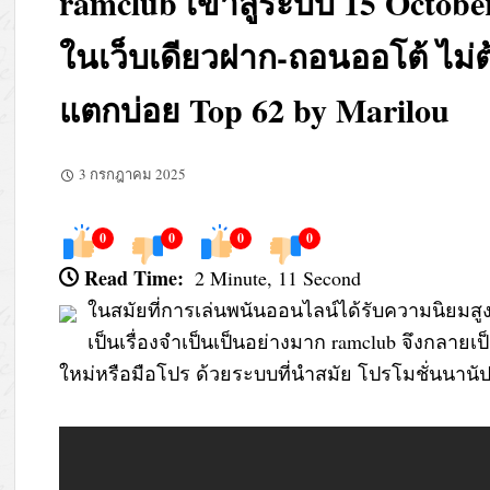
ramclub เข้าสู่ระบบ 15 Octob
ในเว็บเดียวฝาก-ถอนออโต้ ไม่
แตกบ่อย Top 62 by Marilou
3 กรกฎาคม 2025
0
0
0
0
Read Time:
2 Minute, 11 Second
ในสมัยที่การเล่นพนันออนไลน์ได้รับความนิยมสูง 
เป็นเรื่องจำเป็นเป็นอย่างมาก ramclub จึงกลายเป
ใหม่หรือมือโปร ด้วยระบบที่นำสมัย โปรโมชั่นนานัป