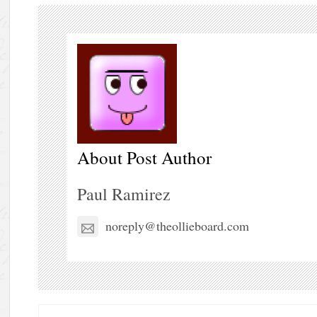
About Post Author
Paul Ramirez
noreply@theollieboard.com