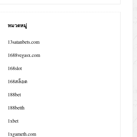
หมวดหมู่
13satanbets.com
1688vegasx.com
168slot
168สล็อต
188bet
188betth
1xbet
1xgameth.com