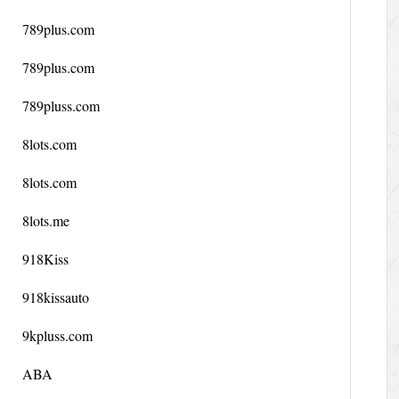
789plus.com
789plus.com
789pluss.com
8lots.com
8lots.com
8lots.me
918Kiss
918kissauto
9kpluss.com
ABA