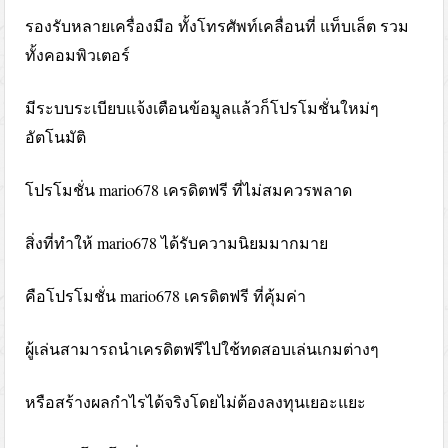
รองรับหลายเครื่องมือ ทั้งโทรศัพท์เคลื่อนที่ แท็บเล็ต รวม
ทั้งคอมพิวเตอร์
มีระบบระเบียบแจ้งเตือนข้อมูลแล้วก็โปรโมชั่นใหม่ๆ
อัตโนมัติ
โปรโมชั่น mario678 เครดิตฟรี ที่ไม่สมควรพลาด
สิ่งที่ทำให้ mario678 ได้รับความนิยมมากมาย
คือโปรโมชั่น mario678 เครดิตฟรี ที่คุ้มค่า
ผู้เล่นสามารถนำเครดิตฟรีไปใช้ทดสอบเล่นเกมต่างๆ
หรือสร้างผลกำไรได้จริงโดยไม่ต้องลงทุนเยอะแยะ