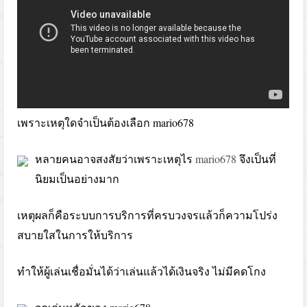
เพราะเหตุใดจำเป็นต้องเลือก mario678
หลายคนอาจสงสัยว่าเพราะเหตุไร
mario678
จึงเป็นที่
นิยมเป็นอย่างมาก
เหตุผลก็คือระบบการบริการที่ครบวงจรแล้วก็ความโปร่ง
สบายใสในการให้บริการ
ทำให้ผู้เล่นเชื่อมั่นได้ว่าเล่นแล้วได้เงินจริง ไม่มีคดโกง