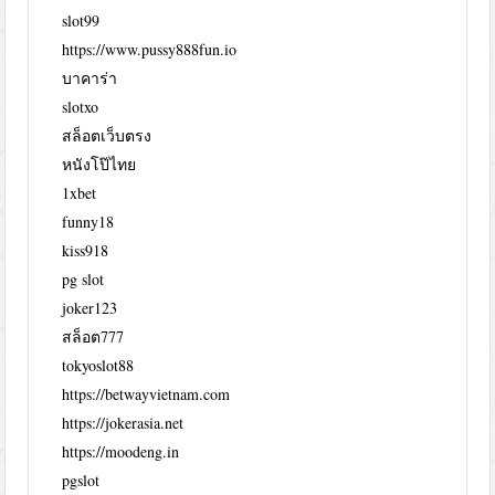
slot99
https://www.pussy888fun.io
บาคาร่า
slotxo
สล็อตเว็บตรง
หนังโป๊ไทย
1xbet
funny18
kiss918
pg slot
joker123
สล็อต777
tokyoslot88
https://betwayvietnam.com
https://jokerasia.net
https://moodeng.in
pgslot