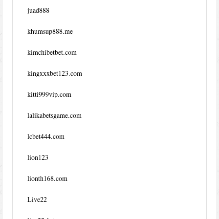
juad888
khumsup888.me
kimchibetbet.com
kingxxxbet123.com
kitti999vip.com
lalikabetsgame.com
lcbet444.com
lion123
lionth168.com
Live22