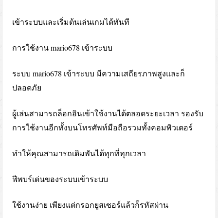
เข้าระบบและเริ่มต้นเล่นเกมได้ทันที
การใช้งาน mario678 เข้าระบบ
ระบบ mario678 เข้าระบบ มีความเสถียรภาพสูงและก็
ปลอดภัย
ผู้เล่นสามารถล็อกอินเข้าใช้งานได้ตลอดระยะเวลา รองรับ
การใช้งานอีกทั้งบนโทรศัพท์มือถือรวมทั้งคอมพิวเตอร์
ทำให้คุณสามารถเดิมพันได้ทุกที่ทุกเวลา
ฟีพบร์เด่นของระบบเข้าระบบ
ใช้งานง่าย เพียงแต่กรอกยูสเซอร์แล้วก็รหัสผ่าน