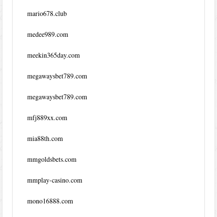
mario678.club
medee989.com
meekin365day.com
megawaysbet789.com
megawaysbet789.com
mfj889xx.com
mia88th.com
mmgoldsbets.com
mmplay-casino.com
mono16888.com