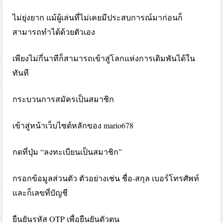
ไม่ยุ่งยาก แม้ผู้เล่นที่ไม่เคยมีประสบการณ์มาก่อนก็
สามารถทำได้ด้วยตัวเอง
เพียงไม่กี่นาทีก็สามารถเข้าสู่โลกแห่งการเดิมพันได้ใน
ทันที
กระบวนการสมัครเป็นสมาชิก
เข้าสู่หน้าเว็บไซต์หลักของ mario678
กดที่ปุ่ม “ลงทะเบียนเป็นสมาชิก”
กรอกข้อมูลส่วนตัว ตัวอย่างเช่น ชื่อ-สกุล เบอร์โทรศัพท์
และก็เลขที่บัญชี
ยืนยันรหัส OTP เพื่อยืนยันตัวตน