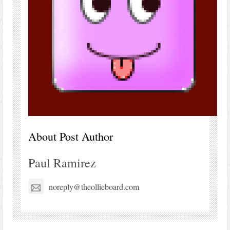
About Post Author
Paul Ramirez
noreply@theollieboard.com