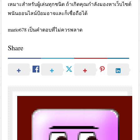
เหมาะสำหรับผู้เล่นทุกชนิด ถ้าเกิดคุณกำลังมองหาเว็บไซต์
พนันออนไลน์ป้อมอาจและก็เชื่อถือได้
mario678 เป็นคำตอบที่ไม่ควรพลาด
Share