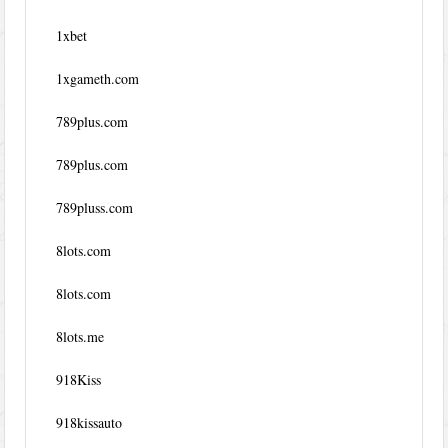
1xbet
1xgameth.com
789plus.com
789plus.com
789pluss.com
8lots.com
8lots.com
8lots.me
918Kiss
918kissauto