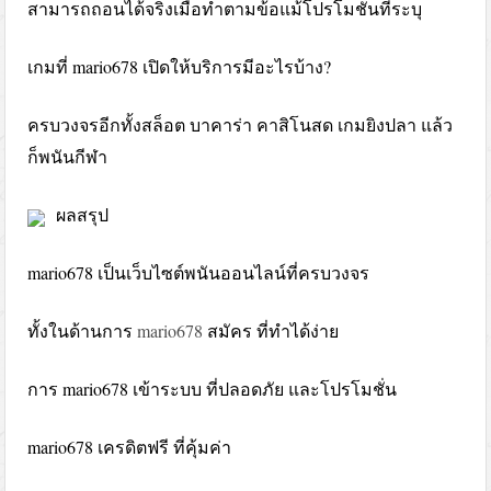
สามารถถอนได้จริงเมื่อทำตามข้อแม้โปรโมชั่นที่ระบุ
เกมที่ mario678 เปิดให้บริการมีอะไรบ้าง?
ครบวงจรอีกทั้งสล็อต บาคาร่า คาสิโนสด เกมยิงปลา แล้ว
ก็พนันกีฬา
ผลสรุป
mario678 เป็นเว็บไซต์พนันออนไลน์ที่ครบวงจร
ทั้งในด้านการ
mario678
สมัคร ที่ทำได้ง่าย
การ mario678 เข้าระบบ ที่ปลอดภัย และโปรโมชั่น
mario678 เครดิตฟรี ที่คุ้มค่า