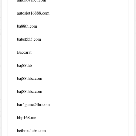
autoslot16888.com
ba88th.com
babet555.com
Baccarat
baj88thb
baj88thbz.com
baj88thbz.com
bar4game24hr.com
bbp168.me
betboxclubs.com