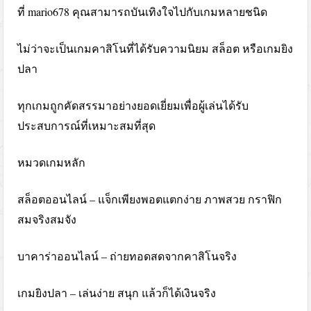
ที่ mario678 คุณสามารถบันเทิงใจไปกับเกมหลายชนิด
ไม่ว่าจะเป็นเกมคาสิโนที่ได้รับความนิยม สล็อต หรือเกมยิง
ปลา
ทุกเกมถูกคัดสรรมาอย่างยอดเยี่ยมเพื่อผู้เล่นได้รับ
ประสบการณ์ที่เหมาะสมที่สุด
หมวดเกมหลัก
สล็อตออนไลน์ – แจ็กเพียงพอตแตกง่าย ภาพสวย กราฟิก
สมจริงสมจัง
บาคาร่าออนไลน์ – ถ่ายทอดสดจากคาสิโนจริง
เกมยิงปลา – เล่นง่าย สนุก แล้วก็ได้เงินจริง