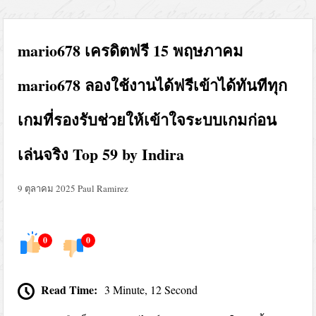
mario678 เครดิตฟรี 15 พฤษภาคม
mario678 ลองใช้งานได้ฟรีเข้าได้ทันทีทุก
เกมที่รองรับช่วยให้เข้าใจระบบเกมก่อน
เล่นจริง Top 59 by Indira
9 ตุลาคม 2025
Paul Ramirez
0
0
Read Time:
3 Minute, 12 Second