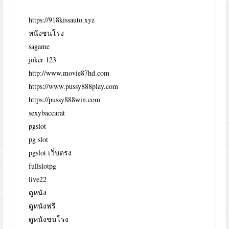
https://918kissauto.xyz
หนังชนโรง
sagame
joker 123
http://www.movie87hd.com
https://www.pussy888play.com
https://pussy888win.com
sexybaccarat
pgslot
pg slot
pgslot เว็บตรง
fullslotpg
live22
ดูหนัง
ดูหนังฟรี
ดูหนังชนโรง