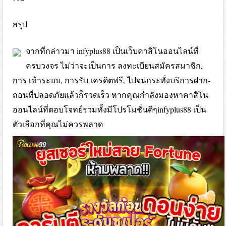
สรุป
จากที่กล่าวมา infyplus88 เป็นเว็บคาสิโนออนไลน์ที่
ครบวงจร ไม่ว่าจะเป็นการ ลงทะเบียนสมัครสมาชิก,
การ เข้าระบบ, การรับ เครดิตฟรี, ไปจนกระทั่งบริการฝาก-
ถอนที่ปลอดภัยแล้วก็รวดเร็ว หากคุณกำลังมองหาคาสิโน
ออนไลน์ที่ตอบโจทย์รวมทั้งมีโปรโมชั่นดีๆinfyplus88 เป็น
ตัวเลือกที่คุณไม่ควรพลาด