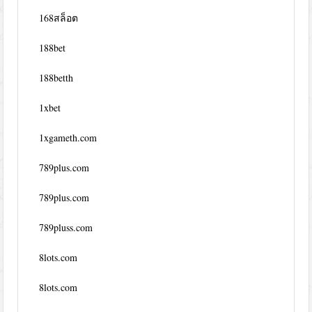
168สล็อต
188bet
188betth
1xbet
1xgameth.com
789plus.com
789plus.com
789pluss.com
8lots.com
8lots.com