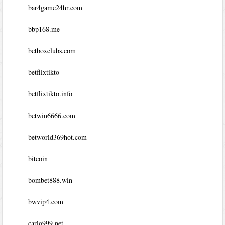
bar4game24hr.com
bbp168.me
betboxclubs.com
betflixtikto
betflixtikto.info
betwin6666.com
betworld369hot.com
bitcoin
bombet888.win
bwvip4.com
carlo999.net