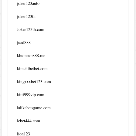
joker123auto
joker123th
Joker123th.com
juad888
khumsup888.me
kimchibetbet.com
kingxxxbet123.com
kitti999vip.com
lalikabetsgame.com
lcbet444.com
lion123