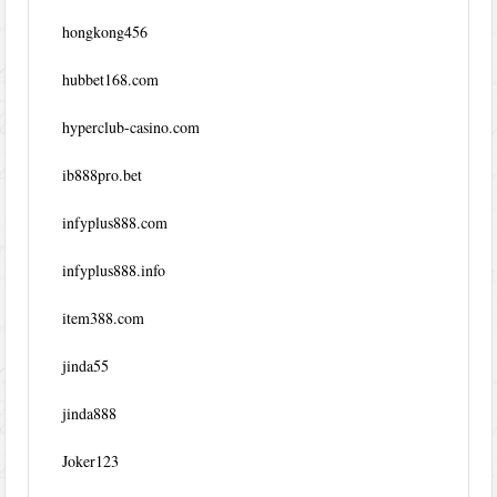
hongkong456
hubbet168.com
hyperclub-casino.com
ib888pro.bet
infyplus888.com
infyplus888.info
item388.com
jinda55
jinda888
Joker123