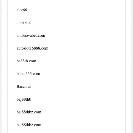
alot66
amb slot
ambnovabet.com
autoslot16888.com
ba88th.com
babet555.com
Baccarat
baj88thb
baj88thbz.com
baj88thbz.com