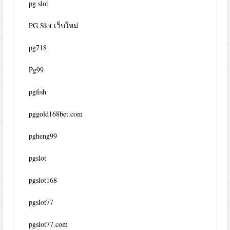
pg slot
PG Slot เว็บใหม่
pg718
Pg99
pgfish
pggold168bet.com
pgheng99
pgslot
pgslot168
pgslot77
pgslot77.com