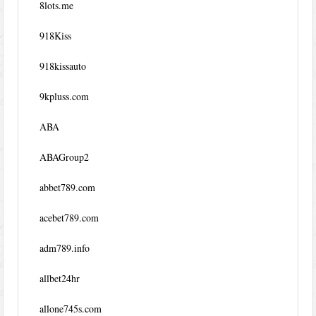
8lots.me
918Kiss
918kissauto
9kpluss.com
ABA
ABAGroup2
abbet789.com
acebet789.com
adm789.info
allbet24hr
allone745s.com