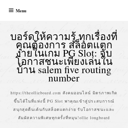
Skip
Menu
to
content
บอร์ดให้ความรู้ ทุกเรื่องที่
คุณต้องการ สล็อตแตก
ง่ายในเกม PG Slot: จับ
โอกาสชนะเพียงเล่นใน
บ้าน salem five routing
number
https://theollieboard.com สังคมออนไลน์ มิตรภาพเกิด
ขึ้นได้ในที่แห่งนี้ PG Slot พาคุณเข้าสู่ประสบการณ์
สนุกสุดตื่นเต้นกับสล็อตแตกง่าย รับโอกาสชนะและ
สัมผัสความพิเศษทุกครั้งที่หมุน!ollie longboard