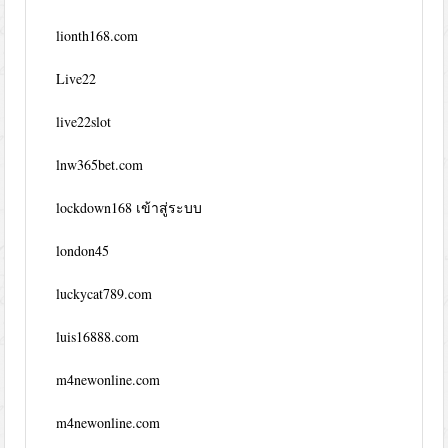
lionth168.com
Live22
live22slot
lnw365bet.com
lockdown168 เข้าสู่ระบบ
london45
luckycat789.com
luis16888.com
m4newonline.com
m4newonline.com