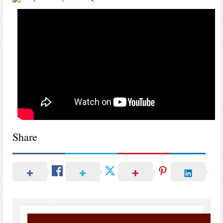
Share