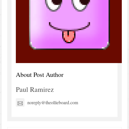
About Post Author
Paul Ramirez
noreply@theollieboard.com