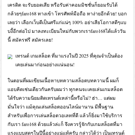
เครดิต จะรับยอดเสีย หรือรับค่าคอมมิชชั่นก็ยอมรับได้
กล้วยๆfaro168 ทางเข้า โทรศัพท์มือถือ หาง่ายอีกด้วย! บอก
เลยว่า เลือกเว็บดีเป็นศรีแก่แน่ๆ 100% อย่าเสียโอกาสดีๆแบ
บงี้อีกต่อไป มาลงทะเบียนใหม่กับพวกเราfaro168ได้แล้ววัน
นี้ สมัครฟรี สมัครเลย!
เทรนด์ เกมสล็อต ที่มาแรงในปี 2025 ที่คุณจำเป็นต้อง
เคยเล่นมาก่อนอย่างแน่นอน!
ในตอนที่ผมเขียนเนื้อหาบทความสล็อตบทความนี้ ผมก็
แอบคิดเช่นเดียวกันครับผมว่า ทุกคนจะเคยเล่นเกมสล็อต
ได้รับความนิยมติดเทรนด์เหล่านี้หรือไม่? ฮ่า… แต่ผม
มั่นใจว่า แม้คุณเล่นสล็อตออนไลน์มานาน มีพื้นฐาน
สำหรับเพื่อการเล่นสล็อตวอเลทที่ดี แล้วก็ยิ่งมาใช้บริการ
กับเรา faro168 ด้วยแล้วล่ะก็ จึงควรรู้จักกับเกมสล็อตที่มา
แรงแบบสุดๆในปีนี้อย่างแน่แท้ครับ กล่าวได้ว่า เป็นเทรนด์