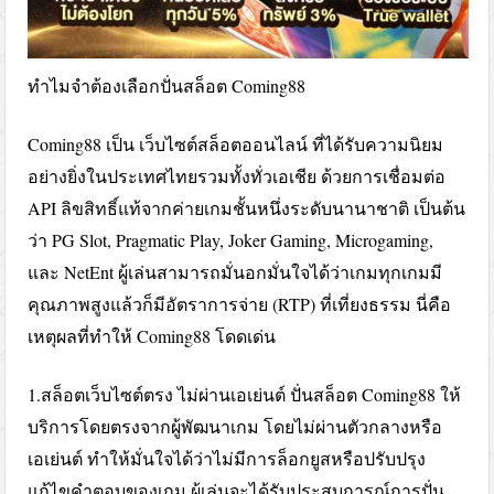
ทำไมจำต้องเลือกปั่นสล็อต Coming88
Coming88 เป็น เว็บไซต์สล็อตออนไลน์ ที่ได้รับความนิยม
อย่างยิ่งในประเทศไทยรวมทั้งทั่วเอเชีย ด้วยการเชื่อมต่อ
API ลิขสิทธิ์แท้จากค่ายเกมชั้นหนึ่งระดับนานาชาติ เป็นต้น
ว่า PG Slot, Pragmatic Play, Joker Gaming, Microgaming,
และ NetEnt ผู้เล่นสามารถมั่นอกมั่นใจได้ว่าเกมทุกเกมมี
คุณภาพสูงแล้วก็มีอัตราการจ่าย (RTP) ที่เที่ยงธรรม นี่คือ
เหตุผลที่ทำให้ Coming88 โดดเด่น
1.สล็อตเว็บไซต์ตรง ไม่ผ่านเอเย่นต์ ปั่นสล็อต Coming88 ให้
บริการโดยตรงจากผู้พัฒนาเกม โดยไม่ผ่านตัวกลางหรือ
เอเย่นต์ ทำให้มั่นใจได้ว่าไม่มีการล็อกยูสหรือปรับปรุง
แก้ไขคำตอบของเกม ผู้เล่นจะได้รับประสบการณ์การปั่น