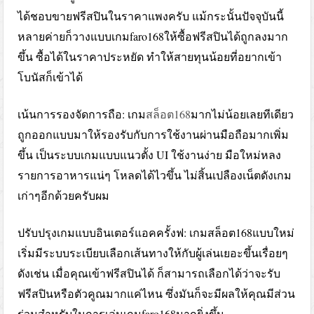
ได้ชอบขายฟรีสปินในราคาแพงครับ แม้กระนั้นปัจจุบันนี้
หลายค่ายก็วางแบบเกมfaro168ให้ซื้อฟรีสปินได้ถูกลงมาก
ขึ้น ซื้อได้ในราคาประหยัด ทำให้สายทุนน้อยที่อยากเข้า
โบนัสก็เข้าได้
เน้นการรองจัดการถือ: เกม
สล็อต168
มากไม่น้อยเลยทีเดียว
ถูกออกแบบมาให้รองรับกับการใช้งานผ่านมือถือมากเพิ่ม
ขึ้น เป็นระบบเกมแบบแนวตั้ง UI ใช้งานง่าย มือใหม่หลง
รายการอาหารแน่ๆ โหลดได้ไวขึ้น ไม่สิ้นเปลืองเน็ตดังเกม
เก่าๆอีกด้วยครับผม
ปรับปรุงเกมแบบอินเตอร์แอคครั้งฟ: เกมสล็อต168แบบใหม่
เริ่มมีระบบระเบียบเลือกเส้นทางให้กับผู้เล่นเยอะขึ้นเรื่อยๆ
ดังเช่น เมื่อคุณเข้าฟรีสปินได้ ก็สามารถเลือกได้ว่าจะรับ
ฟรีสปินหรือตัวคูณมากแค่ไหน ซึ่งมันก็จะมีผลให้คุณมีส่วน
ร่วมสำหรับในการเล่นเกมfaro168มากยิ่งขึ้น