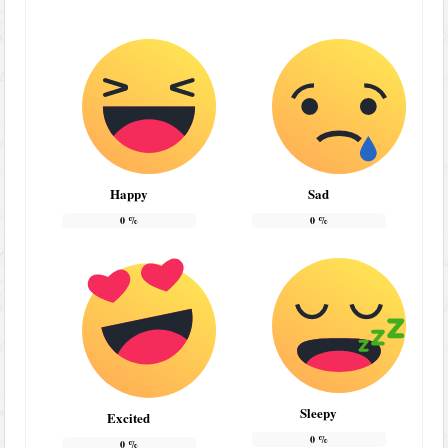
Happy
Sad
0
%
0
%
Sleepy
Excited
0
%
0
%