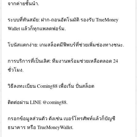
จากค่ายชั้นนำ.
ระบบที่ทันสมัย: ฝาก-ถอนอัตโนมัติ รองรับ TrueMoney
Wallet แล้วก็ทุกแพลตฟอร์ม.
โบนัสแตกง่าย: เกมสล็อตมีฟีพบร์ที่ช่วยเพิ่มช่องทางชนะ.
การบริการที่เป็นเลิศ: ทีมงานพร้อมช่วยเหลือตลอด 24
ชั่วโมง.
วิธีลงทะเบียน Coming88 เพื่อเริ่ม ปั่นสล็อต
ติดต่อผ่าน LINE @coming88.
กรอกข้อมูลส่วนตัว ดังเช่น เบอร์โทรศัพท์แล้วก็บัญชี
ธนาคาร หรือ TrueMoneyWallet.