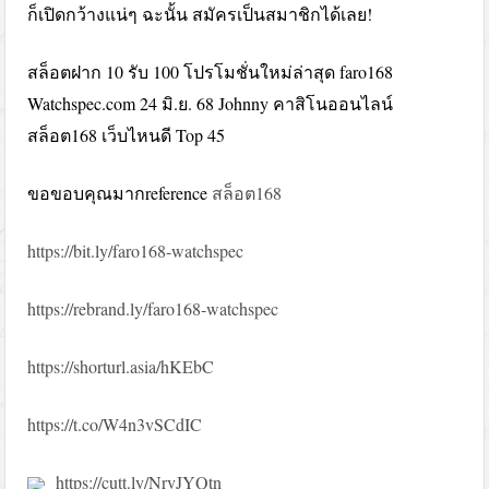
ก็เปิดกว้างแน่ๆ ฉะนั้น สมัครเป็นสมาชิกได้เลย!
สล็อตฝาก 10 รับ 100 โปรโมชั่นใหม่ล่าสุด faro168
Watchspec.com 24 มิ.ย. 68 Johnny คาสิโนออนไลน์
สล็อต168 เว็บไหนดี Top 45
ขอขอบคุณมากreference
สล็อต168
https://bit.ly/faro168-watchspec
https://rebrand.ly/faro168-watchspec
https://shorturl.asia/hKEbC
https://t.co/W4n3vSCdIC
https://cutt.ly/NrvJYQtn