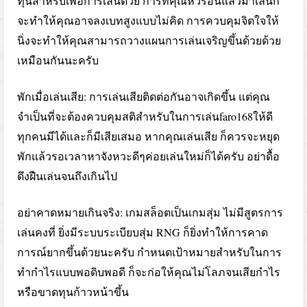
ทุนสำหรับเพื่อการเล่นด้วย การที่คุณหัวร้อนแล้วมาเล่นก็
จะทำให้คุณอาจลงเบทสูงแบบไม่คิด การควบคุมจิตใจให้
นิ่งจะทำให้คุณสามารถวางแผนการเล่นเจริญขึ้นด้วยด้วย
เหมือนกันนะครับ
พักเมื่อเล่นเสีย: การเล่นเสียติดต่อกันอาจเกิดขึ้น แต่คุณ
จำเป็นที่จะต้องควบคุมสติสำหรับในการเล่นfaro168ให้ดี
ทุกคนมีได้และก็มีเสียเสมอ หากคุณเล่นเสีย ก็ควรจะหยุด
พักแล้วรอเวลาหาจังหวะดีๆค่อยเล่นใหม่ก็ได้ครับ อย่าดื้อ
ดึงฝืนเล่นจนถึงเกินไป
อย่าคาดหมายเกินจริง: เกมสล็อตเป็นเกมสุ่ม ไม่มีสูตรการ
เล่นคงที่ ยิ่งมีระบบระเบียบสุ่ม RNG ก็ยิ่งทำให้การคาด
การณ์ยากขึ้นด้วยนะครับ กำหนดเป้าหมายสำหรับในการ
ทำกำไรแบบพอดิบพอดี ก็จะก่อให้คุณไม่โลภจนเสียกำไร
หรือขาดทุนก้าวหน้าขึ้น