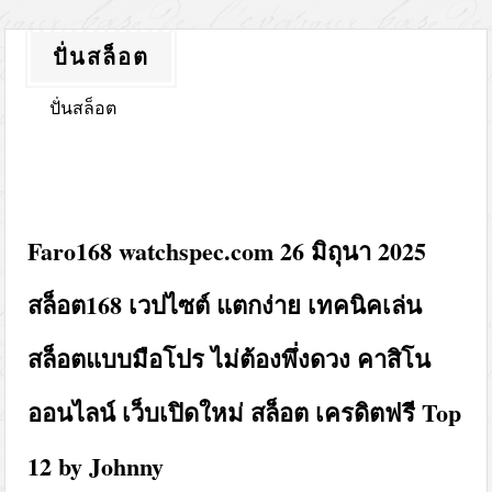
ปั่นสล็อต
ปั่นสล็อต
Faro168 watchspec.com 26 มิถุนา 2025
สล็อต168 เวปไซต์ แตกง่าย เทคนิคเล่น
สล็อตแบบมือโปร ไม่ต้องพึ่งดวง คาสิโน
ออนไลน์ เว็บเปิดใหม่ สล็อต เครดิตฟรี Top
12 by Johnny