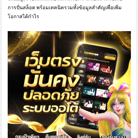
การปั่นสล็อต พร้อมเทคนิครวมทั้งข้อมูลสำคัญเพื่อเพิ่ม
โอกาสได้กำไร