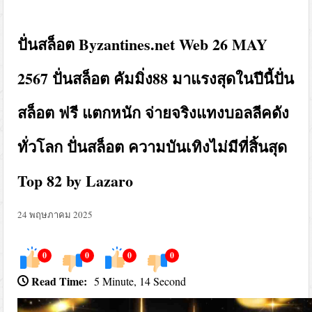
ปั่นสล็อต Byzantines.net Web 26 MAY
2567 ปั่นสล็อต คัมมิ่ง88 มาแรงสุดในปีนี้ปั่น
สล็อต ฟรี แตกหนัก จ่ายจริงแทงบอลลีคดัง
ทั่วโลก ปั่นสล็อต ความบันเทิงไม่มีที่สิ้นสุด
Top 82 by Lazaro
24 พฤษภาคม 2025
0
0
0
0
Read Time:
5 Minute, 14 Second