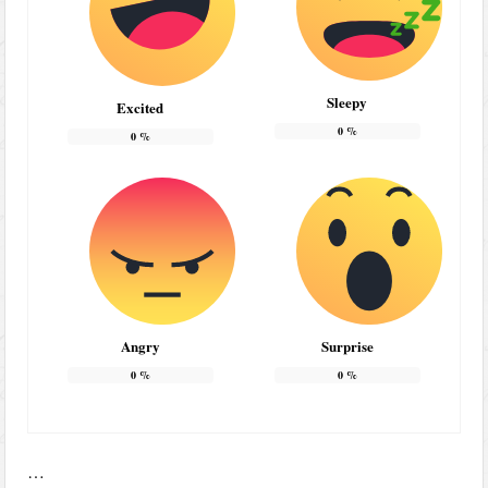
Sleepy
Excited
0
%
0
%
Angry
Surprise
0
%
0
%
…