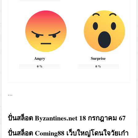
Angry
Surprise
0
%
0
%
…
ปั่นสล็อต Byzantines.net 18 กรกฎาคม 67
ปั่นสล็อต Coming88 เว็บใหญ่โดนใจวัยเก๋า