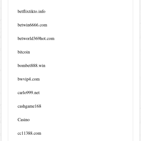
betflixtikto.info
betwin6666.com
betworld369hot.com
bitcoin
bombet888.win
bwvip4.com
carlo999.net
cashgame168
Casino
cc11388.com