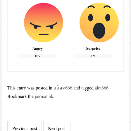
Angry
Surprise
0
%
0
%
This entry was posted in
สล็อต666
and tagged
alot666
.
Bookmark the
permalink
.
Post
Previous post
Next post
navigation