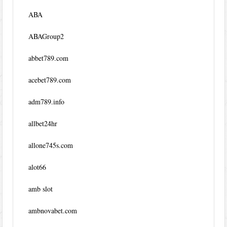
ABA
ABAGroup2
abbet789.com
acebet789.com
adm789.info
allbet24hr
allone745s.com
alot66
amb slot
ambnovabet.com