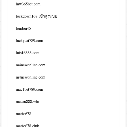
lnw365bet.com
lockdown168 เข้าสู่ระบบ
london45
luckycat789.com
luis16888.com
m4newonline.com
m4newonline.com
mac1bet789.com
macau888.win
mario678
mario678.club