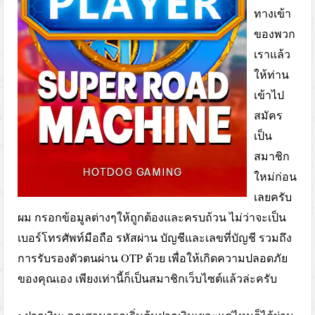
ทางเข้า
ของพวก
เราแล้ว
ให้ท่าน
เข้าไป
สมัคร
เป็น
สมาชิก
ใหม่ก่อน
เลยครับ
ผม กรอกข้อมูลต่างๆให้ถูกต้องและครบถ้วน ไม่ว่าจะเป็น
เบอร์โทรศัพท์มือถือ รหัสผ่าน บัญชีและเลขที่บัญชี รวมถึง
การรับรองตัวตนผ่าน OTP ด้วย เพื่อให้เกิดความปลอดภัย
ของคุณเอง เพียงเท่านี้ก็เป็นสมาชิกเว็บไซต์แล้วล่ะครับ