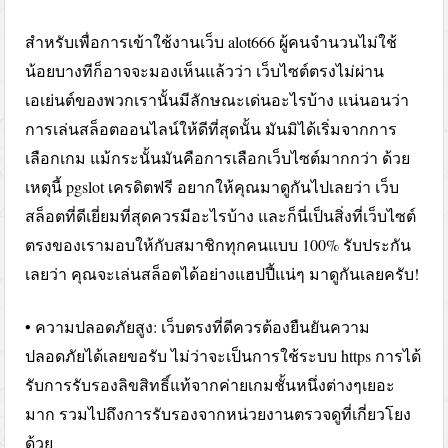
สำหรับเพื่อการเข้าใช้งานเว็บ alot666 ผู้คนจำนวนไม่ใช้
น้อยบางทีก็อาจจะมองเห็นแล้วว่า เว็บไซต์ตรงไม่ผ่าน
เอเย่นต์ของพวกเรานั้นมีลักษณะเด่นอะไรบ้าง แน่นอนว่า
การเล่นสล็อตออนไลน์ให้ดีที่สุดนั้น มันมิได้เริ่มจากการ
เลือกเกม แม้กระนั้นมันคือการเลือกเว็บไซต์มากกว่า ด้วย
เหตุนี้ pgslot เครดิตฟรี อยากให้คุณมาดูกันไปเลยว่า เว็บ
สล็อตที่ดีเยี่ยมที่สุดควรมีอะไรบ้าง และก็นี่เป็นสิ่งที่เว็บไซต์
ตรงของเรามอบให้กับสมาชิกทุกคนแบบ 100% รับประกัน
เลยว่า คุณจะเล่นสล็อตได้อย่างแฮปปี้แน่ๆ มาดูกันเลยครับ!
• ความปลอดภัยสูง: เว็บตรงที่ดีควรต้องยืนยันความ
ปลอดภัยได้เลยขอรับ ไม่ว่าจะเป็นการใช้ระบบ https การได้
รับการรับรองลิขสิทธิ์แท้จากค่ายเกมชั้นหนึ่งต่างๆเยอะ
มาก รวมไปถึงการรับรองจากหน่วยงานตรวจดูที่เกี่ยวโยง
ด้วย