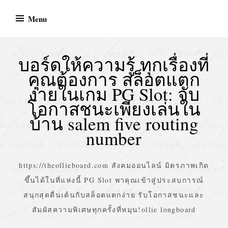
Skip
Menu
to
content
บอร์ดให้ความรู้ ทุกเรื่องที่
คุณต้องการ สล็อตแตก
ง่ายในเกม PG Slot: จับ
โอกาสชนะเพียงเล่นใน
บ้าน salem five routing
number
https://theollieboard.com สังคมออนไลน์ มิตรภาพเกิด
ขึ้นได้ในที่แห่งนี้ PG Slot พาคุณเข้าสู่ประสบการณ์
สนุกสุดตื่นเต้นกับสล็อตแตกง่าย รับโอกาสชนะและ
สัมผัสความพิเศษทุกครั้งที่หมุน!ollie longboard