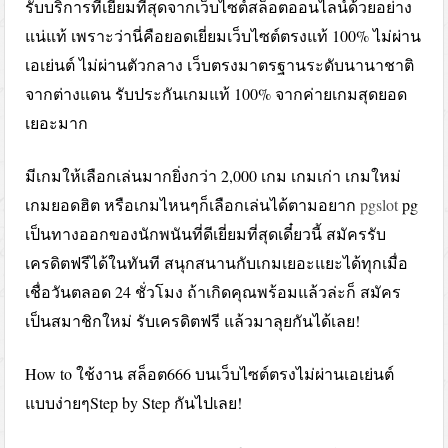
รับบริการที่เยี่ยมที่สุดจากเว็บไซต์สล็อตออนไลน์ด้วยอย่าง
แน่แท้ เพราะว่านี่คือยอดเยี่ยมเว็บไซต์ตรงแท้ 100% ไม่ผ่าน
เอเย่นต์ ไม่ผ่านตัวกลาง เว็บตรงมาตรฐานระดับนานาชาติ
จากต่างแดน รับประกันเกมแท้ 100% จากค่ายเกมสุดยอด
เยอะมาก
มีเกมให้เลือกเล่นมากยิ่งกว่า 2,000 เกม เกมเก่า เกมใหม่
เกมยอดฮิต หรือเกมไหนๆก็เลือกเล่นได้ตามอยาก
pgslot
pg
เป็นทางออกของนักพนันที่ดีเยี่ยมที่สุดเดี๋ยวนี้ สมัครรับ
เครดิตฟรีได้ในทันที สนุกสนานกับเกมเยอะแยะได้ทุกเมื่อ
เชื่อวันตลอด 24 ชั่วโมง ถ้าเกิดคุณพร้อมแล้วล่ะก็ สมัคร
เป็นสมาชิกใหม่ รับเครดิตฟรี แล้วมาลุยกันได้เลย!
How to ใช้งาน สล็อต666 บนเว็บไซต์ตรงไม่ผ่านเอเย่นต์
แบบง่ายๆStep by Step กันไปเลย!