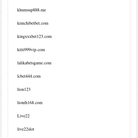
khumsup888.me
kimchibetbet.com
kingxxxbet123.com
kitti999vip.com
lalikabetsgame.com
lcbet444.com
lion123
lionth168.com
Live22
live22slot