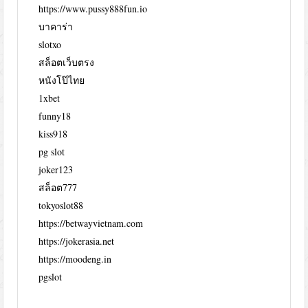
https://www.pussy888fun.io
บาคาร่า
slotxo
สล็อตเว็บตรง
หนังโป๊ไทย
1xbet
funny18
kiss918
pg slot
joker123
สล็อต777
tokyoslot88
https://betwayvietnam.com
https://jokerasia.net
https://moodeng.in
pgslot