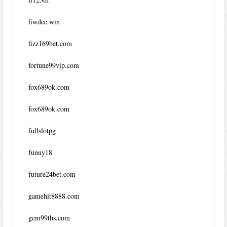
fiwdee.win
fizz169bet.com
fortune99vip.com
fox689ok.com
fox689ok.com
fullslotpg
funny18
future24bet.com
gamehit8888.com
gem99ths.com