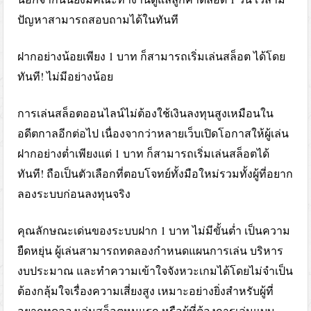
ปัญหาสามารถสอบถามได้ในทันที
ฝากอย่างน้อยเพียง 1 บาท ก็สามารถเริ่มเล่นสล็อต ได้โดย
ทันที! ไม่มีอย่างน้อย
การเล่นสล็อตออนไลน์ไม่ต้องใช้เงินลงทุนสูงเหมือนใน
อดีตกาลอีกต่อไป เนื่องจากว่าหลายเว็บเปิดโอกาสให้ผู้เล่น
ฝากอย่างต่ำเพียงแต่ 1 บาท ก็สามารถเริ่มเล่นสล็อตได้
ทันที! ถือเป็นตัวเลือกที่ตอบโจทย์ทั้งมือใหม่รวมทั้งผู้ที่อยาก
ลองระบบก่อนลงทุนจริง
คุณลักษณะเด่นของระบบฝาก 1 บาท ไม่มีขั้นต่ำ เป็นความ
ยืดหยุ่น ผู้เล่นสามารถทดลองกำหนดแผนการเล่น บริหาร
งบประมาณ และทำความเข้าใจจังหวะเกมได้โดยไม่จำเป็น
ต้องกลุ้มใจเรื่องความเสี่ยงสูง เหมาะอย่างยิ่งสำหรับผู้ที่
อยากทดลองเล่นสล็อตหนแรก หรือผู้ที่ต้องการเล่นแบบ