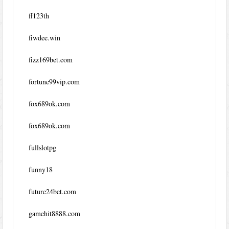
ff123th
fiwdee.win
fizz169bet.com
fortune99vip.com
fox689ok.com
fox689ok.com
fullslotpg
funny18
future24bet.com
gamehit8888.com