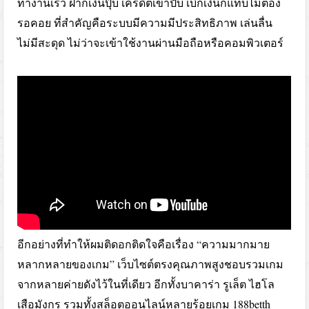
ทำงานเร็ว ฝากเงินปุ๊บ เครดิตเข้าปั๊บ เบิกเงินก็แทบไม่ต้อง
รอคอย ที่สำคัญคือระบบมีความมีประสิทธิภาพ เล่นลื่น
ไม่มีสะดุด ไม่ว่าจะเข้าใช้งานผ่านมือถือหรือคอมพิวเตอร์
อีกอย่างที่ทำให้ผมติดอกติดใจคือเรื่อง “ความมากมาย
หลากหลายของเกม” เว็บไซต์ตรงคุณภาพสูงชอบรวมเกม
จากหลายค่ายดังไว้ในที่เดียว อีกทั้งบาคาร่า รูเล็ต ไฮโล
เสือมังกร รวมทั้งสล็อตออนไลน์หลายร้อยเกม 188betth