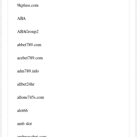
9kpluss.com
ABA
ABAGroup2
abbet789.com
acebet789.com
adm789.info
allbet24hr
allone745s.com
alot66
amb slot
ambnovabet.com