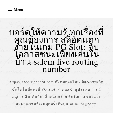
Skip
Menu
to
content
บอร์ดให้ความรู้ ทุกเรื่องที่
คุณต้องการ สล็อตแตก
ง่ายในเกม PG Slot: จับ
โอกาสชนะเพียงเล่นใน
บ้าน salem five routing
number
https://theollieboard.com สังคมออนไลน์ มิตรภาพเกิด
ขึ้นได้ในที่แห่งนี้ PG Slot พาคุณเข้าสู่ประสบการณ์
สนุกสุดตื่นเต้นกับสล็อตแตกง่าย รับโอกาสชนะและ
สัมผัสความพิเศษทุกครั้งที่หมุน!ollie longboard