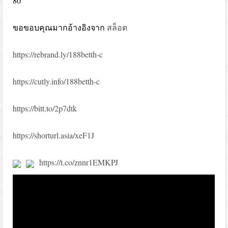
80
ขอขอบคุณมากอ้างอิงจาก
สล็อต
https://rebrand.ly/188betth-c
https://cutly.info/188betth-c
https://bitt.to/2p7dtk
https://shorturl.asia/xeF1J
https://t.co/znnr1EMKPJ