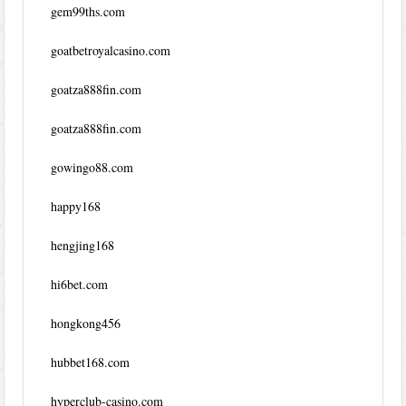
gem99ths.com
goatbetroyalcasino.com
goatza888fin.com
goatza888fin.com
gowingo88.com
happy168
hengjing168
hi6bet.com
hongkong456
hubbet168.com
hyperclub-casino.com