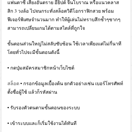
แฟนตาซี เสี่ยงอันตราย อียิปต์ จีนโบราณ หรือแนวคลาส
สิก 3 วงล้อ ไปจนกระทั่งสล็อตวิดีโอกราฟิกสวย พร้อม
ฟีเจอร์พิเศษจำนวนมาก ทำให้ผู้เล่นไม่ทราบสึกซ้ำๆซากๆ
สามารถเปลี่ยนเกมได้ตามสไตล์ที่ถูกใจ
ขั้นตอนส่วนใหญ่ไม่สลับซับซ้อน ใช้เวลาเพียงแต่ไม่กี่นาที
โดยทั่วไปจะมีขั้นตอนดังนี้
• กดปุ่มสมัครสมาชิกหน้าเว็บไซต์
สล็อต
• กรอกข้อมูลเบื้องต้น ยกตัวอย่างเช่น เบอร์โทรศัพท์
ตั้งชื่อผู้ใช้ แล้วก็รหัสผ่าน
• รับรองตัวตนตามขั้นตอนของระบบ
• เข้าระบบและก็เริ่มใช้งานได้ทันที