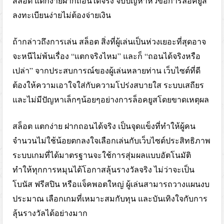
สล็อต แตกง่ายฝากถอนได้จริง จบปัญหาหัวข้อการล็อคยูส
ลงทะเบียนง่ายไม่ต้องจ่ายเงิน
ถ้ากล่าวถึงการเล่น สล็อต สิ่งที่ผู้เล่นเป็นห่วงเยอะที่สุดอาจ
จะหนีไม่พ้นเรื่อง “แตกจริงไหม” และก็ “ถอนได้จริงหรือ
เปล่า” จากประสบการณ์ของผู้เล่นหลายท่าน เว็บไซต์ที่ดี
ต้องให้ความเอาใจใส่กับความโปร่งสบายใส ระบบเสถียร
และไม่มีปัญหาเล็กๆน้อยๆอย่างการล็อคยูสโดยขาดเหตุผล
สล็อต แตกง่าย ฝากถอนได้จริง เป็นจุดแข็งที่ทำให้ผู้คน
จำนวนไม่ใช้น้อยตกลงใจเลือกเล่นกับเว็บไซต์ประสิทธิภาพ
ระบบเกมที่ได้มาตรฐานจะใช้การสุ่มผลแบบอัตโนมัติ
ทำให้ทุกการหมุนได้โอกาสลุ้นรางวัลจริง ไม่ว่าจะเป็น
โบนัส ฟรีสปิน หรือแจ็คพอตใหญ่ ผู้เล่นสามารถวางแผนงบ
ประมาณ เลือกเกมที่เหมาะสมกับทุน และบันเทิงใจกับการ
ลุ้นรางวัลได้อย่างมาก