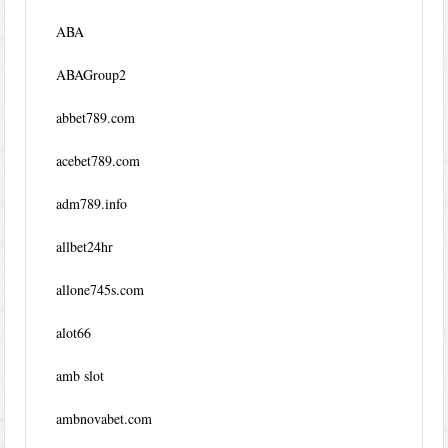
ABA
ABAGroup2
abbet789.com
acebet789.com
adm789.info
allbet24hr
allone745s.com
alot66
amb slot
ambnovabet.com