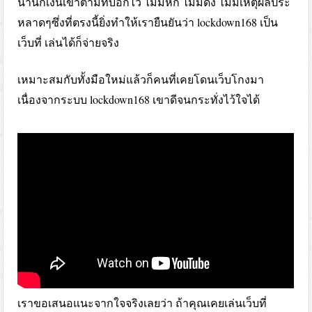
นานก็เงินเข้าตามที่บอกไว้ ไม่มีหัก ไม่มีดึง ไม่มีเหตุผลประ
หลาดๆซึ่งที่ตรงนี้ยิ่งทำให้เรายืนยันว่า lockdown168 เป็น
เว็บที่ เล่นได้ก็จ่ายจริง
เหมาะสมกับทั้งมือใหม่แล้วก็คนที่เคยโดนเว็บโกงมา
เนื่องจากระบบ lockdown168 เขาดีจนกระทั่งไว้ใจได้
เราขอเสนอแนะจากใจจริงเลยว่า ถ้าคุณเคยเล่นเว็บที่