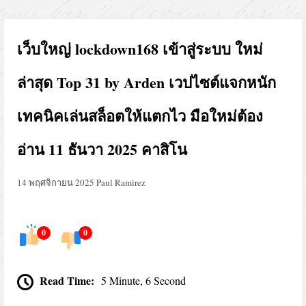
เว็บใหญ่ lockdown168 เข้าสู่ระบบ ใหม่
ล่าสุด Top 31 by Arden เวปไซต์แจกหนัก
เทคนิคเล่นสล็อตให้แตกไว มือใหม่ต้อง
อ่าน 11 ธันวา 2025 คาสิโน
14 พฤศจิกายน 2025
Paul Ramirez
0
0
Read Time:
5 Minute, 6 Second