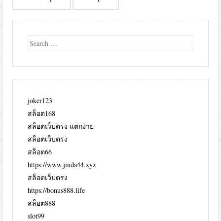
navigation
Search
joker123
สล็อต168
สล็อตเว็บตรง แตกง่าย
สล็อตเว็บตรง
สล็อต66
https://www.jinda44.xyz
สล็อตเว็บตรง
https://bonus888.life
สล็อต888
slot99