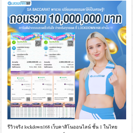
รีวิวจริง lockdown168 เว็บคาสิโนออนไลน์ ชั้น 1 ในไทย