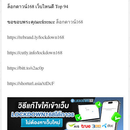
ล็อกดาวน์168 เว็บไหนดี Top 94
ขอขอบพระคุณreference
ล็อกดาวน์168
https://rebrand.ly/lockdown168
https://cutly.info/lockdown168
https://bitt.to/s2ac0p
https://shorturl.asia/xtDcF