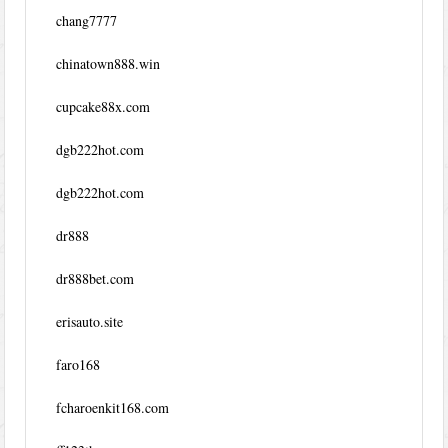
chang7777
chinatown888.win
cupcake88x.com
dgb222hot.com
dgb222hot.com
dr888
dr888bet.com
erisauto.site
faro168
fcharoenkit168.com