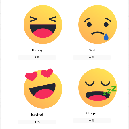
Happy
Sad
0
%
0
%
Sleepy
Excited
0
%
0
%