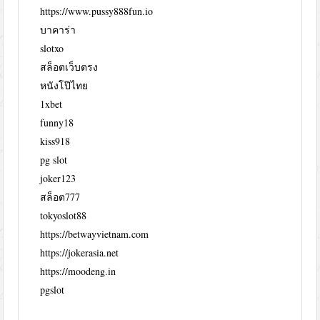
https://www.pussy888fun.io
บาคาร่า
slotxo
สล็อตเว็บตรง
หนังโป๊ไทย
1xbet
funny18
kiss918
pg slot
joker123
สล็อต777
tokyoslot88
https://betwayvietnam.com
https://jokerasia.net
https://moodeng.in
pgslot