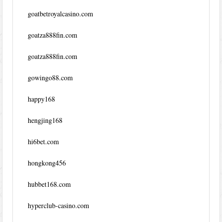
goatbetroyalcasino.com
goatza888fin.com
goatza888fin.com
gowingo88.com
happy168
hengjing168
hi6bet.com
hongkong456
hubbet168.com
hyperclub-casino.com